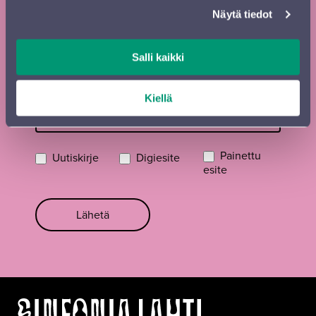
Näytä tiedot
Kadunnimi, postinumero ja paikkakunta
Salli kaikki
Sähköposti
*
Kiellä
Painettu
Uutiskirje
Digiesite
esite
Lähetä