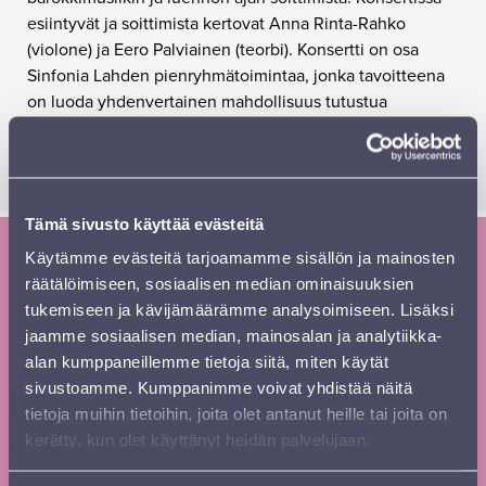
esiintyvät ja soittimista kertovat Anna Rinta-Rahko
(violone) ja Eero Palviainen (teorbi). Konsertti on osa
Sinfonia Lahden pienryhmätoimintaa, jonka tavoitteena
on luoda yhdenvertainen mahdollisuus tutustua
klassiseen musiikkiin ja orkesterin toimintaan.
Tapahtumaan on vapaa pääsy.
Tämä sivusto käyttää evästeitä
Käytämme evästeitä tarjoamamme sisällön ja mainosten
Tilaa Sinfonia Lahden uutiskirje ja
räätälöimiseen, sosiaalisen median ominaisuuksien
tukemiseen ja kävijämäärämme analysoimiseen. Lisäksi
kausiesite
jaamme sosiaalisen median, mainosalan ja analytiikka-
Tilaa
Etunimi
*
alan kumppaneillemme tietoja siitä, miten käytät
uutiskirje
sivustoamme. Kumppanimme voivat yhdistää näitä
footer FI
tietoja muihin tietoihin, joita olet antanut heille tai joita on
kerätty, kun olet käyttänyt heidän palvelujaan.
Sukunimi
*