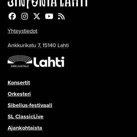
Sinfonia Lahti Facebookissa
Sinfonia Lahti Instagramissa
Sinfonia Lahti Twitterissä
Sinfonia Lahti YouTubessa
Sinfonia Lahti RSS-feed
Yhteystiedot
Ankkurikatu 7, 15140 Lahti
Konsertit
Orkesteri
Sibelius-festivaali
SL ClassicLive
Ajankohtaista