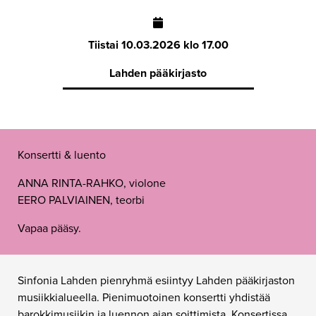
Tiistai
10.03.2026 klo 17.00
Lahden pääkirjasto
Konsertti & luento
ANNA RINTA-RAHKO, violone
EERO PALVIAINEN, teorbi
Vapaa pääsy.
Sinfonia Lahden pienryhmä esiintyy Lahden pääkirjaston
musiikkialueella. Pienimuotoinen konsertti yhdistää
barokkimusiikin ja luennon ajan soittimista. Konsertissa