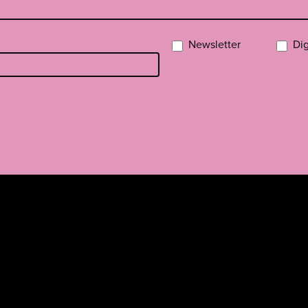
Newsletter
Dig
a
missa
rissä
YouTubessa
ti RSS-feed