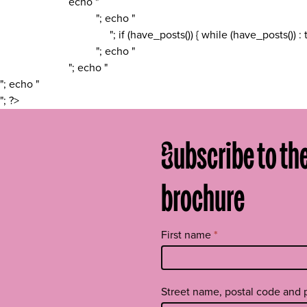
echo "
"; echo "
"; if (have_posts()) { while (have_posts()) 
"; echo "
"; echo "
"; echo "
"; ?>
Subscribe to th
brochure
Tilaa
First name
*
uutiskirje
footer
EN
Street name, postal code and 