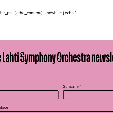
: the_post(); the_content(); endwhile; } echo "
e Lahti Symphony Orchestra newsl
Surname
*
place