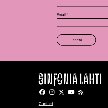
Email
*
Lähetä
Sinfonia Lahti Facebookiss
Sinfonia Lahti Instagra
Sinfonia Lahti Twitte
Sinfonia Lahti 
Sinfonia Lah
Contact