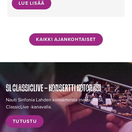
LUE LISÄÄ
KAIKKI AJANKOHTAISET
SL CLASSICLIVE – KONSERTTI KOTONASI
Nauti Sinfonia Lahden konserteista maksutta SL
ClassicLive -kanavalla.
TUTUSTU