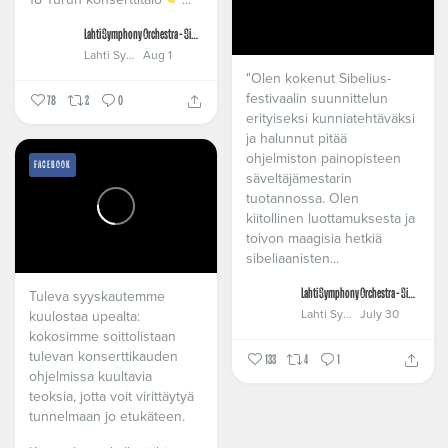
Lahti Symphony Orchestra - Sinfonia Lahti
Lahti Symphony Orchestra - Sinfonia Lahti
Aug 1
"Olen kokenut Sibelius-
festivaalin suunnittelun
78
2
0
erityiseksi kunniatehtäväksi
ja halunnut pitää
ohjelmiston painopisteen
FACEBOOK
säveltäjämestarin
tuotannossa. Olen
kiitollinen luottamuksesta ja
toivon maagisia hetkiä
sibeliaanisten...
Tuleva syyskautemme
Lahti Symphony Orchestra - Sinfonia Lahti
Lahti Symphony Orchestra - Sinfonia Lahti
July 30
kuulostaa upealta:
kokosimme soittolistaan
tulevan konserttikauden
133
4
1
ohjelmissa kuultavia
teoksia, jotta voit virittäytyä
tunnelmaan jo etukäteen.