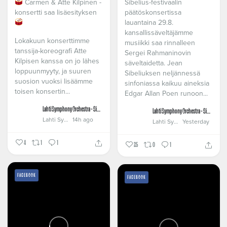
Carmen & Atte Kilpinen -
Sibelius-festivaalin
konsertti saa lisäesityksen
päätöskonsertissa
lauantaina 29.8.
kansallissäveltäjämme
Lokakuun konserttimme
musiikki saa rinnalleen
tanssija-koreografi Atte
Sergei Rahmaninovin
Kilpisen kanssa on jo lähes
säveltaidetta. Jean
loppuunmyyty, ja suuren
Sibeliuksen neljännessä
suosion vuoksi lisäämme
sinfoniassa kaikuu aineksia
toisen konsertin...
Edgar Allan Poen runoon...
Lahti Symphony Orchestra - Sinfonia Lahti
Lahti Symphony Orchestra - Sinfonia Lahti
Lahti Symphony Orchestra - Sinfonia Lahti
14h ago
Lahti Symphony Orchestra - Sinfonia Lahti
Yesterday
4
1
1
25
0
1
FACEBOOK
FACEBOOK