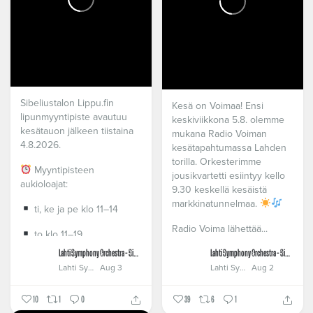
Sibeliustalon Lippu.fin
Kesä on Voimaa! Ensi
lipunmyyntipiste avautuu
keskiviikkona 5.8. olemme
kesätauon jälkeen tiistaina
mukana Radio Voiman
4.8.2026.
kesätapahtumassa Lahden
torilla. Orkesterimme
Myyntipisteen
jousikvartetti esiintyy kello
aukioloajat:
9.30 keskellä kesäistä
markkinatunnelmaa.
ti, ke ja pe klo 11–14
Radio Voima lähettää...
to klo 11–19
Lahti Symphony Orchestra - Sinfonia Lahti
Lahti Symphony Orchestra - Sinfonia Lahti
Tervetuloa lippuostoksille!
Lahti Symphony Orchestra - Sinfonia Lahti
Aug 3
Lahti Symphony Orchestra - Sinfonia Lahti
Aug 2
10
1
0
39
6
1