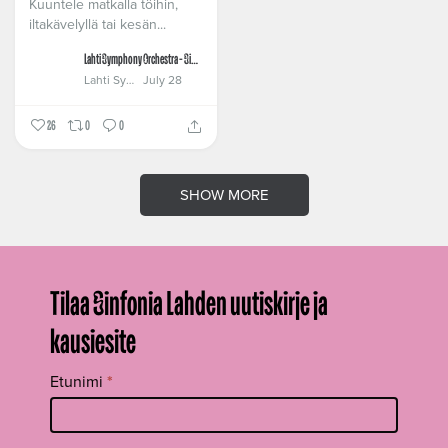
Kuuntele matkalla töihin,
iltakävelyllä tai kesän...
Lahti Symphony Orchestra - Sinfonia Lahti
Lahti Symphony Orchestra - Sinfonia Lahti
July 28
26
0
0
SHOW MORE
Tilaa Sinfonia Lahden uutiskirje ja
kausiesite
Tilaa
Etunimi
*
uutiskirje
footer FI