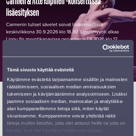
Carmen & Atte Kilpinen -konsertti saa
lisäesityksen
Carmenin tuliset sävelet soivat lisäkonsertissa
keskiviikkona 30.9.2026 klo 18.30. Lipunmyynti alkaa
Lippu.fin myyntikanavissa perjantaina 7.8.2026 klo 12.
LUE LISÄÄ
Tämä sivusto käyttää evästeitä
Käytämme evästeitä tarjoamamme sisällön ja mainosten
räätälöimiseen, sosiaalisen median ominaisuuksien
tukemiseen ja kävijämäärämme analysoimiseen. Lisäksi
jaamme sosiaalisen median, mainosalan ja analytiikka-
alan kumppaneillemme tietoja siitä, miten käytät
sivustoamme. Kumppanimme voivat yhdistää näitä
tietoja muihin tietoihin, joita olet antanut heille tai joita on
kerätty, kun olet käyttänyt heidän palvelujaan.