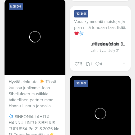
FACEBOOK
FACEBOOK
Vuosikymmeniä muistoja, ja
pian niitä tehdään taas lisää.
Lahti Symphony Orchestra - Sinfonia Lahti
Lahti Symphony Orchestra - Sinfonia Lahti
July 31
72
1
0
Hyvää elokuuta!
Tässä
FACEBOOK
kuussa juhlimme Jean
Sibeliuksen musiikkia
taiteellisen partnerimme
Hannu Linnun johdolla.
SINFONIA LAHTI &
HANNU LINTU: SIBELIUS
TURUSSA
Pe 21.8.2026 klo
18 Turun konserttitalo
...