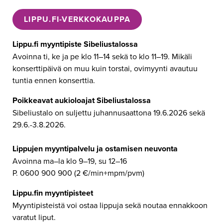
LIPPU.FI-VERKKOKAUPPA
Lippu.fi myyntipiste Sibeliustalossa
Avoinna ti, ke ja pe klo 11–14 sekä to klo 11–19. Mikäli
konserttipäivä on muu kuin torstai, ovimyynti avautuu
tuntia ennen konserttia.
Poikkeavat aukioloajat Sibeliustalossa
Sibeliustalo on suljettu juhannusaattona 19.6.2026 sekä
29.6.-3.8.2026.
Lippujen myyntipalvelu ja ostamisen neuvonta
Avoinna ma–la klo 9–19, su 12–16
P. 0600 900 900 (2 €/min+mpm/pvm)
Lippu.fin myyntipisteet
Myyntipisteistä voi ostaa lippuja sekä noutaa ennakkoon
varatut liput.