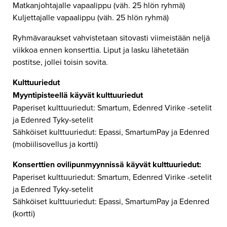
Matkanjohtajalle vapaalippu (väh. 25 hlön ryhmä)
Kuljettajalle vapaalippu (väh. 25 hlön ryhmä)
Ryhmävaraukset vahvistetaan sitovasti viimeistään neljä
viikkoa ennen konserttia. Liput ja lasku lähetetään
postitse, jollei toisin sovita.
Kulttuuriedut
Myyntipisteellä käyvät kulttuuriedut
Paperiset kulttuuriedut: Smartum, Edenred Virike -setelit
ja Edenred Tyky-setelit
Sähköiset kulttuuriedut: Epassi, SmartumPay ja Edenred
(mobiilisovellus ja kortti)
Konserttien ovilipunmyynnissä käyvät kulttuuriedut:
Paperiset kulttuuriedut: Smartum, Edenred Virike -setelit
ja Edenred Tyky-setelit
Sähköiset kulttuuriedut: Epassi, SmartumPay ja Edenred
(kortti)