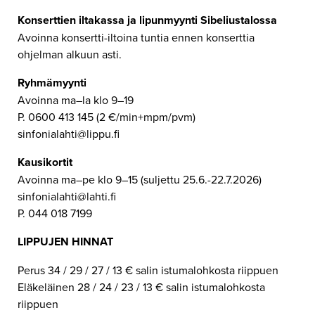
Konserttien iltakassa ja lipunmyynti Sibeliustalossa
Avoinna konsertti-iltoina tuntia ennen konserttia
ohjelman alkuun asti.
Ryhmämyynti
Avoinna ma–la klo 9–19
P. 0600 413 145 (2 €/min+mpm/pvm)
sinfonialahti@lippu.fi
Kausikortit
Avoinna ma–pe klo 9–15 (suljettu 25.6.-22.7.2026)
sinfonialahti@lahti.fi
P. 044 018 7199
LIPPUJEN HINNAT
Perus 34 / 29 / 27 / 13 € salin istumalohkosta riippuen
Eläkeläinen 28 / 24 / 23 / 13 € salin istumalohkosta
riippuen