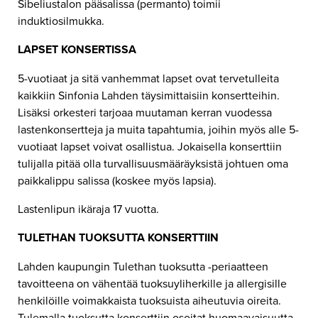
Sibeliustalon pääsalissa (permanto) toimii
induktiosilmukka.
LAPSET KONSERTISSA
5-vuotiaat ja sitä vanhemmat lapset ovat tervetulleita
kaikkiin Sinfonia Lahden täysimittaisiin konsertteihin.
Lisäksi orkesteri tarjoaa muutaman kerran vuodessa
lastenkonsertteja ja muita tapahtumia, joihin myös alle 5-
vuotiaat lapset voivat osallistua. Jokaisella konserttiin
tulijalla pitää olla turvallisuusmääräyksistä johtuen oma
paikkalippu salissa (koskee myös lapsia).
Lastenlipun ikäraja 17 vuotta.
TULETHAN TUOKSUTTA KONSERTTIIN
Lahden kaupungin Tulethan tuoksutta -periaatteen
tavoitteena on vähentää tuoksuyliherkille ja allergisille
henkilöille voimakkaista tuoksuista aiheutuvia oireita.
Tulemalla tuoksutta konserttiin osoitat huomaavaisuutta