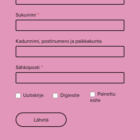
footer FI
Sukunimi
*
Kadunnimi, postinumero ja paikkakunta
Sähköposti
*
Painettu
Uutiskirje
Digiesite
esite
Lähetä