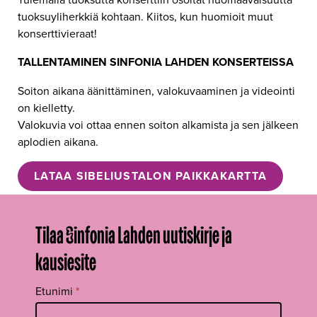
tuoksuyliherkkiä kohtaan. Kiitos, kun huomioit muut
konserttivieraat!
TALLENTAMINEN SINFONIA LAHDEN KONSERTEISSA
Soiton aikana äänittäminen, valokuvaaminen ja videointi
on kielletty.
Valokuvia voi ottaa ennen soiton alkamista ja sen jälkeen
aplodien aikana.
LATAA SIBELIUSTALON PAIKKAKARTTA
Tilaa Sinfonia Lahden uutiskirje ja
kausiesite
Tilaa
Etunimi
*
uutiskirje