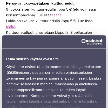
Perus- ja lukio-opetuksen kulttuuriedut
9-luokkalaisen kulttuuriedulla lippu 5 € (etu voimassa
konserttipäivänä). Lue lisää
täältä
.
Lukio-opiskelijan kulttuuriedulla lippu 5 €. Lue lisää
täältä
.
Kulttuurietuliput lunastetaan Lippu.fin Sibeliustalon
myyntipisteestä. Ei ennakkovarauksia.
Kulttuuriedun ryhmäliput varataan sähköpostitse
sinfonialahti@lahti.fi. Ryhmävaraukset tulee vahvistaa
Tämä sivusto käyttää evästeitä
kolme viikkoa ennen ko. konserttia. Valvovat opettajat
ovat oikeutettuja kulttuuriedun hintaisiin lippuihin.
Käytämme evästeitä tarjoamamme sisällön ja mainosten
räätälöimiseen, sosiaalisen median ominaisuuksien
Kausikortin lainaus Lahden kaupunginkirjastosta
tukemiseen ja kävijämäärämme analysoimiseen. Lisäksi
Lahden pääkirjastosta sekä Nastolan kirjastosta on
jaamme sosiaalisen median, mainosalan ja analytiikka-
lainattavissa Suuri Sinfonia -sarjan kausikortti. Katso
alan kumppaneillemme tietoja siitä, miten käytät
kausikorttiin kuuluvat konsertit
täältä.
sivustoamme. Kumppanimme voivat yhdistää näitä
tietoja muihin tietoihin, joita olet antanut heille tai joita on
Lippujen postitus- ja laskutus
kerätty, kun olet käyttänyt heidän palvelujaan.