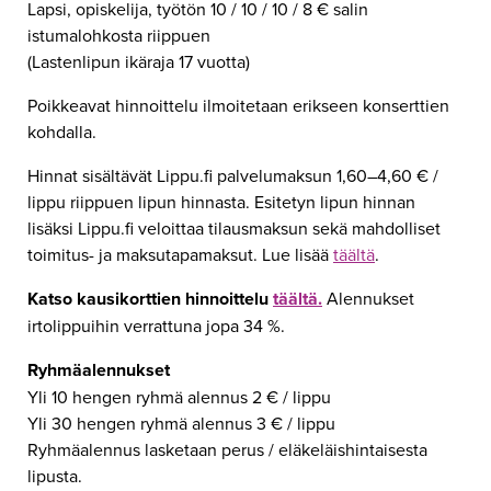
Lapsi, opiskelija, työtön 10 / 10 / 10 / 8 € salin
istumalohkosta riippuen
(Lastenlipun ikäraja 17 vuotta)
Poikkeavat hinnoittelu ilmoitetaan erikseen konserttien
kohdalla.
Hinnat sisältävät Lippu.fi palvelumaksun 1,60–4,60 € /
lippu riippuen lipun hinnasta. Esitetyn lipun hinnan
lisäksi Lippu.fi veloittaa tilausmaksun sekä mahdolliset
toimitus- ja maksutapamaksut. Lue lisää
täältä
.
Katso kausikorttien hinnoittelu
täältä.
Alennukset
irtolippuihin verrattuna jopa 34 %.
Ryhmäalennukset
Yli 10 hengen ryhmä alennus 2 € / lippu
Yli 30 hengen ryhmä alennus 3 € / lippu
Ryhmäalennus lasketaan perus / eläkeläishintaisesta
lipusta.