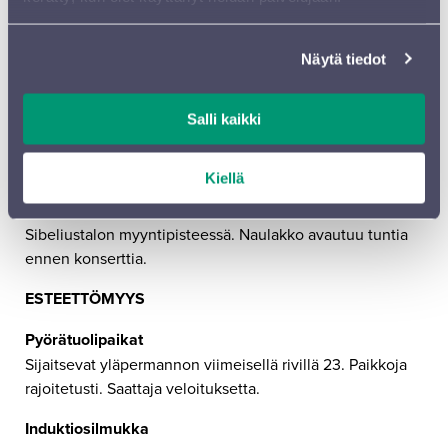
10 € / tilaus
Lippujen vaihtaminen / peruuttaminen
Näytä tiedot
Lippuja ei voi vaihtaa muihin konsertteihin, eikä
maksettuja lippuja lunasteta takaisin.
Salli kaikki
Naulakkomaksu Sibeliustalossa
3,50 € / hlö. Lapset alle 7 vuotiaat naulakko maksuton.
Kiellä
Vain korttimaksu. Naulakkomaksun voi myös ostaa lipun
oston yhteydessä Lippu.fin verkkokaupassa sekä
Sibeliustalon myyntipisteessä. Naulakko avautuu tuntia
ennen konserttia.
ESTEETTÖMYYS
Pyörätuolipaikat
Sijaitsevat yläpermannon viimeisellä rivillä 23. Paikkoja
rajoitetusti. Saattaja veloituksetta.
Induktiosilmukka