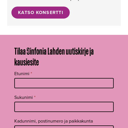
KATSO KONSERTTI
Tilaa Sinfonia Lahden uutiskirje ja
kausiesite
Tilaa
Etunimi
*
uutiskirje
footer FI
Sukunimi
*
Kadunnimi, postinumero ja paikkakunta