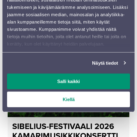
tukemiseen ja kävijämäärämme analysoimiseen. Lisäksi
jaamme sosiaalisen median, mainosalan ja analytiikka-
29.08.2026 14:30 - 29.09.2026
alan kumppaneillemme tietoja siitä, miten käytät
sivustoamme. Kumppanimme voivat yhdistää näitä
tietoja muihin tietoihin, joita olet antanut heille tai joita on
kerätty, kun olet käyttänyt heidän palvelujaan.
Näytä tiedot
Salli kaikki
Kiellä
SIBELIUS-FESTIVAALI 2026
KAMARIMUSIKKIKONSERTTI