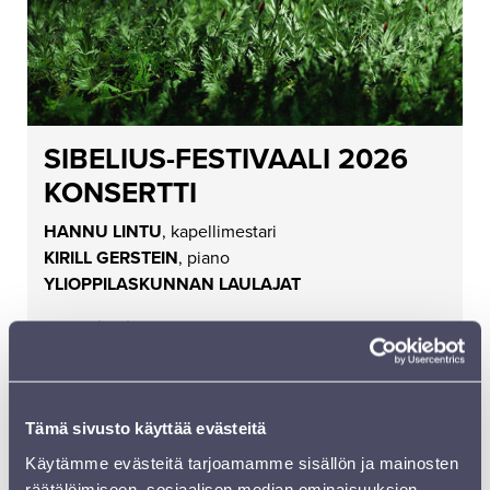
SIBELIUS-FESTIVAALI 2026
KONSERTTI
HANNU LINTU
, kapellimestari
KIRILL GERSTEIN
, piano
YLIOPPILASKUNNAN LAULAJAT
Jean Sibelius:
Valse Triste (1904)
Ferruccio Busoni:
Pianokonsertto (1903)
Jean Sibelius:
Sinfonia nro 3 (1907)
Jean Sibelius:
Finlandia (1900)
Tämä sivusto käyttää evästeitä
KATSO KONSERTTI
Käytämme evästeitä tarjoamamme sisällön ja mainosten
räätälöimiseen, sosiaalisen median ominaisuuksien