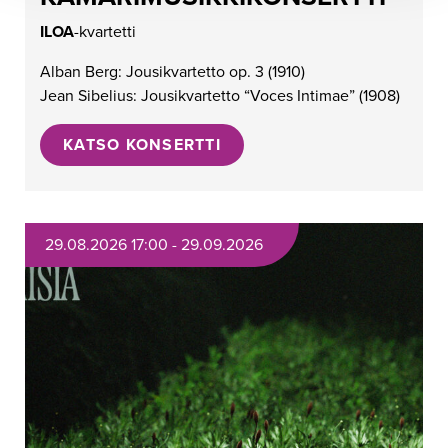
ILOA
-kvartetti
Alban Berg: Jousikvartetto op
.
3
(
1910)
Jean Sibelius:
Jousikvar
t
etto “
Voces
Intimae
”
(
1908)
KATSO KONSERTTI
29.08.2026 17:00 - 29.09.2026