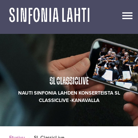
Siirry
sisältöön
SL CLASSICLIVE
NAUTI SINFONIA LAHDEN KONSERTEISTA SL
CLASSICLIVE -KANAVALLA
Etusivu
-
SL ClassicLive