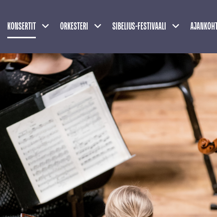
Näytä alasivut
Näytä alasivut
Näytä alasivu
KONSERTIT
ORKESTERI
SIBELIUS-FESTIVAALI
AJANKOHT