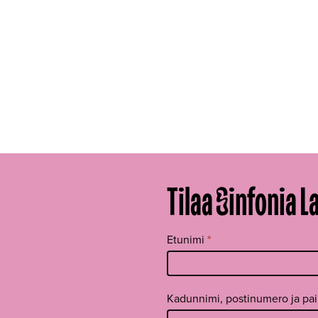
Tilaa Sinfonia L
Tilaa
Etunimi
*
uutiskirje
footer FI
Kadunnimi, postinumero ja pa