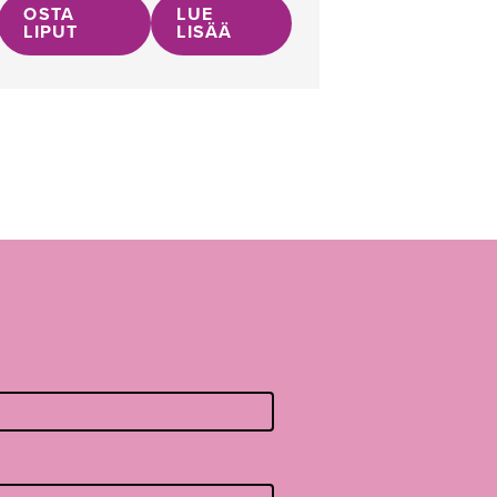
OSTA
LUE
LIPUT
LISÄÄ