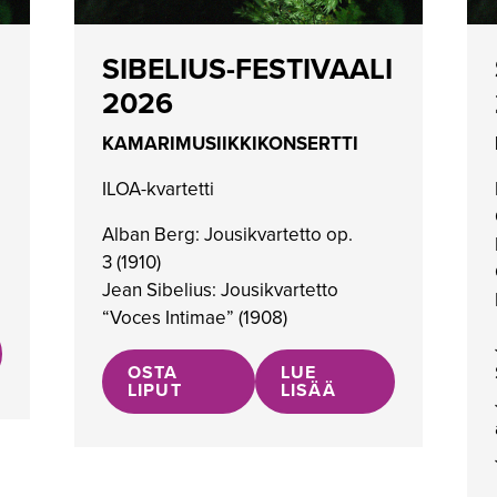
SIBELIUS-FESTIVAALI
2026
KAMARIMUSIIKKIKONSERTTI
ILOA-kvartetti
Alban Berg: Jousikvartetto op
.
3
(
1910)
Jean Sibelius:
Jousikvar
t
etto
“
Voces
Intimae
”
(
1908)
OSTA
LUE
LIPUT
LISÄÄ