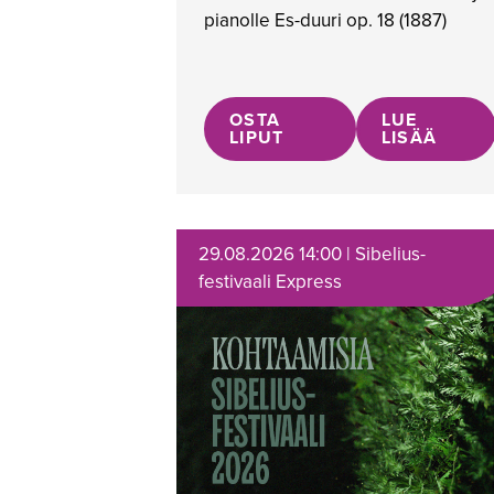
pianolle Es-duuri op. 18
(1887)
OSTA
LUE
LIPUT
LISÄÄ
29.08.2026 14:00 | Sibelius-
festivaali Express