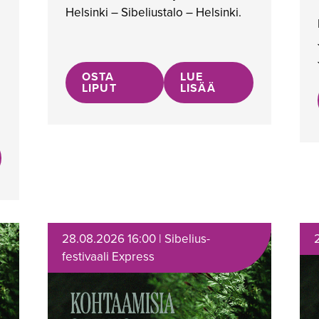
Helsinki – Sibeliustalo – Helsinki.
OSTA
LUE
LIPUT
LISÄÄ
28.08.2026 16:00 | Sibelius-
festivaali Express