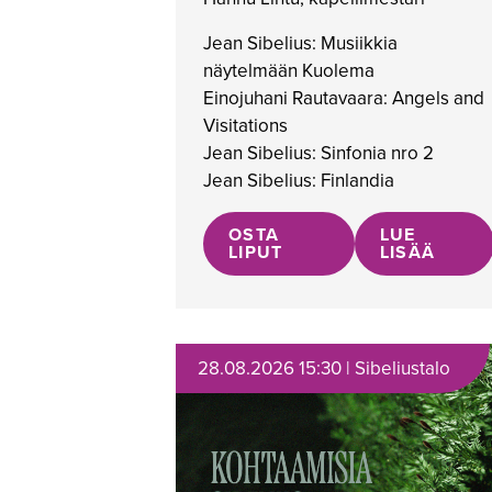
Jean Sibelius: Musiikkia
näytelmään Kuolema
Einojuhani Rautavaara: Angels and
Visitations
Jean Sibelius: Sinfonia nro 2
Jean Sibelius: Finlandia
OSTA
LUE
LIPUT
LISÄÄ
28.08.2026 15:30 | Sibeliustalo