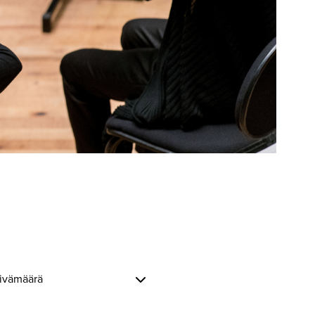
äivämäärä