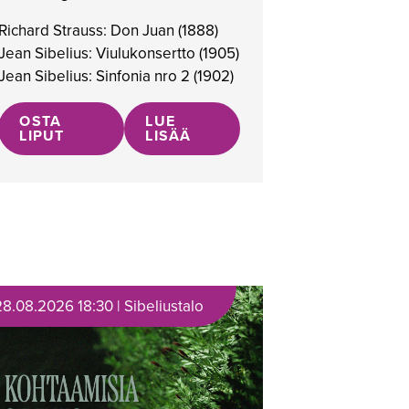
Richard Strauss: Don Juan (1888)
Jean Sibelius: Viulukonsertto (1905)
Jean Sibelius: Sinfonia nro 2 (1902)
OSTA
LUE
LIPUT
LISÄÄ
28.08.2026 18:30 | Sibeliustalo