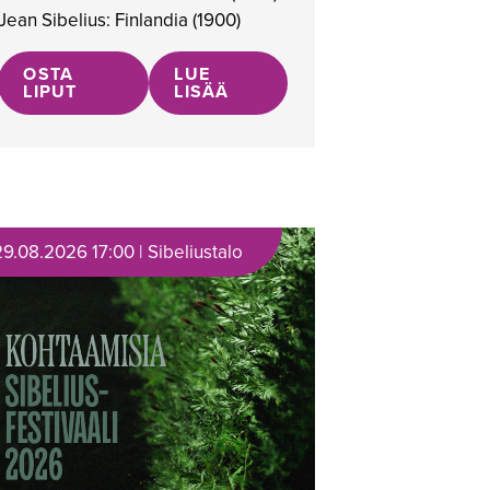
Jean Sibelius: Finlandia (1900)
OSTA
LUE
LIPUT
LISÄÄ
29.08.2026 17:00 | Sibeliustalo