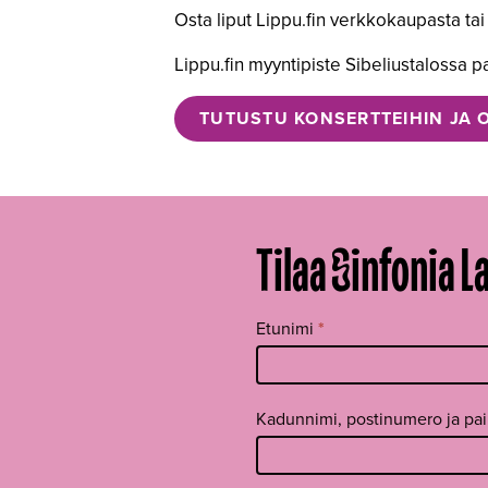
Osta liput Lippu.fin verkkokaupasta tai
Lippu.fin myyntipiste Sibeliustalossa pa
TUTUSTU KONSERTTEIHIN JA O
Tilaa Sinfonia L
Tilaa
Etunimi
*
uutiskirje
footer FI
Kadunnimi, postinumero ja pa