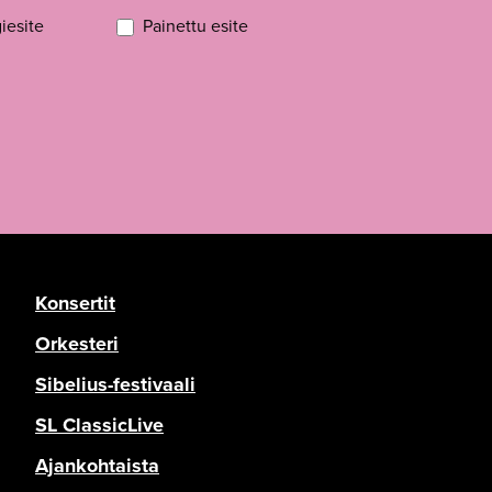
iesite
Painettu esite
Konsertit
Orkesteri
Sibelius-festivaali
SL ClassicLive
Ajankohtaista