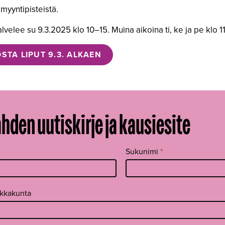
 myyntipisteistä.
lvelee su 9.3.2025 klo 10–15. Muina aikoina ti, ke ja pe klo 11–
STA LIPUT 9.3. ALKAEN
ahden uutiskirje ja kausiesite
Sukunimi
*
ikkakunta