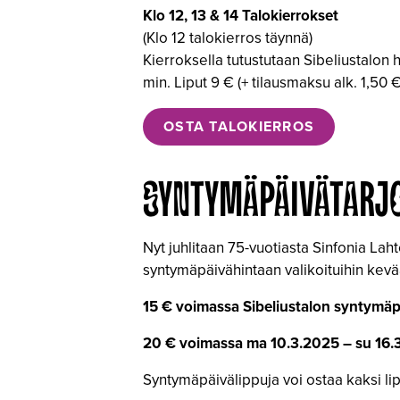
Klo 12, 13 & 14 Talokierrokset
(Klo 12 talokierros täynnä)
Kierroksella tutustutaan Sibeliustalon h
min. Liput 9 € (+ tilausmaksu alk. 1,50 
OSTA TALOKIERROS
SYNTYMÄPÄIVÄTARJ
Nyt juhlitaan 75-vuotiasta Sinfonia Lah
syntymäpäivähintaan valikoituihin kevä
15 €
voimassa Sibeliustalon syntymä
20 €
voimassa ma 10.3.2025 – su 16.
Syntymäpäivälippuja voi ostaa kaksi lip