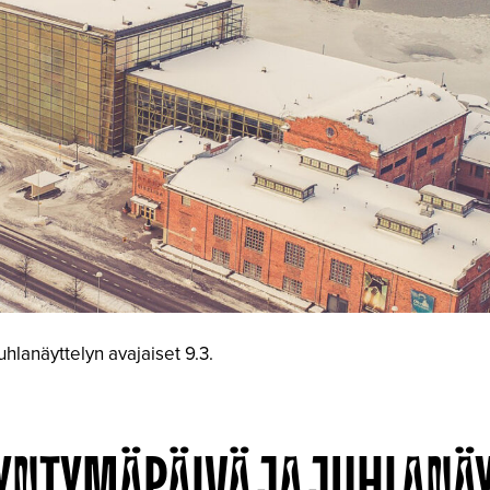
uhlanäyttelyn avajaiset 9.3.
SYNTYMÄPÄIVÄ JA JUHLANÄ