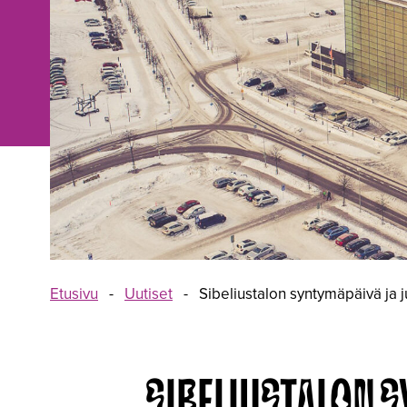
Etusivu
-
Uutiset
-
Sibeliustalon syntymäpäivä ja j
SIBELIUSTALON 