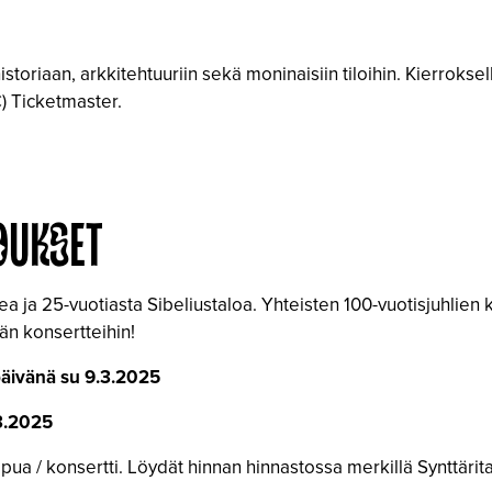
istoriaan, arkkitehtuuriin sekä moninaisiin tiloihin. Kierrokse
€) Ticketmaster.
OUKSET
tea ja 25-vuotiasta Sibeliustaloa. Yhteisten 100-vuotisjuhlien
än konsertteihin!
päivänä su 9.3.2025
3.2025
pua / konsertti. Löydät hinnan hinnastossa merkillä Synttärita