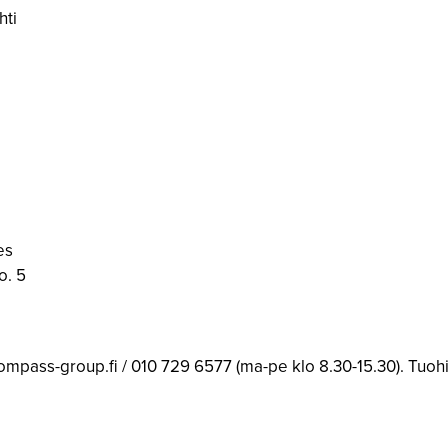
hti
es
o. 5
ompass-group.fi / 010 729 6577 (ma-pe klo 8.30-15.30). Tuohi