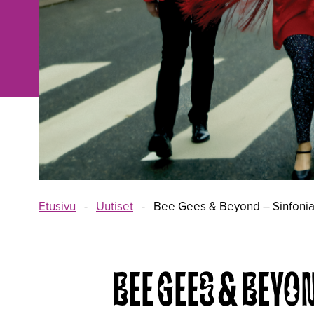
Etusivu
-
Uutiset
-
Bee Gees & Beyond – Sinfonia L
BEE GEES & BEYO