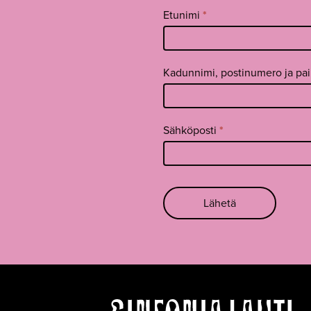
Tilaa
Etunimi
*
uutiskirje
footer FI
Kadunnimi, postinumero ja pa
Sähköposti
*
Lähetä