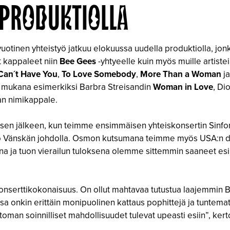
 PRODUKTIOLLA
vuotinen yhteistyö jatkuu elokuussa uudella produktiolla, jo
t kappaleet niin
Bee Gees
-yhtyeelle kuin myös muille artiste
I Can´t Have You
,
To Love Somebody
,
More Than a Woman
j
t mukana esimerkiksi Barbra Streisandin
Woman in Love
, Di
an nimikappale.
sä sen jälkeen, kun teimme ensimmäisen yhteiskonsertin Sin
mo Vänskän johdolla. Osmon kutsumana teimme myös USA:n 
ina ja tuon vierailun tuloksena olemme sittemmin saaneet e
konserttikokonaisuus. On ollut mahtavaa tutustua laajemmin B
sa onkin erittäin monipuolinen kattaus pophittejä ja tuntem
ttoman soinnilliset mahdollisuudet tulevat upeasti esiin”, ker