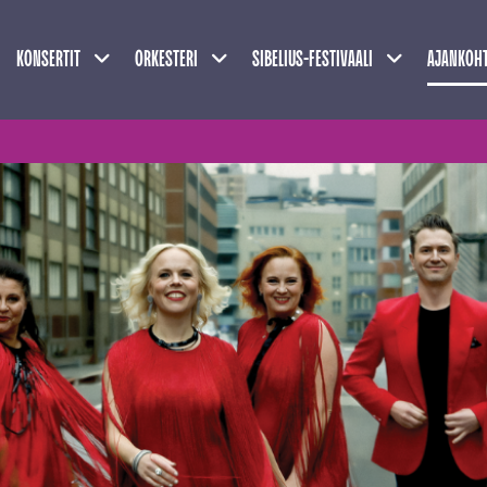
Näytä alasivut
Näytä alasivut
Näytä alasivu
KONSERTIT
ORKESTERI
SIBELIUS-FESTIVAALI
AJANKOHT