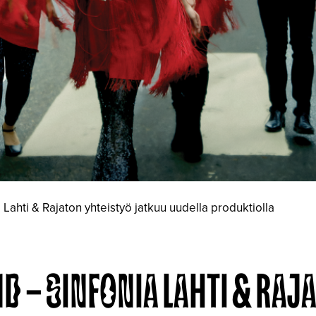
ahti & Rajaton yhteistyö jatkuu uudella produktiolla
ND – SINFONIA LAHTI & RAJ