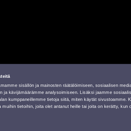
a
missa
rissä
YouTubessa
ti RSS-feed
teitä
mamme sisällön ja mainosten räätälöimiseen, sosiaalisen medi
n ja kävijämäärämme analysoimiseen. Lisäksi jaamme sosiaali
-alan kumppaneillemme tietoja siitä, miten käytät sivustoamme
 muihin tietoihin, joita olet antanut heille tai joita on kerätty, kun 