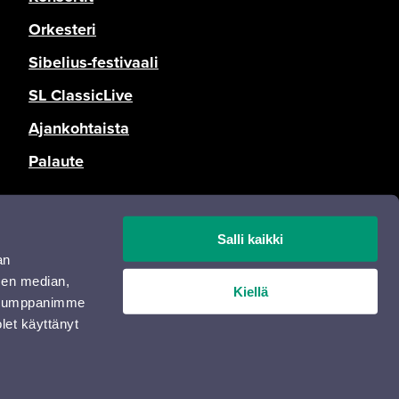
Orkesteri
Sibelius-festivaali
SL ClassicLive
Ajankohtaista
Palaute
Tietosuoja
Salli kaikki
Saavutettavuusseloste
an
Opas Online
sen median,
Kiellä
. Kumppanimme
olet käyttänyt