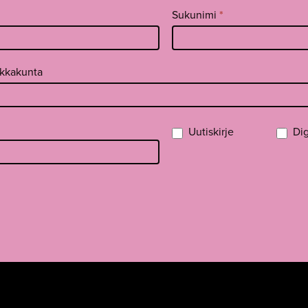
Sukunimi
*
ikkakunta
Uutiskirje
Dig