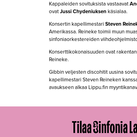
Kappaleiden sovituksista vastaavat
An
ovat
Jussi Chydeniuksen
käsialaa.
Konsertin kapellimestari
Steven Reine
Amerikassa. Reineke toimii muun muass
sinfoniaorkestereiden viihdeohjelmist
Konserttikokonaisuuden ovat rakentane
Reineke.
Gibbin veljesten discohitit uusina sovi
kapellimestari Steven Reineken kanss
avaukseen alkaa Lippu.fin myyntikanavi
Tilaa Sinfonia L