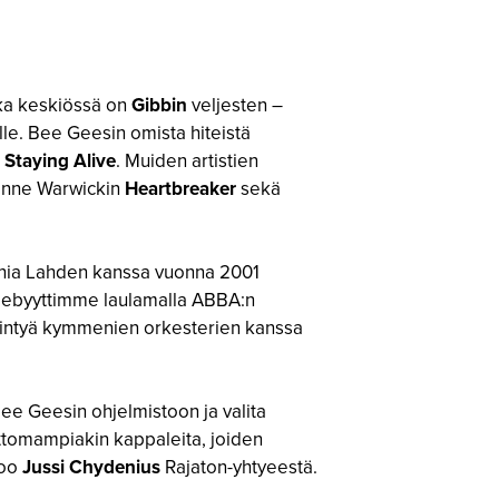
nka keskiössä on
Gibbin
veljesten –
ille. Bee Geesin omista hiteistä
a
Staying Alive
. Muiden artistien
onne Warwickin
Heartbreaker
sekä
fonia Lahden kanssa vuonna 2001
debyyttimme laulamalla ABBA:n
siintyä kymmenien orkesterien kanssa
ee Geesin ohjelmistoon ja valita
attomampiakin kappaleita, joiden
too
Jussi Chydenius
Rajaton-yhtyeestä.