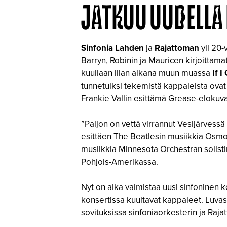
JATKUU UUDELLA
Sinfonia Lahden
ja
Rajattoman
yli 20-
Barryn, Robinin ja Mauricen kirjoittama
kuullaan illan aikana muun muassa
If 
tunnetuiksi tekemistä kappaleista ova
Frankie Vallin esittämä Grease-elokuv
”Paljon on vettä virrannut Vesijärves
esittäen The Beatlesin musiikkia Os
musiikkia Minnesota Orchestran solist
Pohjois-Amerikassa.
Nyt on aika valmistaa uusi sinfoninen 
konsertissa kuultavat kappaleet. Luvas
sovituksissa sinfoniaorkesterin ja Raja