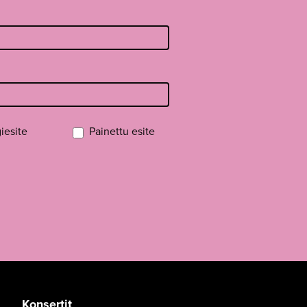
iesite
Painettu esite
Konsertit