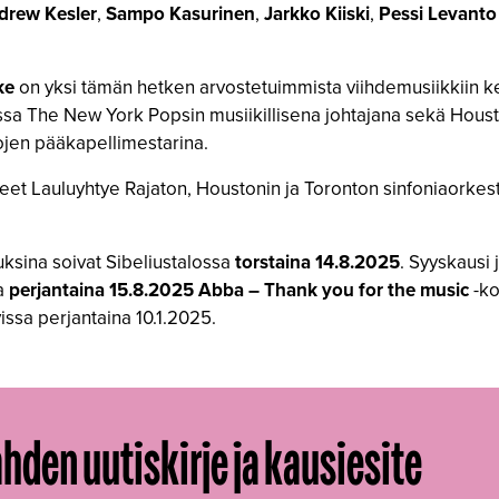
drew Kesler
,
Sampo Kasurinen
,
Jarkko Kiiski
,
Pessi Levanto
ke
on yksi tämän hetken arvostetuimmista viihdemusiikkiin kes
a The New York Popsin musiikillisena johtajana sekä Houst
ojen pääkapellimestarina.
et Lauluyhtye Rajaton, Houstonin ja Toronton sinfoniaorkest
tuksina soivat Sibeliustalossa
torstaina 14.8.2025
. Syyskausi
a
perjantaina 15.8.2025 Abba – Thank you for the music
-ko
ssa perjantaina 10.1.2025.
ahden uutiskirje ja kausiesite