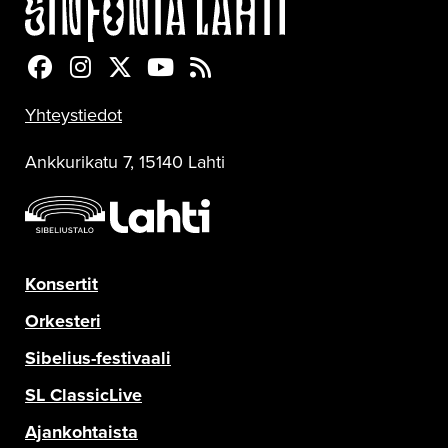
Sinfonia Lahti Facebookissa
Sinfonia Lahti Instagramissa
Sinfonia Lahti Twitterissä
Sinfonia Lahti YouTubessa
Sinfonia Lahti RSS-feed
Yhteystiedot
Ankkurikatu 7, 15140 Lahti
Konsertit
Orkesteri
Sibelius-festivaali
SL ClassicLive
Ajankohtaista