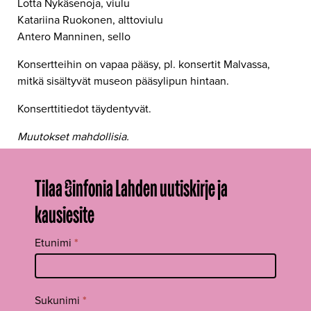
Lotta Nykäsenoja, viulu
Katariina Ruokonen, alttoviulu
Antero Manninen, sello
Konsertteihin on vapaa pääsy, pl. konsertit Malvassa,
mitkä sisältyvät museon pääsylipun hintaan.
Konserttitiedot täydentyvät.
Muutokset mahdollisia.
Tilaa Sinfonia Lahden uutiskirje ja
kausiesite
Tilaa
Etunimi
*
uutiskirje
footer FI
Sukunimi
*