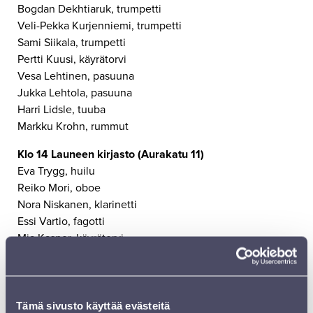
Bogdan Dekhtiaruk, trumpetti
Veli-Pekka Kurjenniemi, trumpetti
Sami Siikala, trumpetti
Pertti Kuusi, käyrätorvi
Vesa Lehtinen, pasuuna
Jukka Lehtola, pasuuna
Harri Lidsle, tuuba
Markku Krohn, rummut
Klo 14 Launeen kirjasto (Aurakatu 11)
Eva Trygg, huilu
Reiko Mori, oboe
Nora Niskanen, klarinetti
Essi Vartio, fagotti
Mia Kasper, käyrätorvi
Klo 18 Pääkirjaston musiikkiosasto (Kirkkokatu 31)
Eva Trygg, huilu
Reiko Mori, oboe
Tämä sivusto käyttää evästeitä