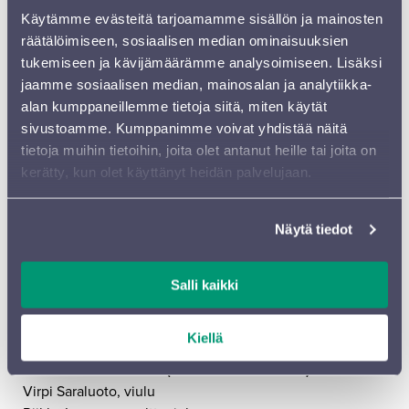
Nora Niskanen, klarinetti
Käytämme evästeitä tarjoamamme sisällön ja mainosten
Essi Vartio, fagotti
räätälöimiseen, sosiaalisen median ominaisuuksien
Mia Kasper, käyrätorvi
tukemiseen ja kävijämäärämme analysoimiseen. Lisäksi
KESKIVIIKKO 25.5.
jaamme sosiaalisen median, mainosalan ja analytiikka-
alan kumppaneillemme tietoja siitä, miten käytät
Klo 12 Palvelutorin Olkkari (Kauppakeskus Trio, 2. krs.)
sivustoamme. Kumppanimme voivat yhdistää näitä
Päivi Pöyry, viulu
tietoja muihin tietoihin, joita olet antanut heille tai joita on
Anitta Engstrand, viulu
kerätty, kun olet käyttänyt heidän palvelujaan.
Lasse-Matti Laakso, alttoviulu
Hannu Kivilä, sello
Näytä tiedot
Klo 12.30 Malva (Päijänteenkatu 9) (Museon
pääsymaksulla)
Salli kaikki
Laura Kokko, barokkiviulu
Anna Rinta-Rahko, violone
Jouko Laivuori, cembalo
Kiellä
Klo 13 Kahvila Laurell (Aleksanterinkatu 24)
Virpi Saraluoto, viulu