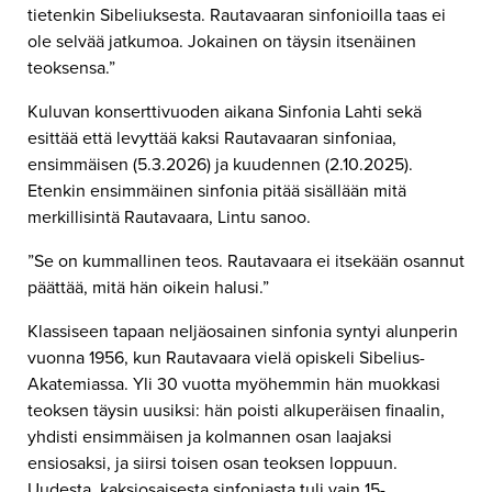
tietenkin Sibeliuksesta. Rautavaaran sinfonioilla taas ei
ole selvää jatkumoa. Jokainen on täysin itsenäinen
teoksensa.”
Kuluvan konserttivuoden aikana Sinfonia Lahti sekä
esittää että levyttää kaksi Rautavaaran sinfoniaa,
ensimmäisen (5.3.2026) ja kuudennen (2.10.2025).
Etenkin ensimmäinen sinfonia pitää sisällään mitä
merkillisintä Rautavaara, Lintu sanoo.
”Se on kummallinen teos. Rautavaara ei itsekään osannut
päättää, mitä hän oikein halusi.”
Klassiseen tapaan neljäosainen sinfonia syntyi alunperin
vuonna 1956, kun Rautavaara vielä opiskeli Sibelius-
Akatemiassa. Yli 30 vuotta myöhemmin hän muokkasi
teoksen täysin uusiksi: hän poisti alkuperäisen finaalin,
yhdisti ensimmäisen ja kolmannen osan laajaksi
ensiosaksi, ja siirsi toisen osan teoksen loppuun.
Uudesta, kaksiosaisesta sinfoniasta tuli vain 15-