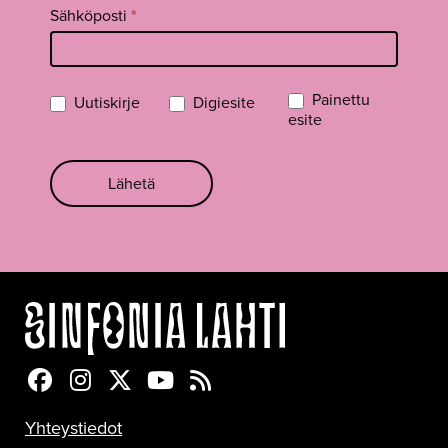
Sähköposti
*
Painettu
Uutiskirje
Digiesite
esite
Lähetä
Sinfonia Lahti Facebookissa
Sinfonia Lahti Instagramissa
Sinfonia Lahti Twitterissä
Sinfonia Lahti YouTubessa
Sinfonia Lahti RSS-feed
Yhteystiedot