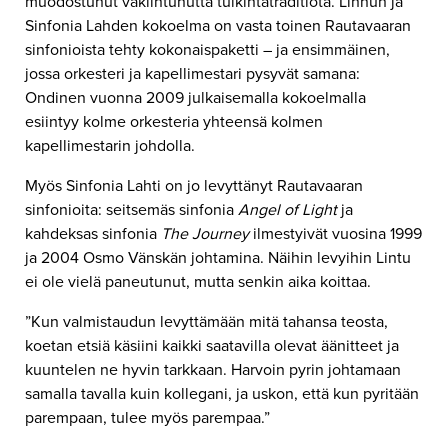
muodostunut vakiintunutta tulkintatraditiota. Linnun ja
Sinfonia Lahden kokoelma on vasta toinen Rautavaaran
sinfonioista tehty kokonaispaketti – ja ensimmäinen,
jossa orkesteri ja kapellimestari pysyvät samana:
Ondinen vuonna 2009 julkaisemalla kokoelmalla
esiintyy kolme orkesteria yhteensä kolmen
kapellimestarin johdolla.
Myös Sinfonia Lahti on jo levyttänyt Rautavaaran
sinfonioita: seitsemäs sinfonia
Angel of Light
ja
kahdeksas sinfonia
The Journey
ilmestyivät vuosina 1999
ja 2004 Osmo Vänskän johtamina. Näihin levyihin Lintu
ei ole vielä paneutunut, mutta senkin aika koittaa.
”Kun valmistaudun levyttämään mitä tahansa teosta,
koetan etsiä käsiini kaikki saatavilla olevat äänitteet ja
kuuntelen ne hyvin tarkkaan. Harvoin pyrin johtamaan
samalla tavalla kuin kollegani, ja uskon, että kun pyritään
parempaan, tulee myös parempaa.”