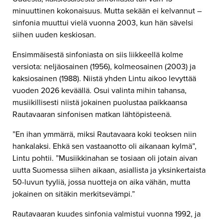
minuuttinen kokonaisuus. Mutta sekään ei kelvannut –
sinfonia muuttui vielä vuonna 2003, kun hän sävelsi
siihen uuden keskiosan.
Ensimmäisestä sinfoniasta on siis liikkeellä kolme
versiota: neljäosainen (1956), kolmeosainen (2003) ja
kaksiosainen (1988). Niistä yhden Lintu aikoo levyttää
vuoden 2026 keväällä. Osui valinta mihin tahansa,
musiikillisesti niistä jokainen puolustaa paikkaansa
Rautavaaran sinfonisen matkan lähtöpisteenä.
”En ihan ymmärrä, miksi Rautavaara koki teoksen niin
hankalaksi. Ehkä sen vastaanotto oli aikanaan kylmä”,
Lintu pohtii. ”Musiikkinahan se tosiaan oli jotain aivan
uutta Suomessa siihen aikaan, asiallista ja yksinkertaista
50-luvun tyyliä, jossa nuotteja on aika vähän, mutta
jokainen on sitäkin merkitsevämpi.”
Rautavaaran kuudes sinfonia valmistui vuonna 1992, ja