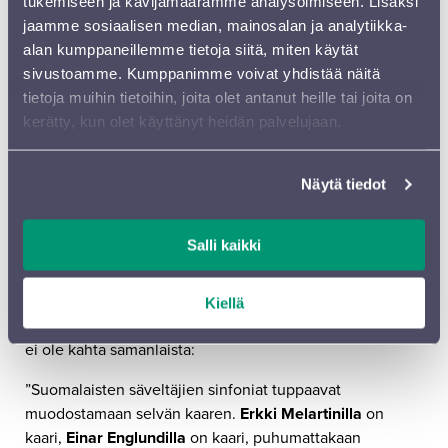
tukemiseen ja kävijämäärämme analysoimiseen. Lisäksi
Kansainvälisiin konserttiohjelmiin Rautavaara nousi
jaamme sosiaalisen median, mainosalan ja analytiikka-
viimeistään Cantus Arcticuksella, vuonna 1972 Oulun
alan kumppaneillemme tietoja siitä, miten käytät
yliopiston promootiotilaisuuteen valmistuneella
sivustoamme. Kumppanimme voivat yhdistää näitä
orkesteriteoksella, jonka solistina esiintyvät Limingan
tietoja muihin tietoihin, joita olet antanut heille tai joita on
suolla äänitetyt linnut. Cantus Arcticuksen siivellä hän
kerätty, kun olet käyttänyt heidän palvelujaan.
nousi luultavasti esitetyimmäksi suomalaissäveltäjäksi
ulkomailla, kunnes vuonna 1994 valmistuneen
Näytä tiedot
seitsemännen sinfonian myötä hän alkoi nauttia mainetta
myös tärkeimpänä suomalaissinfonikkona
Jean
Sibeliuksen
jälkeen.
Salli kaikki
Rautavaaran musiikissa Lintua kiehtoo etenkin se, että
hänen sinfoniansa syntyivät aina uuteen muottiin,
Kiellä
eivätkä ne muodosta edes selvää kehityskaarta. Sarjassa
ei ole kahta samanlaista:
”Suomalaisten säveltäjien sinfoniat tuppaavat
muodostamaan selvän kaaren.
Erkki Melartinilla
on
kaari,
Einar Englundilla
on kaari, puhumattakaan