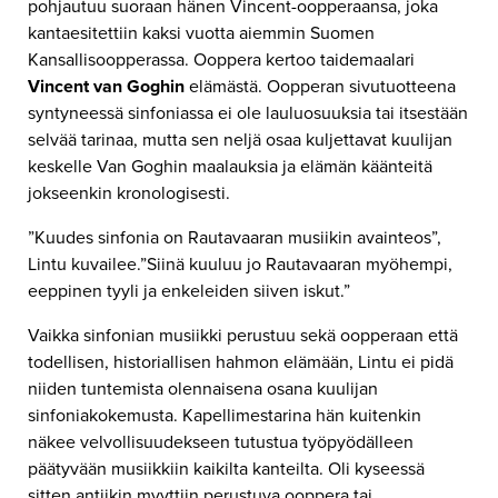
pohjautuu suoraan hänen Vincent-oopperaansa, joka
kantaesitettiin kaksi vuotta aiemmin Suomen
Kansallisoopperassa. Ooppera kertoo taidemaalari
Vincent van Goghin
elämästä. Oopperan sivutuotteena
syntyneessä sinfoniassa ei ole lauluosuuksia tai itsestään
selvää tarinaa, mutta sen neljä osaa kuljettavat kuulijan
keskelle Van Goghin maalauksia ja elämän käänteitä
jokseenkin kronologisesti.
”Kuudes sinfonia on Rautavaaran musiikin avainteos”,
Lintu kuvailee.”Siinä kuuluu jo Rautavaaran myöhempi,
eeppinen tyyli ja enkeleiden siiven iskut.”
Vaikka sinfonian musiikki perustuu sekä oopperaan että
todellisen, historiallisen hahmon elämään, Lintu ei pidä
niiden tuntemista olennaisena osana kuulijan
sinfoniakokemusta. Kapellimestarina hän kuitenkin
näkee velvollisuudekseen tutustua työpyödälleen
päätyvään musiikkiin kaikilta kanteilta. Oli kyseessä
sitten antiikin myyttiin perustuva ooppera tai