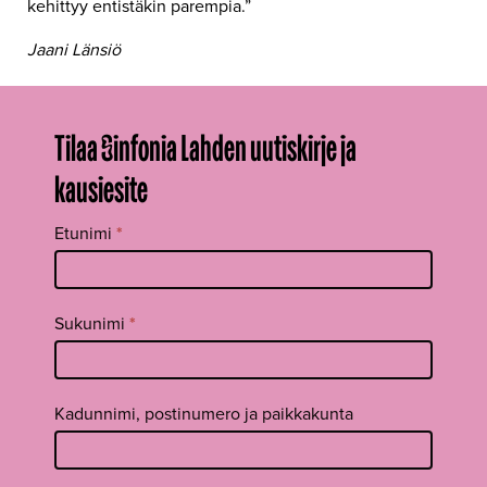
kehittyy entistäkin parempia.”
Jaani Länsiö
Tilaa Sinfonia Lahden uutiskirje ja
kausiesite
Tilaa
Etunimi
*
uutiskirje
footer FI
Sukunimi
*
Kadunnimi, postinumero ja paikkakunta