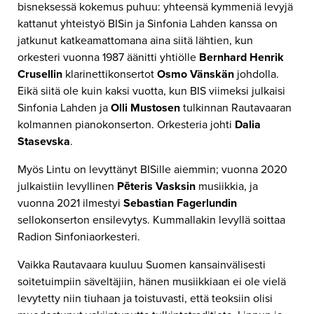
bisneksessä kokemus puhuu: yhteensä kymmeniä levyjä
kattanut yhteistyö BISin ja Sinfonia Lahden kanssa on
jatkunut katkeamattomana aina siitä lähtien, kun
orkesteri vuonna 1987 äänitti yhtiölle
Bernhard Henrik
Crusellin
klarinettikonsertot
Osmo Vä
nskän
johdolla.
Eikä siitä ole kuin kaksi vuotta, kun BIS viimeksi julkaisi
Sinfonia Lahden ja
Olli Mustosen
tulkinnan Rautavaaran
kolmannen pianokonserton. Orkesteria johti
Dalia
Stasevska
.
Myös Lintu on levyttänyt BISille aiemmin; vuonna 2020
julkaistiin levyllinen
Pē
teris Vasksin
musiikkia, ja
vuonna 2021 ilmestyi
Sebastian Fagerlundin
sellokonserton ensilevytys. Kummallakin levyllä soittaa
Radion Sinfoniaorkesteri.
Vaikka Rautavaara kuuluu Suomen kansainvälisesti
soitetuimpiin säveltäjiin, hänen musiikkiaan ei ole vielä
levytetty niin tiuhaan ja toistuvasti, että teoksiin olisi