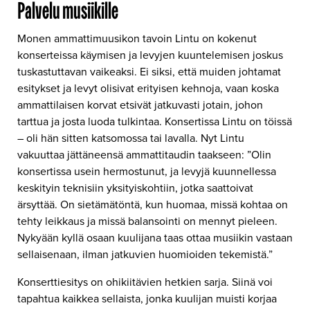
Palvelu musiikille
Monen ammattimuusikon tavoin Lintu on kokenut
konserteissa käymisen ja levyjen kuuntelemisen joskus
tuskastuttavan vaikeaksi. Ei siksi, että muiden johtamat
esitykset ja levyt olisivat erityisen kehnoja, vaan koska
ammattilaisen korvat etsivät jatkuvasti jotain, johon
tarttua ja josta luoda tulkintaa. Konsertissa Lintu on töissä
– oli hän sitten katsomossa tai lavalla. Nyt Lintu
vakuuttaa jättäneensä ammattitaudin taakseen: ”Olin
konsertissa usein hermostunut, ja levyjä kuunnellessa
keskityin teknisiin yksityiskohtiin, jotka saattoivat
ärsyttää. On sietämätöntä, kun huomaa, missä kohtaa on
tehty leikkaus ja missä balansointi on mennyt pieleen.
Nykyään kyllä osaan kuulijana taas ottaa musiikin vastaan
sellaisenaan, ilman jatkuvien huomioiden tekemistä.”
Konserttiesitys on ohikiitävien hetkien sarja. Siinä voi
tapahtua kaikkea sellaista, jonka kuulijan muisti korjaa