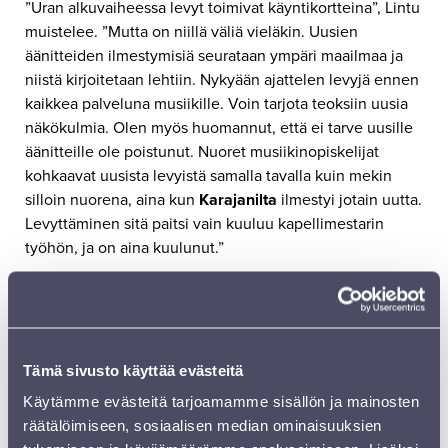
”Uran alkuvaiheessa levyt toimivat käyntikortteina”, Lintu
muistelee. ”Mutta on niillä väliä vieläkin. Uusien
äänitteiden ilmestymisiä seurataan ympäri maailmaa ja
niistä kirjoitetaan lehtiin. Nykyään ajattelen levyjä ennen
kaikkea palveluna musiikille. Voin tarjota teoksiin uusia
näkökulmia. Olen myös huomannut, että ei tarve uusille
äänitteille ole poistunut. Nuoret musiikinopiskelijat
kohkaavat uusista levyistä samalla tavalla kuin mekin
silloin nuorena, aina kun
Karajanilta
ilmestyi jotain uutta.
Levyttäminen sitä paitsi vain kuuluu kapellimestarin
työhön, ja on aina kuulunut.”
Rautavaaran toisenlaiset tyylit
Rautavaaran merkitys suomalaiselle musiikille on
mittaamaton. Vuosikymmenten ajan hän kouli Sibelius-
Tämä sivusto käyttää evästeitä
Akatemian sävellyksen professorina maailmantähtiä mm.
Käytämme evästeitä tarjoamamme sisällön ja mainosten
Kalevi Ahosta
,
Magnus Lindbergistä
,
Olli Mustosesta
ja
räätälöimiseen, sosiaalisen median ominaisuuksien
Esa-Pekka Salosesta
.