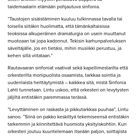
taidemaalarin elämään pohjautuva sinfonia.
”Taustojen sisäistäminen kuuluu tulkinnassa tavalla tai
toisella siitäkin huolimatta, että tämänkaltaisissa
teoksissa alkuperäinen dramaturgia on usein muuttanut
muotoaan tai jopa kadonnut. Tekisin karhunpalveluksen
säveltäjälle, jos en tietäisi, mihin musiikki perustuu, ja
kehen sillä viitataan.”
Rautavaaran sinfoniat vaativat sekä kapellimestarilta että
orkesterilta monipuolista osaamista, tarkkaa sointia ja
uudenlaista heittäytymistä – kaikkea sitä, mistä Sinfonia
Lahti tunnetaan. Lintu uskoo, että orkesteri on levytysten
jäljiltä entistäkin paremmassa terässä.
”Levyttäminen on raskasta ja pikkutarkkaa puuhaa”, Lintu
sanoo. ”Siinä on pakko keskittyä tekemiseensä entistäkin
tarkemmin ja kiinnitettävä huomiota yksityiskohtiin. Kun
orkesteri joutuu kuuntelemaan itseään paljon, soittajista