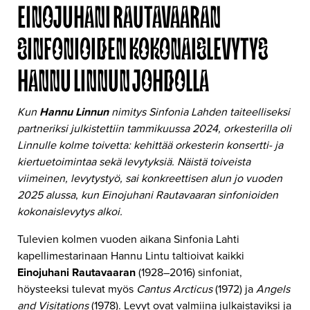
EINOJUHANI RAUTAVAARAN
SINFONIOIDEN KOKONAISLEVYTYS
HANNU LINNUN JOHDOLLA
Kun
Hannu Linnun
nimitys Sinfonia Lahden taiteelliseksi
partneriksi julkistettiin tammikuussa 2024, orkesterilla oli
Linnulle kolme toivetta: kehittää orkesterin konsertti- ja
kiertuetoimintaa sekä levytyksiä. Näistä toiveista
viimeinen, levytystyö, sai konkreettisen alun jo vuoden
2025 alussa
,
kun Einojuhani Rautavaaran sinfonioiden
kokonaislevytys alkoi.
Tulevien kolmen vuoden aikana Sinfonia Lahti
kapellimestarinaan Hannu Lintu taltioivat kaikki
Einojuhani Rautavaaran
(1928–2016) sinfoniat,
höysteeksi tulevat myös
Cantus Arcticus
(1972) ja
Angels
and Visitations
(1978). Levyt ovat valmiina julkaistaviksi ja