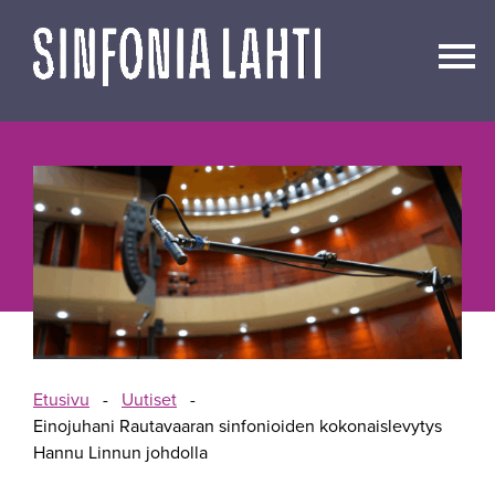
Siirry
sisältöön
Etusivu
-
Uutiset
-
Einojuhani Rautavaaran sinfonioiden kokonaislevytys
Hannu Linnun johdolla