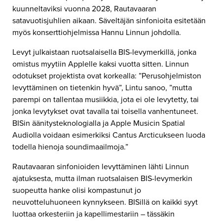
kuunneltaviksi vuonna 2028, Rautavaaran
satavuotisjuhlien aikaan. Säveltäjän sinfonioita esitetään
myös konserttiohjelmissa Hannu Linnun johdolla.
Levyt julkaistaan ruotsalaisella BIS-levymerkillä, jonka
omistus myytiin Applelle kaksi vuotta sitten. Linnun
odotukset projektista ovat korkealla: ”Perusohjelmiston
levyttäminen on tietenkin hyvä”, Lintu sanoo, ”mutta
parempi on tallentaa musiikkia, jota ei ole levytetty, tai
jonka levytykset ovat tavalla tai toisella vanhentuneet.
BISin äänitysteknologialla ja Apple Musicin Spatial
Audiolla voidaan esimerkiksi Cantus Arcticukseen luoda
todella hienoja soundimaailmoja.”
Rautavaaran sinfonioiden levyttäminen lähti Linnun
ajatuksesta, mutta ilman ruotsalaisen BIS-levymerkin
suopeutta hanke olisi kompastunut jo
neuvotteluhuoneen kynnykseen. BISillä on kaikki syyt
luottaa orkesteriin ja kapellimestariin – tässäkin