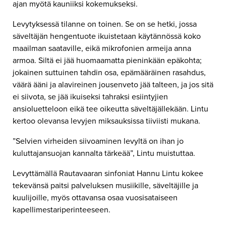
ajan myötä kauniiksi kokemukseksi.
Levytyksessä tilanne on toinen. Se on se hetki, jossa
säveltäjän hengentuote ikuistetaan käytännössä koko
maailman saataville, eikä mikrofonien armeija anna
armoa. Siltä ei jää huomaamatta pieninkään epäkohta;
jokainen suttuinen tahdin osa, epämääräinen rasahdus,
väärä ääni ja alavireinen jousenveto jää talteen, ja jos sitä
ei siivota, se jää ikuiseksi tahraksi esiintyjien
ansioluetteloon eikä tee oikeutta säveltäjällekään. Lintu
kertoo olevansa levyjen miksauksissa tiiviisti mukana.
”Selvien virheiden siivoaminen levyltä on ihan jo
kuluttajansuojan kannalta tärkeää”, Lintu muistuttaa.
Levyttämällä Rautavaaran sinfoniat Hannu Lintu kokee
tekevänsä paitsi palveluksen musiikille, säveltäjille ja
kuulijoille, myös ottavansa osaa vuosisataiseen
kapellimestariperinteeseen.