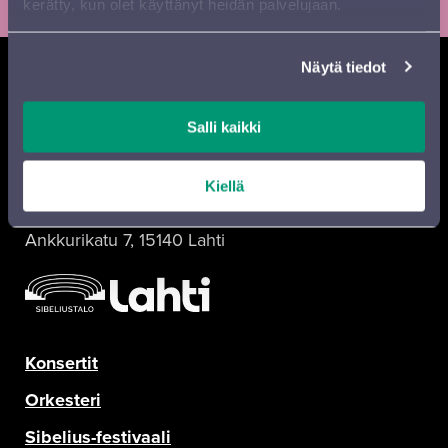
kerätty, kun olet käyttänyt heidän palvelujaan.
Näytä tiedot
Salli kaikki
Sinfonia Lahti Facebookissa
Sinfonia Lahti Instagramissa
Sinfonia Lahti Twitterissä
Sinfonia Lahti YouTubessa
Sinfonia Lahti RSS-feed
Kiellä
Yhteystiedot
Ankkurikatu 7, 15140 Lahti
Konsertit
Orkesteri
Sibelius-festivaali