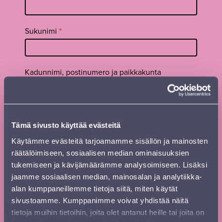
uutiskirje
footer FI
Sukunimi
*
Kadunnimi, postinumero ja paikkakunta
Sähköposti
*
Tämä sivusto käyttää evästeitä
Käytämme evästeitä tarjoamamme sisällön ja mainosten
räätälöimiseen, sosiaalisen median ominaisuuksien
Painettu
Uutiskirje
Digiesite
esite
tukemiseen ja kävijämäärämme analysoimiseen. Lisäksi
jaamme sosiaalisen median, mainosalan ja analytiikka-
alan kumppaneillemme tietoja siitä, miten käytät
Lähetä
sivustoamme. Kumppanimme voivat yhdistää näitä
tietoja muihin tietoihin, joita olet antanut heille tai joita on