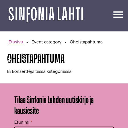
Siirry
sisältöön
Etusivu
-
Event category
-
Oheistapahtuma
OHEISTAPAHTUMA
Ei konsertteja tässä kategoriassa
Tilaa Sinfonia Lahden uutiskirje ja
kausiesite
Tilaa
Etunimi
*