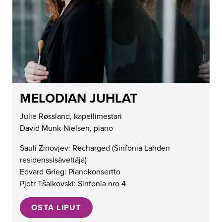
MELODIAN JUHLAT
Julie Røssland, kapellimestari
David Munk-Nielsen, piano
Sauli Zinovjev: Recharged (Sinfonia Lahden
residenssisäveltäjä)
Edvard Grieg: Pianokonsertto
Pjotr Tšaikovski: Sinfonia nro 4
OSTA LIPUT