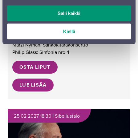
SÄHKÖÄ JA SANKAREITA
Salli kaikki
Ross Jamie Collins, kapellimestari
Marzi Nyman, sähkökitara
Kiellä
John Adams: Short Ride in a Fast Machine
Marzi Nyman: Sähkökitarakonsertto
Philip Glass: Sinfonia nro 4
OSTA LIPUT
LUE LISÄÄ
25.02.2027 18:30 | Sibeliustalo