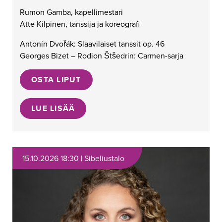
Rumon Gamba, kapellimestari
Atte Kilpinen, tanssija ja koreografi
Antonín Dvořák: Slaavilaiset tanssit op. 46
Georges Bizet – Rodion Štšedrin: Carmen-sarja
OSTA LIPUT
LUE LISÄÄ
15.10.2026 18:30 | Sibeliustalo