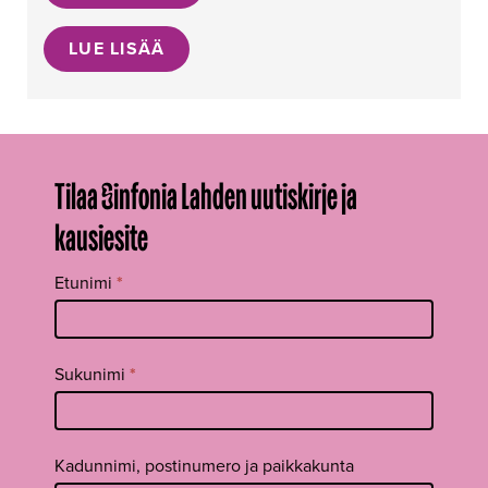
LUE LISÄÄ
Tilaa Sinfonia Lahden uutiskirje ja
kausiesite
Tilaa
Etunimi
*
uutiskirje
footer FI
Sukunimi
*
Kadunnimi, postinumero ja paikkakunta