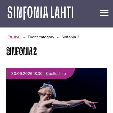
Siirry
sisältöön
Etusivu
-
Event category
-
Sinfonia 2
SINFONIA 2
30.09.2026 18:30 | Sibeliustalo