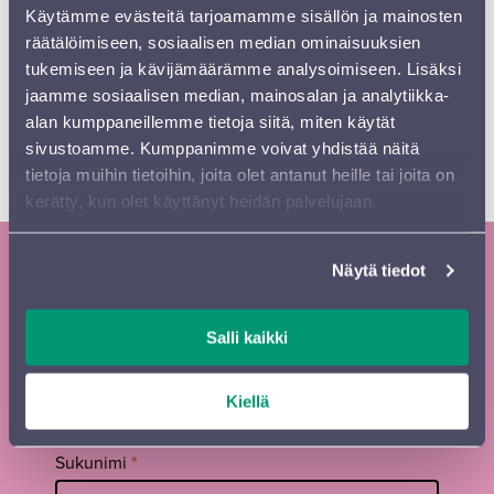
Lauluyhtye Rajaton
Käytämme evästeitä tarjoamamme sisällön ja mainosten
räätälöimiseen, sosiaalisen median ominaisuuksien
OSTA LIPUT
tukemiseen ja kävijämäärämme analysoimiseen. Lisäksi
jaamme sosiaalisen median, mainosalan ja analytiikka-
alan kumppaneillemme tietoja siitä, miten käytät
LUE LISÄÄ
sivustoamme. Kumppanimme voivat yhdistää näitä
tietoja muihin tietoihin, joita olet antanut heille tai joita on
kerätty, kun olet käyttänyt heidän palvelujaan.
Näytä tiedot
Tilaa Sinfonia Lahden uutiskirje ja
kausiesite
Salli kaikki
Tilaa
Etunimi
*
uutiskirje
Kiellä
footer FI
Sukunimi
*