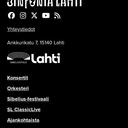
Sinfonia Lahti Facebookissa
Sinfonia Lahti Instagramissa
Sinfonia Lahti Twitterissä
Sinfonia Lahti YouTubessa
Sinfonia Lahti RSS-feed
Yhteystiedot
Ankkurikatu 7, 15140 Lahti
Konsertit
Orkesteri
Sibelius-festivaali
SL ClassicLive
Ajankohtaista