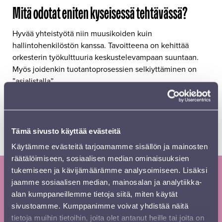
Mitä odotat eniten kyseisessä tehtävässä?
Hyvää yhteistyötä niin muusikoiden kuin
hallintohenkilöstön kanssa. Tavoitteena on kehittää
orkesterin työkulttuuria keskustelevampaan suuntaan.
Myös joidenkin tuotantoprosessien selkiyttäminen on
”asialistalla”.
Terveiset kuulijoille?
Tervetuloa kuuntelemaan Sinfonia Lahden on
Tämä sivusto käyttää evästeitä
monipuolista konserttiohjelmistoa. Nähdään
konserteissa!
Käytämme evästeitä tarjoamamme sisällön ja mainosten
räätälöimiseen, sosiaalisen median ominaisuuksien
tukemiseen ja kävijämäärämme analysoimiseen. Lisäksi
Tilaa Sinfonia Lahden uutiskirje ja
jaamme sosiaalisen median, mainosalan ja analytiikka-
alan kumppaneillemme tietoja siitä, miten käytät
kausiesite
sivustoamme. Kumppanimme voivat yhdistää näitä
tietoja muihin tietoihin, joita olet antanut heille tai joita on