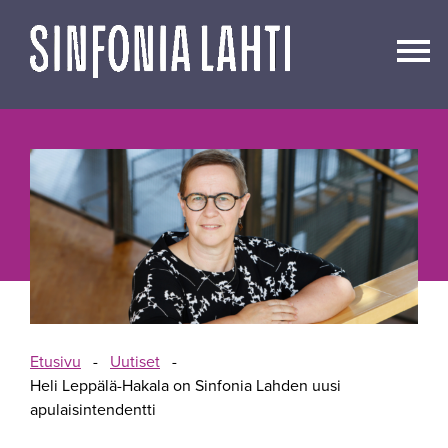
Siirry
sisältöön
Etusivu
-
Uutiset
-
Heli Leppälä-Hakala on Sinfonia Lahden uusi
apulaisintendentti