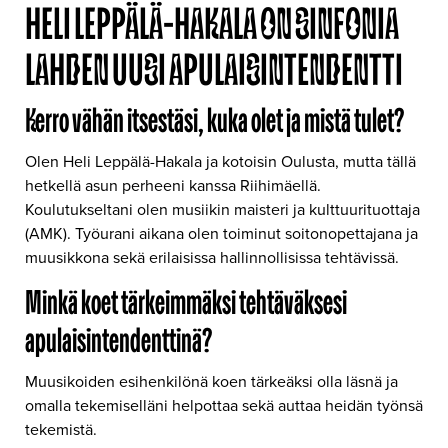
HELI LEPPÄLÄ-HAKALA ON SINFONIA
LAHDEN UUSI APULAISINTENDENTTI
Kerro vähän itsestäsi, kuka olet ja mistä tulet?
Olen Heli Leppälä-Hakala ja kotoisin Oulusta, mutta tällä
hetkellä asun perheeni kanssa Riihimäellä.
Koulutukseltani olen musiikin maisteri ja kulttuurituottaja
(AMK). Työurani aikana olen toiminut soitonopettajana ja
muusikkona sekä erilaisissa hallinnollisissa tehtävissä.
Minkä koet tärkeimmäksi tehtäväksesi
apulaisintendenttinä?
Muusikoiden esihenkilönä koen tärkeäksi olla läsnä ja
omalla tekemiselläni helpottaa sekä auttaa heidän työnsä
tekemistä.