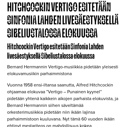
HITCHCOCKIN VERTIGO ESITETÄÄN
SINFONIA LAHDEN LIVESÄESTYKSELLÄ
SIBELIUSTALOSSA ELOKUUSSA
Hitchcockin Vertigo esitetään Sinfonia Lahden
livesäestyksellä Sibeliustalossa elokuussa
Bernard Herrmannin Vertigo-musiikkia pidetään yleisesti
elokuvamusiikin parhaimmistona
Vuonna 1958 ensi-iltansa saanutta, Alfred Hitchcockin
ohjaamaa elokuvaa ”Vertigo – Punainen kyynel”
pidetään yhtenä kaikkein aikojen parhaista elokuvista, ja
Bernard Herrmannin siihen säveltämää
orkesterimusiikkia pidetään niin ikään lajinsa
parhaimmistoon kuuluvana. Nyt tämä 60 vuoden ikään
ehtinyt mestariteos on mahdollisuus kokea