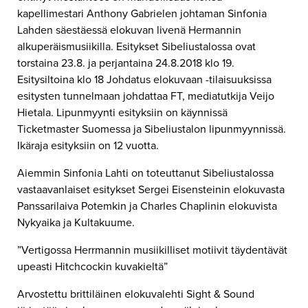
kapellimestari Anthony Gabrielen johtaman Sinfonia
Lahden säestäessä elokuvan livenä Hermannin
alkuperäismusiikilla. Esitykset Sibeliustalossa ovat
torstaina 23.8. ja perjantaina 24.8.2018 klo 19.
Esitysiltoina klo 18 Johdatus elokuvaan -tilaisuuksissa
esitysten tunnelmaan johdattaa FT, mediatutkija Veijo
Hietala. Lipunmyynti esityksiin on käynnissä
Ticketmaster Suomessa ja Sibeliustalon lipunmyynnissä.
Ikäraja esityksiin on 12 vuotta.
Aiemmin Sinfonia Lahti on toteuttanut Sibeliustalossa
vastaavanlaiset esitykset Sergei Eisensteinin elokuvasta
Panssarilaiva Potemkin ja Charles Chaplinin elokuvista
Nykyaika ja Kultakuume.
”Vertigossa Herrmannin musiikilliset motiivit täydentävät
upeasti Hitchcockin kuvakieltä”
Arvostettu brittiläinen elokuvalehti Sight & Sound