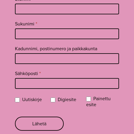
uutiskirje
footer FI
Sukunimi
*
Kadunnimi, postinumero ja paikkakunta
Sähköposti
*
Painettu
Uutiskirje
Digiesite
esite
Lähetä