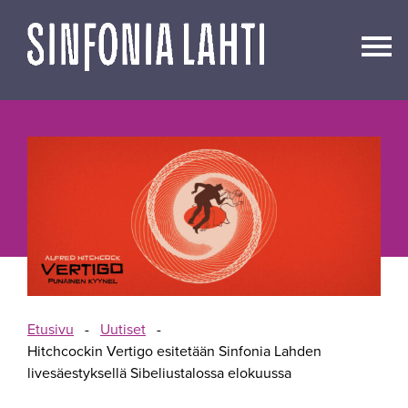
Siirry
sisältöön
Etusivu
-
Uutiset
-
Hitchcockin Vertigo esitetään Sinfonia Lahden
livesäestyksellä Sibeliustalossa elokuussa