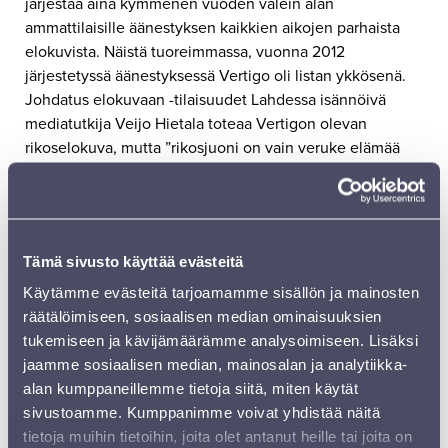
järjestää aina kymmenen vuoden välein alan
ammattilaisille äänestyksen kaikkien aikojen parhaista
elokuvista. Näistä tuoreimmassa, vuonna 2012
järjestetyssä äänestyksessä Vertigo oli listan ykkösenä.
Johdatus elokuvaan -tilaisuudet Lahdessa isännöivä
mediatutkija Veijo Hietala toteaa Vertigon olevan
rikoselokuva, mutta ”rikosjuoni on vain veruke elämää
suuremmalle, pakkomielteiselle ja traagiselle
rakkaustarinalle.” Samoin Hietala pitää Vertigoa
moniselitteisessä mystisyydessään myös Hitchcockin
taiteellisimpana elokuvana, joka jo pelkästään
Tämä sivusto käyttää evästeitä
visuaalisesti on upeaa katsottavaa. ”San Franciscon
maisemat hivelevät näköaistia, ja etenkin naistähti Kim
Käytämme evästeitä tarjoamamme sisällön ja mainosten
Novak hehkuu milloin värikylläisissä asuissa, milloin
räätälöimiseen, sosiaalisen median ominaisuuksien
eteerisenä, epätodellisena haavekuvana. Värimaailma ja
tukemiseen ja kävijämäärämme analysoimiseen. Lisäksi
muu visuaalinen ilmaisu vahvistavat koko tarinan outoa
jaamme sosiaalisen median, mainosalan ja analytiikka-
unenomaisuutta”, Hietala toteaa ja jatkaa: ”Sitä tukee
alan kumppaneillemme tietoja siitä, miten käytät
myös Hitchcockin hovisäveltäjän Bernard Herrmannin
sivustoamme. Kumppanimme voivat yhdistää näitä
musiikki, jota sanottu jopa hienoimmaksi elokuvaan
tietoja muihin tietoihin, joita olet antanut heille tai joita on