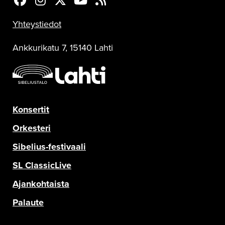
Sinfonia Lahti Facebookissa
Sinfonia Lahti Instagramissa
Sinfonia Lahti Twitterissä
Sinfonia Lahti YouTubessa
Sinfonia Lahti RSS-feed
Yhteystiedot
Ankkurikatu 7, 15140 Lahti
Konsertit
Orkesteri
Sibelius-festivaali
SL ClassicLive
Ajankohtaista
Palaute