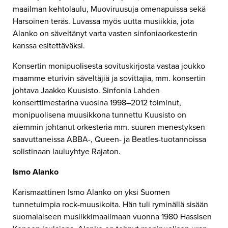
maailman kehtolaulu, Muoviruusuja omenapuissa sekä
Harsoinen teräs. Luvassa myös uutta musiikkia, jota
Alanko on säveltänyt varta vasten sinfoniaorkesterin
kanssa esitettäväksi.
Konsertin monipuolisesta sovituskirjosta vastaa joukko
maamme eturivin säveltäjiä ja sovittajia, mm. konsertin
johtava Jaakko Kuusisto. Sinfonia Lahden
konserttimestarina vuosina 1998–2012 toiminut,
monipuolisena muusikkona tunnettu Kuusisto on
aiemmin johtanut orkesteria mm. suuren menestyksen
saavuttaneissa ABBA-, Queen- ja Beatles-tuotannoissa
solistinaan lauluyhtye Rajaton.
Ismo Alanko
Karismaattinen Ismo Alanko on yksi Suomen
tunnetuimpia rock-muusikoita. Hän tuli ryminällä sisään
suomalaiseen musiikkimaailmaan vuonna 1980 Hassisen