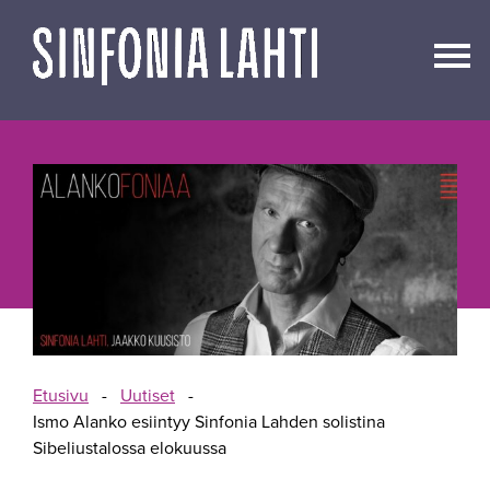
Siirry
sisältöön
Etusivu
-
Uutiset
-
Ismo Alanko esiintyy Sinfonia Lahden solistina
Sibeliustalossa elokuussa