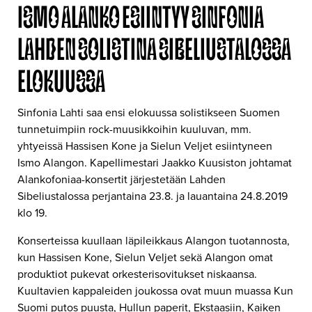
ISMO ALANKO ESIINTYY SINFONIA
LAHDEN SOLISTINA SIBELIUSTALOSSA
ELOKUUSSA
Sinfonia Lahti saa ensi elokuussa solistikseen Suomen
tunnetuimpiin rock-muusikkoihin kuuluvan, mm.
yhtyeissä Hassisen Kone ja Sielun Veljet esiintyneen
Ismo Alangon. Kapellimestari Jaakko Kuusiston johtamat
Alankofoniaa-konsertit järjestetään Lahden
Sibeliustalossa perjantaina 23.8. ja lauantaina 24.8.2019
klo 19.
Konserteissa kuullaan läpileikkaus Alangon tuotannosta,
kun Hassisen Kone, Sielun Veljet sekä Alangon omat
produktiot pukevat orkesterisovitukset niskaansa.
Kuultavien kappaleiden joukossa ovat muun muassa Kun
Suomi putos puusta, Hullun paperit, Ekstaasiin, Kaiken