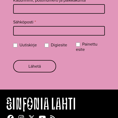
Kadunnimi, postinumero ja paikkakunta
Sähköposti
*
Painettu
Uutiskirje
Digiesite
esite
Lähetä