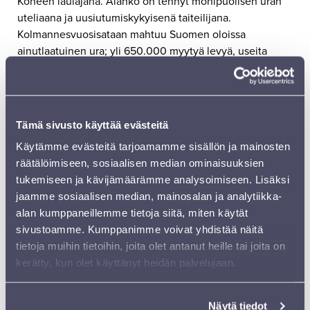
Koneen laulajana. Alanko on tehnyt monipuolisen uran
uteliaana ja uusiutumiskykyisenä taiteilijana.
Kolmannesvuosisataan mahtuu Suomen oloissa
ainutlaatuinen ura; yli 650.000 myytyä levyä, useita
Emma-patsaita ja loppuunmyytyjä kiertueita eri
vuosikymmenillä sekä eri kokoonpanoilla.
Hassisen Kone vaihtui pian Sielun Veljet -yhtyeeksi –
Tämä sivusto käyttää evästeitä
legendaariseksi kollektiivisen tekemisen ja hurmion
laboratorioksi, ja 1990-luvulle tultaessa Alanko siirtyi
Käytämme evästeitä tarjoamamme sisällön ja mainosten
menestyksekkäästi sooloartistiksi. Ismo Alanko Säätiö
räätälöimiseen, sosiaalisen median ominaisuuksien
venyi rock-kohkaamisesta hiljakseen etnosävyihin. Tätä
tukemiseen ja kävijämäärämme analysoimiseen. Lisäksi
seurannut Alangon ja lyömäsoittaja Teho Majamäen duo
jaamme sosiaalisen median, mainosalan ja analytiikka-
Ismo Alanko Teholla siirsi painopisteen jo reippaammin
alan kumppaneillemme tietoja siitä, miten käytät
etnomusiikin puolelle.
sivustoamme. Kumppanimme voivat yhdistää näitä
tietoja muihin tietoihin, joita olet antanut heille tai joita on
Lipunmyynti konsertteihin alkaa maanantaina 18.2.2019
kerätty, kun olet käyttänyt heidän palvelujaan.
Lippupisteen jakelu- ja myyntiverkostossa sekä
Sibeliustalon lipunmyynnissä.
Näytä tiedot