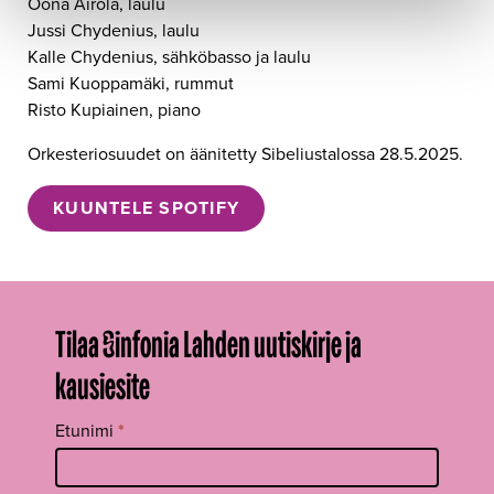
Oona Airola, laulu
Jussi Chydenius, laulu
Kalle Chydenius, sähköbasso ja laulu
Sami Kuoppamäki, rummut
Risto Kupiainen, piano
Orkesteriosuudet on äänitetty Sibeliustalossa 28.5.2025.
KUUNTELE SPOTIFY
Tilaa Sinfonia Lahden uutiskirje ja
kausiesite
Tilaa
Etunimi
*
uutiskirje
footer FI