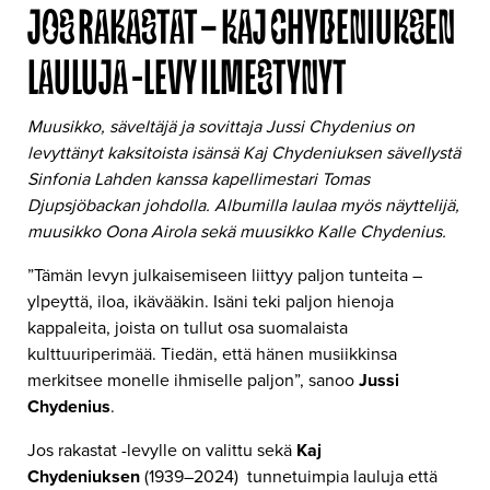
JOS RAKASTAT – KAJ CHYDENIUKSEN
LAULUJA -LEVY ILMESTYNYT
Muusikko, säveltäjä ja sovittaja Jussi Chydenius on
levyttänyt kaksitoista isänsä Kaj Chydeniuksen sävellystä
Sinfonia Lahden kanssa kapellimestari Tomas
Djupsjöbackan johdolla. Albumilla laulaa myös näyttelijä,
muusikko Oona Airola
sekä muusikko Kalle Chydenius.
”Tämän levyn julkaisemiseen liittyy paljon tunteita –
ylpeyttä, iloa, ikävääkin. Isäni teki paljon hienoja
kappaleita, joista on tullut osa suomalaista
kulttuuriperimää. Tiedän, että hänen musiikkinsa
merkitsee monelle ihmiselle paljon”, sanoo
Jussi
Chydenius
.
Jos rakastat -levylle on valittu sekä
Kaj
Chydeniuksen
(1939–2024) tunnetuimpia lauluja että