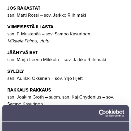
JOS RAKASTAT
san. Matti Rossi – sov. Jarkko Riihimäki
VIIMEISESTÄ ILLASTA
san. P. Mustapää – sov. Sampo Kasurinen
Mikaela Palmu, viulu
JÄÄHYVÄISET
san. Marja-Leena Mikkola – sov. Jarkko Riihimäki
SYLEILY
san. Aulikki Oksanen – sov. Yrjö Hjelt
RAKKAUS RAKKAUS
san. Joakim Groth – suom. san. Kaj Chydenius – sov.
Sampo Kasurinen
LAULU KUOLLEESTA RAKASTETUSTA
san. Marja-Leena Mikkola – sov. Jarkko Riihimäki
Outi Viitaniemi, alttohuilu