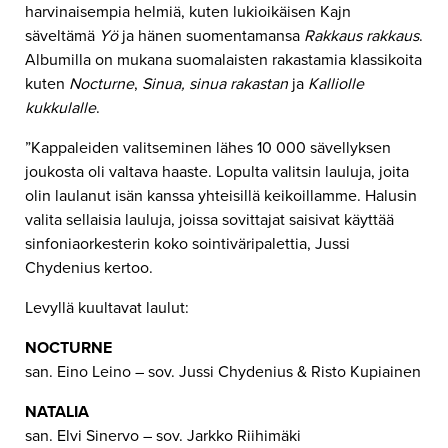
harvinaisempia helmiä, kuten lukioikäisen Kajn
säveltämä
Yö
ja hänen suomentamansa
Rakkaus rakkaus
.
Albumilla on mukana suomalaisten rakastamia klassikoita
kuten
Nocturne
,
Sinua, sinua rakastan
ja
Kalliolle
kukkulalle
.
”Kappaleiden valitseminen lähes 10 000 sävellyksen
joukosta oli valtava haaste. Lopulta valitsin lauluja, joita
olin laulanut isän kanssa yhteisillä keikoillamme. Halusin
valita sellaisia lauluja, joissa sovittajat saisivat käyttää
sinfoniaorkesterin koko sointiväripalettia, Jussi
Chydenius kertoo.
Levyllä kuultavat laulut:
NOCTURNE
san. Eino Leino – sov. Jussi Chydenius & Risto Kupiainen
NATALIA
san. Elvi Sinervo – sov. Jarkko Riihimäki