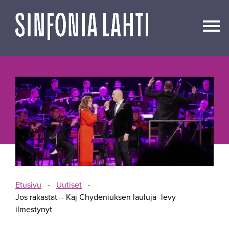
Siirry
sisältöön
Etusivu
-
Uutiset
-
Jos rakastat – Kaj Chydeniuksen lauluja -levy
ilmestynyt