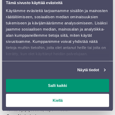
Tämä sivusto käyttää evästeitä
SINUA, SINUA RAKASTAN
Käytämme evästeitä tarjoamamme sisällön ja mainosten
san. Aulikki Oksanen – sov. Sampo Kasurinen
räätälöimiseen, sosiaalisen median ominaisuuksien
Reiko Mori, englannintorvi
tukemiseen ja kävijämäärämme analysoimiseen. Lisäksi
jaamme sosiaalisen median, mainosalan ja analytiikka-
HYVÄSTI
alan kumppaneillemme tietoja siitä, miten käytät
san. Aulikki Oksanen – sov. Yrjö Hjelt
sivustoamme. Kumppanimme voivat yhdistää näitä
YÖ
tietoja muihin tietoihin, joita olet antanut heille tai joita on
san. V. A. Koskenniemi – sov. Jussi Chydenius ja Risto
kerätty, kun olet käyttänyt heidän palvelujaan.
Kupiainen
Sanna Palas, sello
Näytä tiedot
KALLIOLLE KUKKULALLE
san. trad. – sov. Sampo Kasurinen
Salli kaikki
Kaikki sävellykset Kaj Chydenius.
Kiellä
Sinfonia Lahti
Tomas Djupsjöbacka, kapellimestari