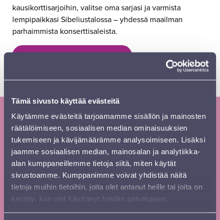
kausikorttisarjoihin, valitse oma sarjasi ja varmista
lempipaikkasi Sibeliustalossa – yhdessä maailman
parhaimmista konserttisaleista.
LUE KAUSIKORTTIESITE
TILAA KAUSIKORTTI
Tämä sivusto käyttää evästeitä
Käytämme evästeitä tarjoamamme sisällön ja mainosten
Tilaa Sinfonia Lahden uutiskirje ja
räätälöimiseen, sosiaalisen median ominaisuuksien
tukemiseen ja kävijämäärämme analysoimiseen. Lisäksi
kausiesite
jaamme sosiaalisen median, mainosalan ja analytiikka-
Tilaa
Etunimi
*
alan kumppaneillemme tietoja siitä, miten käytät
uutiskirje
sivustoamme. Kumppanimme voivat yhdistää näitä
footer FI
tietoja muihin tietoihin, joita olet antanut heille tai joita on
kerätty, kun olet käyttänyt heidän palvelujaan.
Sukunimi
*