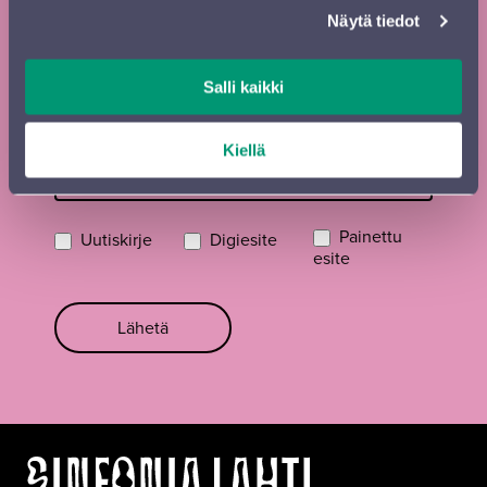
Näytä tiedot
Kadunnimi, postinumero ja paikkakunta
Salli kaikki
Sähköposti
*
Kiellä
Painettu
Uutiskirje
Digiesite
esite
Lähetä