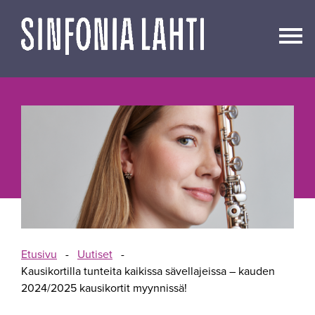
Siirry
sisältöön
Etusivu
-
Uutiset
-
Kausikortilla tunteita kaikissa sävellajeissa – kauden
2024/2025 kausikortit myynnissä!