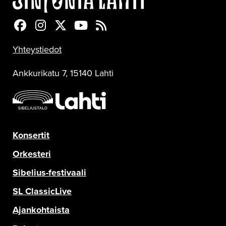
Sinfonia Lahti Facebookissa
Sinfonia Lahti Instagramissa
Sinfonia Lahti Twitterissä
Sinfonia Lahti YouTubessa
Sinfonia Lahti RSS-feed
Yhteystiedot
Ankkurikatu 7, 15140 Lahti
Konsertit
Orkesteri
Sibelius-festivaali
SL ClassicLive
Ajankohtaista