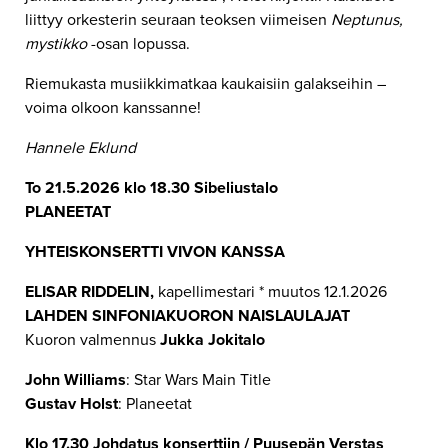
liittyy orkesterin seuraan teoksen viimeisen
Neptunus,
mystikko
-osan lopussa.
Riemukasta musiikkimatkaa kaukaisiin galakseihin –
voima olkoon kanssanne!
Hannele Eklund
To 21.5.2026 klo 18.30 Sibeliustalo
PLANEETAT
YHTEISKONSERTTI VIVON KANSSA
ELISAR RIDDELIN,
kapellimestari * muutos 12.1.2026
LAHDEN SINFONIAKUORON NAISLAULAJAT
Kuoron valmennus
Jukka Jokitalo
John Williams
: Star Wars Main Title
Gustav Holst
: Planeetat
Klo 17.30 Johdatus konserttiin / Puusepän Verstas