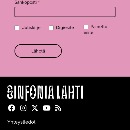
Sähköposti
*
Painettu
Uutiskirje
Digiesite
esite
Lähetä
Sinfonia Lahti Facebookissa
Sinfonia Lahti Instagramissa
Sinfonia Lahti Twitterissä
Sinfonia Lahti YouTubessa
Sinfonia Lahti RSS-feed
Yhteystiedot