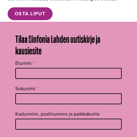
OSTA LIPUT
Tilaa Sinfonia Lahden uutiskirje ja
kausiesite
Tilaa
Etunimi
*
uutiskirje
footer FI
Sukunimi
*
Kadunnimi, postinumero ja paikkakunta