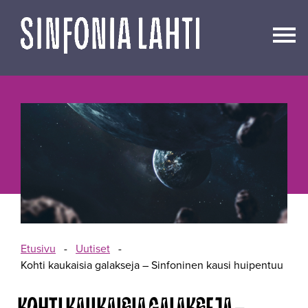
Siirry
sisältöön
Etusivu
-
Uutiset
-
Kohti kaukaisia galakseja – Sinfoninen kausi huipentuu