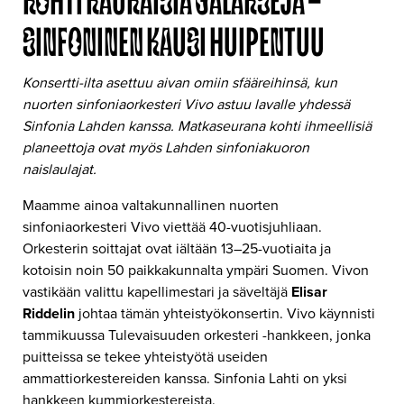
KOHTI KAUKAISIA GALAKSEJA –
SINFONINEN KAUSI HUIPENTUU
Konsertti-ilta asettuu aivan omiin sfääreihinsä, kun
nuorten sinfoniaorkesteri Vivo astuu lavalle yhdessä
Sinfonia Lahden kanssa. Matkaseurana kohti ihmeellisiä
planeettoja ovat myös Lahden sinfoniakuoron
naislaulajat.
Maamme ainoa valtakunnallinen nuorten
sinfoniaorkesteri Vivo viettää 40-vuotisjuhliaan.
Orkesterin soittajat ovat iältään 13–25-vuotiaita ja
kotoisin noin 50 paikkakunnalta ympäri Suomen. Vivon
vastikään valittu kapellimestari ja säveltäjä
Elisar
Riddelin
johtaa tämän yhteistyökonsertin. Vivo käynnisti
tammikuussa Tulevaisuuden orkesteri -hankkeen, jonka
puitteissa se tekee yhteistyötä useiden
ammattiorkestereiden kanssa. Sinfonia Lahti on yksi
hankkeen kummiorkestereista.