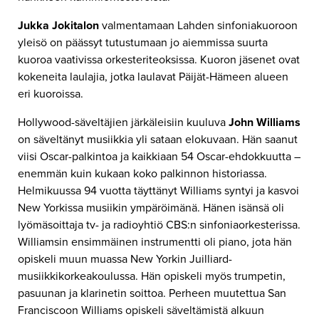
Jukka Jokitalon
valmentamaan Lahden sinfoniakuoroon
yleisö on päässyt tutustumaan jo aiemmissa suurta
kuoroa vaativissa orkesteriteoksissa. Kuoron jäsenet ovat
kokeneita laulajia, jotka laulavat Päijät-Hämeen alueen
eri kuoroissa.
Hollywood-säveltäjien järkäleisiin kuuluva
John Williams
on säveltänyt musiikkia yli sataan elokuvaan. Hän saanut
viisi Oscar-palkintoa ja kaikkiaan 54 Oscar-ehdokkuutta –
enemmän kuin kukaan koko palkinnon historiassa.
Helmikuussa 94 vuotta täyttänyt Williams syntyi ja kasvoi
New Yorkissa musiikin ympäröimänä. Hänen isänsä oli
lyömäsoittaja tv- ja radioyhtiö CBS:n sinfoniaorkesterissa.
Williamsin ensimmäinen instrumentti oli piano, jota hän
opiskeli muun muassa New Yorkin Juilliard-
musiikkikorkeakoulussa. Hän opiskeli myös trumpetin,
pasuunan ja klarinetin soittoa. Perheen muutettua San
Franciscoon Williams opiskeli säveltämistä alkuun