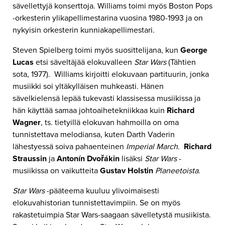
sävellettyjä konserttoja. Williams toimi myös Boston Pops
-orkesterin ylikapellimestarina vuosina 1980-1993 ja on
nykyisin orkesterin kunniakapellimestari.
Steven Spielberg toimi myös suosittelijana, kun
George
Lucas
etsi säveltäjää elokuvalleen
Star Wars
(Tähtien
sota, 1977). Williams kirjoitti elokuvaan partituurin, jonka
musiikki soi yltäkylläisen muhkeasti. Hänen
sävelkielensä lepää tukevasti klassisessa musiikissa ja
hän käyttää samaa johtoaihetekniikkaa kuin
Richard
Wagner
, ts. tietyillä elokuvan hahmoilla on oma
tunnistettava melodiansa, kuten Darth Vaderin
lähestyessä soiva pahaenteinen
Imperial March
.
Richard
Straussin
ja
Antonín Dvořákin
lisäksi
Star Wars
-
musiikissa on vaikutteita
Gustav Holstin
Planeetoista
.
Star Wars
-pääteema kuuluu ylivoimaisesti
elokuvahistorian tunnistettavimpiin. Se on myös
rakastetuimpia Star Wars-saagaan sävelletystä musiikista.