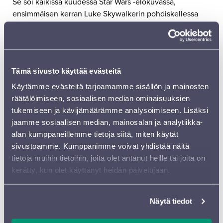
Se soi kaikissa kuudessa Star Wars -elokuvassa,
ensimmäisen kerran Luke Skywalkerin pohdiskellessa
tulevaisuuttaan ja katsellessaan kaksoisauringonlaskua
sarjan ensimmäisessä elokuvassa
.
Säveltäjä
Gustav Holst
(1874-1934) oli vaatimaton mies,
joka pikemminkin hyväksyi menestyksensä sen sijaan
Tämä sivusto käyttää evästeitä
että olisi pyrkinyt sitä kohti. Gustavus Theodore Von
Käytämme evästeitä tarjoamamme sisällön ja mainosten
Holst syntyi Englannin Cheltenhamissa sukuun, jossa oli
räätälöimiseen, sosiaalisen median ominaisuuksien
ammattimuusikoita useammassa sukupolvessa.
tukemiseen ja kävijämäärämme analysoimiseen. Lisäksi
Ruotsalaisen isän ja englantilaisen äidin pojalleen
jaamme sosiaalisen median, mainosalan ja analytiikka-
antama ylevä nimi kutistui pian käytännöllisempään
alan kumppaneillemme tietoja siitä, miten käytät
muotoon. Von-etuliitteen Gustav pudotti pois, ettei häntä
sivustoamme. Kumppanimme voivat yhdistää näitä
luultaisi saksalaiseksi.
tietoja muihin tietoihin, joita olet antanut heille tai joita on
kerätty, kun olet käyttänyt heidän palvelujaan.
Holst opiskeli Lontoon kuninkaallisessa
musiikkikorkeakoulussa, ja toimi valmistuttuaan
muutaman vuoden pasuunansoittajana ennen
Näytä tiedot
siirtymistään musiikinopettajaksi. Hänestä tuli St. Paulin
tyttökoulun musiikinopettaja vuonna 1905 ja Morley