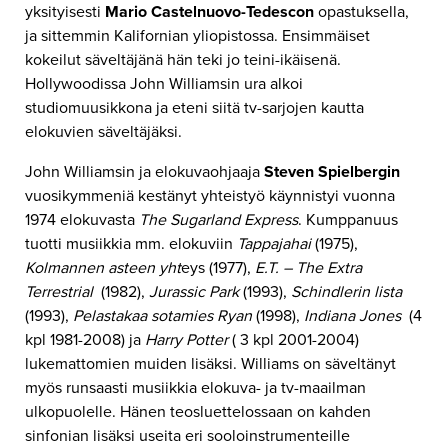
yksityisesti
Mario Castelnuovo-Tedescon
opastuksella,
ja sittemmin Kalifornian yliopistossa. Ensimmäiset
kokeilut säveltäjänä hän teki jo teini-ikäisenä.
Hollywoodissa John Williamsin ura alkoi
studiomuusikkona ja eteni siitä tv-sarjojen kautta
elokuvien säveltäjäksi.
John Williamsin ja elokuvaohjaaja
Steven Spielbergin
vuosikymmeniä kestänyt yhteistyö käynnistyi vuonna
1974 elokuvasta
The Sugarland Express
. Kumppanuus
tuotti musiikkia mm. elokuviin
Tappajahai
(1975),
Kolmannen asteen yht
eys (1977),
E.T. – The Extra
Terrestrial
(1982),
Jurassic Park
(1993),
Schindlerin lista
(1993),
Pelastakaa sotamies Ryan
(1998),
Indiana Jones
(4
kpl 1981-2008) ja
Harry Potter
( 3 kpl 2001-2004)
lukemattomien muiden lisäksi. Williams on säveltänyt
myös runsaasti musiikkia elokuva- ja tv-maailman
ulkopuolelle. Hänen teosluettelossaan on kahden
sinfonian lisäksi useita eri sooloinstrumenteille