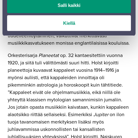
Collegen musiikinjohtaja vuonna 1907. Nämä
Salli kaikki
merkittävimmät opetusvirkansa hän piti elämänsä
loppuun asti. Holstin uraauurtavat menetelmät, joihin
Kiellä
kuului englantilaisen laulu- ja kuoroperinteen
uudelleenlöytäminen, vaikuttivat merkittävästi
musiikkikasvatukseen monissa englantilaisissa kouluissa.
Orkesterisarja
Planeetat
op. 32 kantaesitettiin vuonna
1920, ja siitä tuli välittömästi suuri hitti. Holst kirjoitti
planeettoja kuvaavat kappaleet vuosina 1914–1916 ja
myönsi auliisti, että kappaleiden innoittaja oli
pikemminkin astrologia ja horoskoopit kuin tähtitiede.
”Kappaleet eivät ole ohjelmamusiikkia, eikä niillä ole
yhteyttä klassisen mytologian samannimisiin jumaliin.
Jos jotain opasta musiikkiin kaivataan, kunkin kappaleen
alaotsikko riittää sellaiseksi. Esimerkiksi
Jupiter
on ilon
tuoja tavanomaisen merkityksen lisäksi myös
juhlavammissa uskonnollisten tai kansallisten
juhlallisuuksien yhteyksissä”, Holst kirjoitti. Naiskuoro