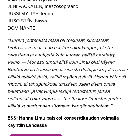
JENI PACKALEN, mezzosopraano
JUSSI MYLLYS, tenori
JUSO STÉN, basso
DOMINANTE
”Linnun johtamistavassa oli toisinaan suorastaan
brutaalia voimaa: hän paiskoi sointikimppuja kohti
orkesteria ja kuulijoita kuin vuoren päältä herätetty
velho. —
Monesti tuntui siltä kuin Lintu olisi käynyt
Beethovenin kanssa omaa sisäistä dialogiaan, joka sisälsi
välillä hyökkäyksiä, välillä myönnytyksiä. Hänen kätensä
(huom: ei tahtipuikkoa!) tanssivat usein aivan omaa
balettiaan, ja vahvimpia iskuja tehostettiin jalkaa
polkemalla niin vimmaisesti, että kapellimestari joutui
välillä kumartumaan sitomaan kengännauhojaan.”
ESS: Hannu Lintu paiskoi konserttikauden voimalla
käyntiin Lahdessa