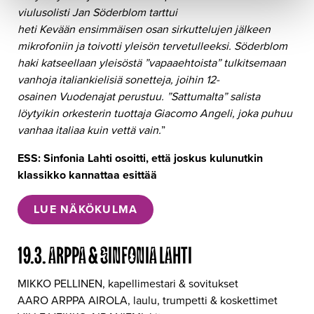
viulusolisti Jan Söderblom tarttui
heti Kevään ensimmäisen osan sirkuttelujen jälkeen
mikrofoniin ja toivotti yleisön tervetulleeksi. Söderblom
haki katseellaan yleisöstä ”vapaaehtoista” tulkitsemaan
vanhoja italiankielisiä sonetteja, joihin 12-
osainen Vuodenajat perustuu. ”Sattumalta” salista
löytyikin orkesterin tuottaja Giacomo Angeli, joka puhuu
vanhaa italiaa kuin vettä vain.
”
ESS: Sinfonia Lahti osoitti, että joskus kulunutkin
klassikko kannattaa esittää
LUE NÄKÖKULMA
19.3. ARPPA & SINFONIA LAHTI
MIKKO PELLINEN, kapellimestari & sovitukset
AARO ARPPA AIROLA, laulu, trumpetti & koskettimet