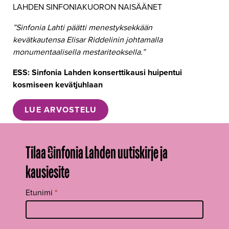
LAHDEN SINFONIAKUORON NAISÄÄNET
”Sinfonia Lahti päätti menestyksekkään
kevätkautensa Elisar Riddelinin johtamalla
monumentaalisella mestariteoksella.”
ESS: Sinfonia Lahden konserttikausi huipentui
kosmiseen kevätjuhlaan
LUE ARVOSTELU
Tilaa Sinfonia Lahden uutiskirje ja
kausiesite
Tilaa
Etunimi
*
uutiskirje
footer FI