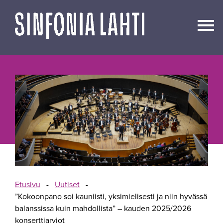
Siirry
sisältöön
Etusivu
-
Uutiset
-
”Kokoonpano soi kauniisti, yksimielisesti ja niin hyvässä
balanssissa kuin mahdollista” – kauden 2025/2026
konserttiarviot