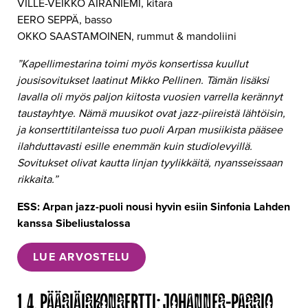
VILLE-VEIKKO AIRANIEMI, kitara
EERO SEPPÄ, basso
OKKO SAASTAMOINEN, rummut & mandoliini
”Kapellimestarina toimi myös konsertissa kuullut
jousisovitukset laatinut Mikko Pellinen. Tämän lisäksi
lavalla oli myös paljon kiitosta vuosien varrella kerännyt
taustayhtye. Nämä muusikot ovat jazz-piireistä lähtöisin,
ja konserttitilanteissa tuo puoli Arpan musiikista pääsee
ilahduttavasti esille enemmän kuin studiolevyillä.
Sovitukset olivat kautta linjan tyylikkäitä, nyansseissaan
rikkaita.”
ESS: Arpan jazz-puoli nousi hyvin esiin Sinfonia Lahden
kanssa Sibeliustalossa
LUE ARVOSTELU
1.4. PÄÄSIÄISKONSERTTI: JOHANNES-PASSIO