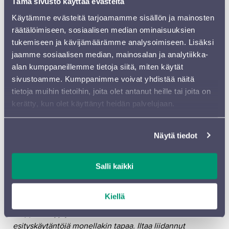
Tämä sivusto käyttää evästeitä
Käytämme evästeitä tarjoamamme sisällön ja mainosten
5.3. KONSERTTOJEN KOLOSSI
räätälöimiseen, sosiaalisen median ominaisuuksien
tukemiseen ja kävijämäärämme analysoimiseen. Lisäksi
”
Prokofjevin toinen pianokonsertto on teknisesti
jaamme sosiaalisen median, mainosalan ja analytiikka-
hirmuisen haastava klassikko, ja Melnikovin vaivaton
alan kumppaneillemme tietoja siitä, miten käytät
tulkinta osoitti, että häntä pidetään hyvästä syystä eräänä
sivustoamme. Kumppanimme voivat yhdistää näitä
aikamme suurista pianisteista.
”
tietoja muihin tietoihin, joita olet antanut heille tai joita on
ESS: Melnikovin pianismi oli huimaa kuultavaa
kerätty, kun olet käyttänyt heidän palvelujaan.
Lahdessa
Näytä tiedot
LUE ARVOSTELU
Salli kaikki
12.3. VILADI JA VILLI LUONTO
JAN SÖDERBLOM, kapellimestari & viulu
Kiellä
”
Loppuunmyyty konsertti rikkoi konventionaalisia
esityskäytäntöjä monellakin tapaa. Iltaa liidannut