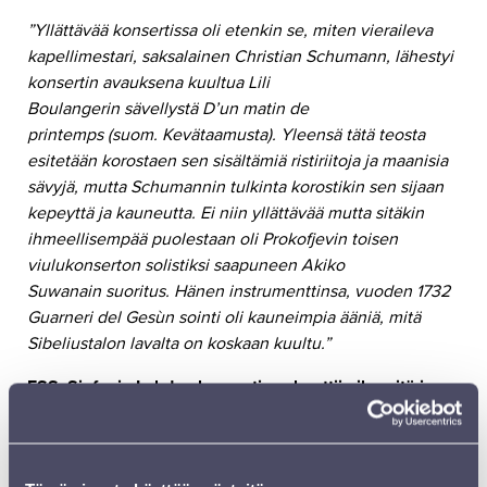
”Yllättävää konsertissa oli etenkin se, miten vieraileva
kapellimestari, saksalainen Christian Schumann, lähestyi
konsertin avauksena kuultua Lili
Boulangerin sävellystä D’un matin de
printemps (suom. Kevätaamusta). Yleensä tätä teosta
esitetään korostaen sen sisältämiä ristiriitoja ja maanisia
sävyjä, mutta Schumannin tulkinta korostikin sen sijaan
kepeyttä ja kauneutta.
Ei niin yllättävää mutta sitäkin
ihmeellisempää puolestaan oli Prokofjevin toisen
viulukonserton solistiksi saapuneen Akiko
Suwanain suoritus. Hänen instrumenttinsa, vuoden 1732
Guarneri del Gesùn sointi oli kauneimpia ääniä, mitä
Sibeliustalon lavalta on koskaan kuultu.”
ESS: Sinfonia Lahden konsertissa koettiin ihmeitä ja
yllätyksiä
LUE ARVOSTELU