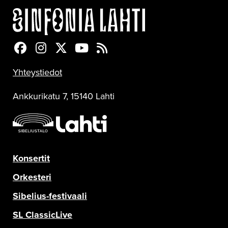
Sinfonia Lahti Facebookissa
Sinfonia Lahti Instagramissa
Sinfonia Lahti Twitterissä
Sinfonia Lahti YouTubessa
Sinfonia Lahti RSS-feed
Yhteystiedot
Ankkurikatu 7, 15140 Lahti
Konsertit
Orkesteri
Sibelius-festivaali
SL ClassicLive