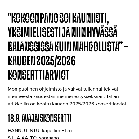
”KOKOONPANO SOI KAUNIISTI,
YKSIMIELISESTI JA NIIN HYVÄSSÄ
BALANSSISSA KUIN MAHDOLLISTA” –
KAUDEN 2025/2026
KONSERTTIARVIOT
Monipuolinen ohjelmisto ja vahvat tulkinnat tekivät
menneestä kaudestamme menestyksekkään. Tähän
artikkeliin on koottu kauden 2025/2026 konserttiarviot.
18.9. AVAJAISKONSERTTI
HANNU LINTU, kapellimestari
SILJA AALTO, sopraano