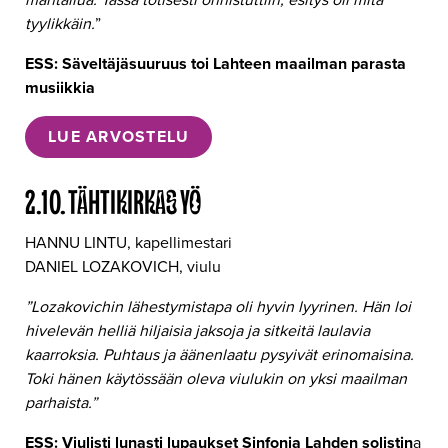
tyylikkäin.
”
ESS: Säveltäjäsuuruus toi Lahteen maailman parasta
musiikkia
LUE ARVOSTELU
2.10. TÄHTIKIRKAS YÖ
HANNU LINTU, kapellimestari
DANIEL LOZAKOVICH, viulu
”Lozakovichin lähestymistapa oli hyvin lyyrinen. Hän loi
hivelevän helliä hiljaisia jaksoja ja sitkeitä laulavia
kaarroksia. Puhtaus ja äänenlaatu pysyivät erinomaisina.
Toki hänen käytössään oleva viulukin on yksi maailman
parhaista.”
ESS: Viulisti lunasti lupaukset Sinfonia Lahden solistin
a