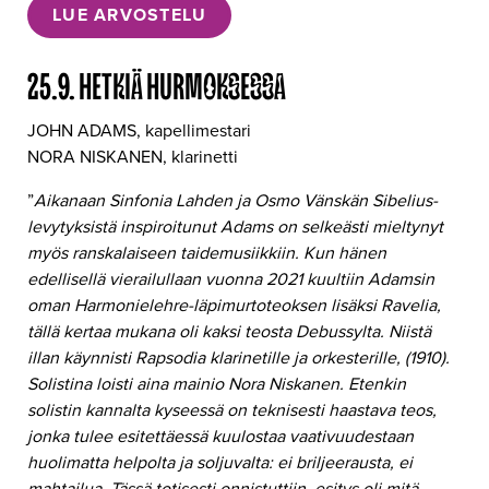
LUE ARVOSTELU
25.9. HETKIÄ HURMOKSESSA
JOHN ADAMS, kapellimestari
NORA NISKANEN, klarinetti
”
Aikanaan Sinfonia Lahden ja Osmo Vänskän Sibelius-
levytyksistä inspiroitunut Adams on selkeästi mieltynyt
myös ranskalaiseen taidemusiikkiin. Kun hänen
edellisellä vierailullaan vuonna 2021 kuultiin Adamsin
oman Harmonielehre-läpimurtoteoksen lisäksi Ravelia,
tällä kertaa mukana oli kaksi teosta Debussylta.
Niistä
illan käynnisti Rapsodia klarinetille ja orkesterille, (1910).
Solistina loisti aina mainio Nora Niskanen. Etenkin
solistin kannalta kyseessä on teknisesti haastava teos,
jonka tulee esitettäessä kuulostaa vaativuudestaan
huolimatta helpolta ja soljuvalta: ei briljeerausta, ei
mahtailua. Tässä totisesti onnistuttiin, esitys oli mitä