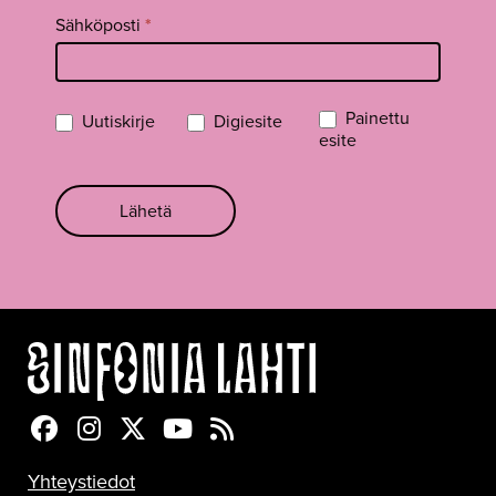
Sähköposti
*
Painettu
Uutiskirje
Digiesite
esite
Lähetä
Sinfonia Lahti Facebookissa
Sinfonia Lahti Instagramissa
Sinfonia Lahti Twitterissä
Sinfonia Lahti YouTubessa
Sinfonia Lahti RSS-feed
Yhteystiedot