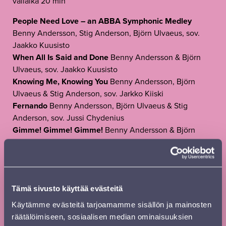
väliaika 20 min
People Need Love – an ABBA Symphonic Medley
Benny Andersson, Stig Anderson, Björn Ulvaeus, sov.
Jaakko Kuusisto
When All Is Said and Done
Benny Andersson & Björn
Ulvaeus, sov. Jaakko Kuusisto
Knowing Me, Knowing You
Benny Andersson, Björn
Ulvaeus & Stig Anderson, sov. Jarkko Kiiski
Fernando
Benny Andersson, Björn Ulvaeus & Stig
Anderson, sov. Jussi Chydenius
Gimme! Gimme! Gimme!
Benny Andersson & Björn
Ulvaeus, sov. Osmo Vänskä
Does Your Mother Know – The Winner Takes It All –
Thank You for the Music
Benny Andersson & Björn
Ulvaeus, sov. Jaakko Kuusisto
Tämä sivusto käyttää evästeitä
Konsertin kesto noin 2 h 15 min, sis. väliajan 20 min.
Käytämme evästeitä tarjoamamme sisällön ja mainosten
räätälöimiseen, sosiaalisen median ominaisuuksien
Liput: 46–38 € aik. / 41–32 € eläk. / 32–30 € lapsi,