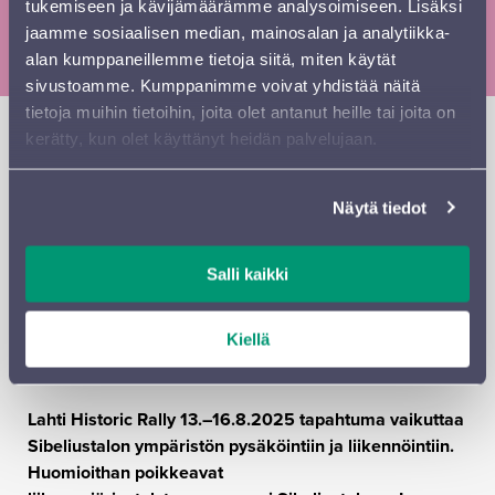
tukemiseen ja kävijämäärämme analysoimiseen. Lisäksi
opiskelija, työtön
jaamme sosiaalisen median, mainosalan ja analytiikka-
alan kumppaneillemme tietoja siitä, miten käytät
sivustoamme. Kumppanimme voivat yhdistää näitä
tietoja muihin tietoihin, joita olet antanut heille tai joita on
Mamma Mia! Nytkö mennään taas? Kyllä vain, vielä
kerätty, kun olet käyttänyt heidän palvelujaan.
kerran Sinfonia Lahti ja Rajaton tuovat
Abban
suosikkikappaleet elävänä Sibeliustaloon. Suomen
Näytä tiedot
suosituimman lauluyhtyeen Rajattoman sinfoninen
Abba-tribuutti on jo saavuttanut klassikon aseman.
Konsertissa kuullaan liuta Abban unohtumattomia
Salli kaikki
kappaleita, kuten
Knowing Me
,
Knowing You
,
Gimme!
Gimme! Gimme!
sekä tietenkin
Waterloo
, euroviisujen
Kiellä
voittobiisi, jolla ruotsalaisbändin maailmanvalloitus
vuonna 1974 alkoi.
Lahti Historic Rally 13.–16.8.2025 tapahtuma vaikuttaa
Sibeliustalon ympäristön pysäköintiin ja liikennöintiin.
Huomioithan poikkeavat