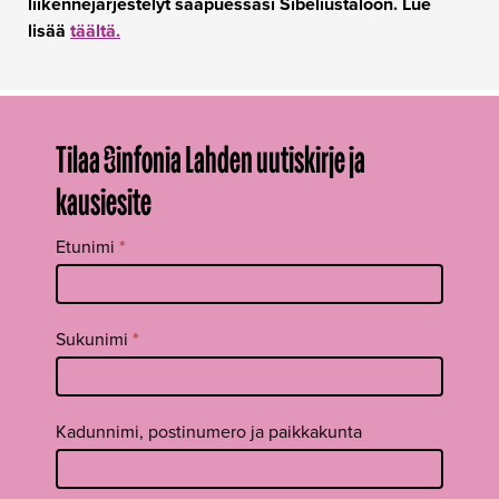
liikennejärjestelyt saapuessasi Sibeliustaloon. Lue
lisää
täältä.
Tilaa Sinfonia Lahden uutiskirje ja
kausiesite
Tilaa
Etunimi
*
uutiskirje
footer FI
Sukunimi
*
Kadunnimi, postinumero ja paikkakunta