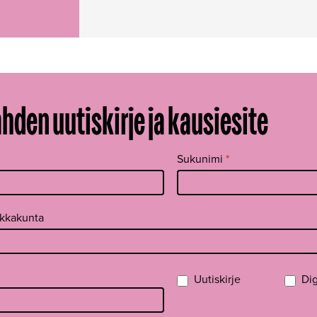
ahden uutiskirje ja kausiesite
Sukunimi
*
ikkakunta
Uutiskirje
Dig