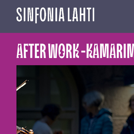
Siirry
sisältöön
AFTER WORK -KAMARIM