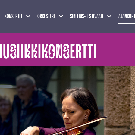
Näytä alasivut
Näytä alasivut
Näytä alasivu
KONSERTIT
ORKESTERI
SIBELIUS-FESTIVAALI
AJANKOHT
USIIKKIKONSERTTI