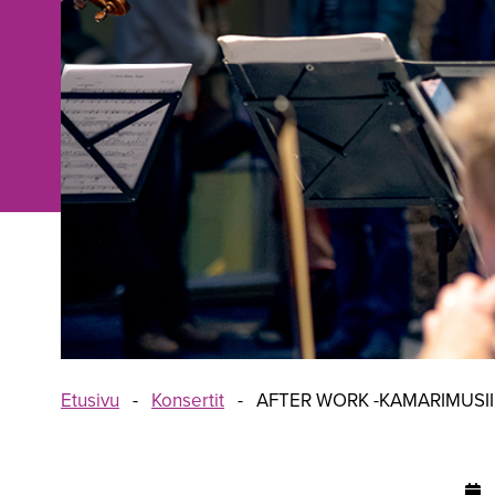
Etusivu
-
Konsertit
-
AFTER WORK -KAMARIMUSII