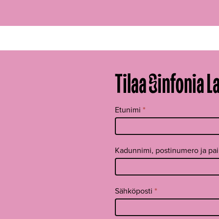
Tilaa Sinfonia L
Tilaa
Etunimi
*
uutiskirje
footer FI
Kadunnimi, postinumero ja pa
Sähköposti
*