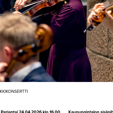
KKIKONSERTTI
Perjantai
24.04.2026 klo 16.00
Kaupungintalon sisäpi