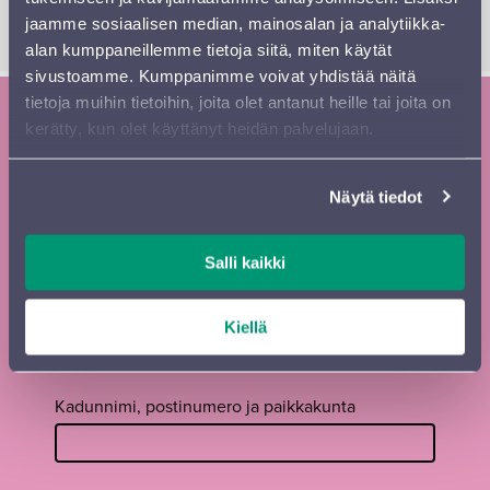
faneille.
jaamme sosiaalisen median, mainosalan ja analytiikka-
alan kumppaneillemme tietoja siitä, miten käytät
sivustoamme. Kumppanimme voivat yhdistää näitä
tietoja muihin tietoihin, joita olet antanut heille tai joita on
kerätty, kun olet käyttänyt heidän palvelujaan.
Tilaa Sinfonia Lahden uutiskirje ja
kausiesite
Näytä tiedot
Tilaa
Etunimi
*
uutiskirje
Salli kaikki
footer FI
Sukunimi
*
Kiellä
Kadunnimi, postinumero ja paikkakunta