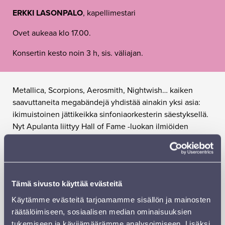
ERKKI LASONPALO
, kapellimestari
Ovet aukeaa klo 17.00.
Konsertin kesto noin 3 h, sis. väliajan.
Metallica, Scorpions, Aerosmith, Nightwish… kaiken
saavuttaneita megabändejä yhdistää ainakin yksi asia:
ikimuistoinen jättikeikka sinfoniaorkesterin säestyksellä.
Nyt Apulanta liittyy Hall of Fame -luokan ilmiöiden
seuraan Sinfonia Lahden kanssa.
Sinfonia Lahti ja Apulanta – kahden huippuyhtyeen
yhteiskonsertti oli vain ajan kysymys, ja nyt se vihdoin
tapahtuu! Yhteiskonsertissa kuullaan vuosikymmeniä
Tämä sivusto käyttää evästeitä
levyillä ja radiossa soineita hittejä uusina sovituksina
Käytämme evästeitä tarjoamamme sisällön ja mainosten
sinfoniaorkesterille. Luvassa on siis taatusti tuoreita,
räätälöimiseen, sosiaalisen median ominaisuuksien
ennenkokemattomia soundeja jopa vannoutuneimmille
tukemiseen ja kävijämäärämme analysoimiseen. Lisäksi