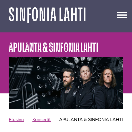
Siirry
sisältöön
APULANTA & SINFONIA LAHTI
Etusivu
-
Konsertit
-
APULANTA & SINFONIA LAHTI