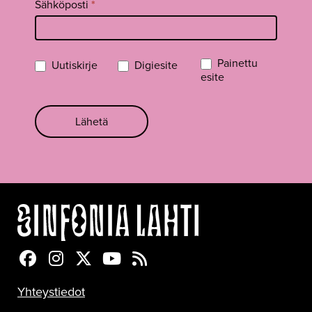
Sähköposti
*
Painettu
Uutiskirje
Digiesite
esite
Lähetä
Sinfonia Lahti Facebookissa
Sinfonia Lahti Instagramissa
Sinfonia Lahti Twitterissä
Sinfonia Lahti YouTubessa
Sinfonia Lahti RSS-feed
Yhteystiedot