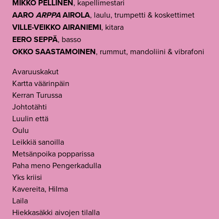
MIKKO PELLINEN
, kapellimestari
AARO
ARPPA
AIROLA
, laulu, trumpetti & koskettimet
VILLE-VEIKKO AIRANIEMI
, kitara
EERO SEPPÄ
, basso
OKKO SAASTAMOINEN
, rummut, mandoliini & vibrafoni
Avaruuskakut
Kartta väärinpäin
Kerran Turussa
Johtotähti
Luulin että
Oulu
Leikkiä sanoilla
Metsänpoika popparissa
Paha meno Pengerkadulla
Yks kriisi
Kavereita, Hilma
Laila
Hiekkasäkki aivojen tilalla