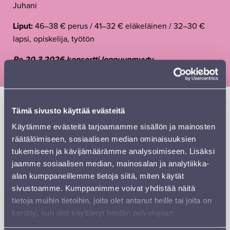
Juhani
Liput:
46–38 € perus / 41–32 € eläkeläinen / 32–30 €
lapsi, opiskelija, työtön
Pe 20.3.2026 konsertti loppuunmyyty.
Aaro Airola eli Arppa on valloittanut Suomen viralliset
Tämä sivusto käyttää evästeitä
listat ja fanien sydämet omaperäisellä soundillaan.
Käytämme evästeitä tarjoamamme sisällön ja mainosten
Energisistä, improvisaatioon nojaavista keikoistaan
räätälöimiseen, sosiaalisen median ominaisuuksien
tunnetun Arpan tarinalliset laulut kuljettavat halki eletyn
tukemiseen ja kävijämäärämme analysoimiseen. Lisäksi
elämän ja menneiden maailmojen tavalla, jota on vaikea
jaamme sosiaalisen median, mainosalan ja analytiikka-
sulloa vanhojen genrejen raameihin; iskelmää, jazzia,
alan kumppaneillemme tietoja siitä, miten käytät
folkia ja rockia yhdistelevät kappaleet ovat velkaa vain
sivustoamme. Kumppanimme voivat yhdistää näitä
Arpalle itselleen.
tietoja muihin tietoihin, joita olet antanut heille tai joita on
Elokuussa 2020 omakustanteisen Laavalamppuja-
kerätty, kun olet käyttänyt heidän palvelujaan.
debyyttinsä julkaissut Arppa on vakiinnuttanut paikkansa