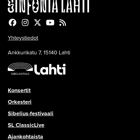
Sinfonia Lahti Facebookissa
Sinfonia Lahti Instagramissa
Sinfonia Lahti Twitterissä
Sinfonia Lahti YouTubessa
Sinfonia Lahti RSS-feed
Yhteystiedot
Ankkurikatu 7, 15140 Lahti
Konsertit
Orkesteri
Sibelius-festivaali
SL ClassicLive
Ajankohtaista