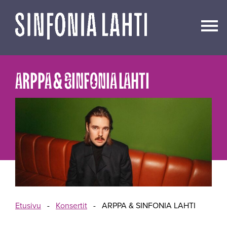
Siirry
sisältöön
ARPPA & SINFONIA LAHTI
Etusivu
-
Konsertit
-
ARPPA & SINFONIA LAHTI