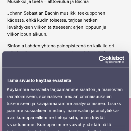
Musiikkia ja teetä – alttoviulua ja Bachia
Johann Sebastian Bachin musiikki teekupponen
kädessä, ehkä kudin toisessa, tarjoaa hetken
levähdyksen viikon taitteeseen: arjen loppuun ja
viikonlopun alkuun.
Sinfonia Lahden yhtenä painopisteenä on kaikille eri
ikäryhmille suunnattu monipuolinen yleisötyö. Osa tätä
toimintaa on pienryhmiemme konsertit. Toukokuun
aikana pienryhmämme jalkautuvat maakuntakiertueelle
palvelutaloihin sekä eri puolille Lahtea. Tämäkin konsertti
on osa Bongaa oma lähikonserttisi -konserttien sarjaa.
Tämä sivusto käyttää evästeitä
Käytämme evästeitä tarjoamamme sisällön ja mainosten
räätälöimiseen, sosiaalisen median ominaisuuksien
tukemiseen ja kävijämäärämme analysoimiseen. Lisäksi
jaamme sosiaalisen median, mainosalan ja analytiikka-
Tilaa Sinfonia Lahden uutiskirje ja
alan kumppaneillemme tietoja siitä, miten käytät
kausiesite
sivustoamme. Kumppanimme voivat yhdistää näitä