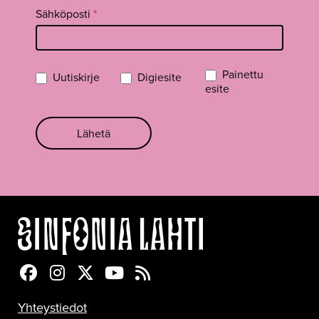
Sähköposti
*
Painettu
Uutiskirje
Digiesite
esite
Lähetä
Sinfonia Lahti Facebookissa
Sinfonia Lahti Instagramissa
Sinfonia Lahti Twitterissä
Sinfonia Lahti YouTubessa
Sinfonia Lahti RSS-feed
Yhteystiedot