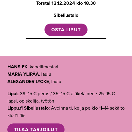
Torstai
12.12.2024 klo 18.30
Sibeliustalo
OSTA LIPUT
HANS EK,
kapellimestari
MARIA YLIP
ÄÄ
, laulu
ALEXANDER LYCKE
, laulu
Liput
: 39–15 € perus / 35–15 € eläkeläinen / 25–15 €
lapsi, opiskelija, työtön
Lippu.fi Sibeliustalo:
Avoinna ti, ke ja pe klo 11–14 sekä to
klo 11–19.
TILAA TARJOILUT