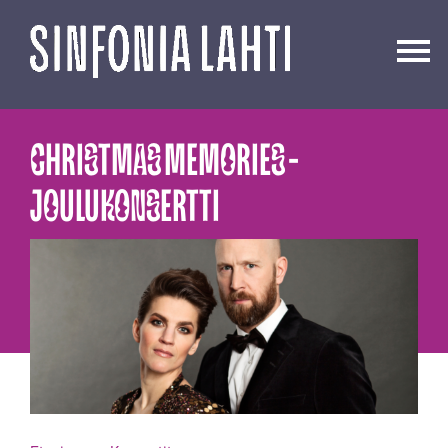
Siirry
sisältöön
CHRISTMAS MEMORIES -
JOULUKONSERTTI