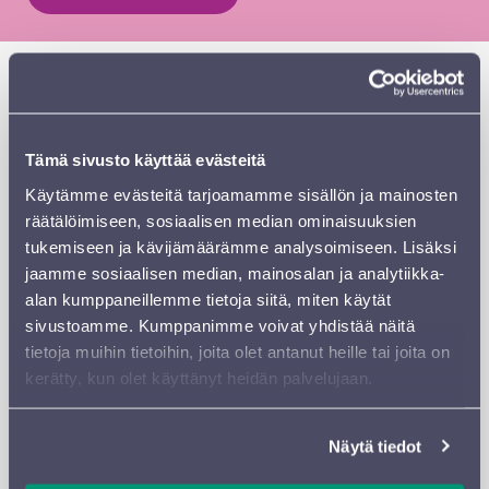
Miltä tuntuu muistojen joulu? Joulukirkon virsiltä ja
riemukkailta ralleilta. Mustavalkokuvilta ja joulukuusen
tuoksulta. Ikuiselta rauhalta ja lähimmäisen rakkaudelta,
toivolta ja valolta, tuoreilta pipareilta ja höyryäviltä
Tämä sivusto käyttää evästeitä
padoilta. Muistiin painuneilta laulun sanoilta, joiden
Käytämme evästeitä tarjoamamme sisällön ja mainosten
merkitystä ei vielä lapsena osannut ymmärtää.
räätälöimiseen, sosiaalisen median ominaisuuksien
tukemiseen ja kävijämäärämme analysoimiseen. Lisäksi
Sinfonia Lahden joulukonsertti vie matkalle
jaamme sosiaalisen median, mainosalan ja analytiikka-
menneisyyden jouluihin. Joskus lähemmäksi, joskus
alan kumppaneillemme tietoja siitä, miten käytät
kauemmaksi muistikuviin, joiden alati muuttuvaa pintaa
sivustoamme. Kumppanimme voivat yhdistää näitä
värittää nostalgiset sävelmät vuosien ja vuosikymmenten
tietoja muihin tietoihin, joita olet antanut heille tai joita on
takaa. Venla-palkittu laulaja-näyttelijä Maria Ylipää ja
kerätty, kun olet käyttänyt heidän palvelujaan.
ruotsalainen musikaalitähti Alexander Lycke esittävät
joulun ikimuistoisimpia lauluja ja tuoreimpia tuttavuuksia
aina klassikoista amerikkalaisen jazzin tunnelmallisimpiin
Näytä tiedot
helmiin.