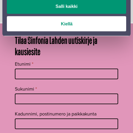
Salli kaikki
LUE KÄSIOHJELMA
Kiellä
Tilaa Sinfonia Lahden uutiskirje ja
kausiesite
Tilaa
Etunimi
*
uutiskirje
footer FI
Sukunimi
*
Kadunnimi, postinumero ja paikkakunta