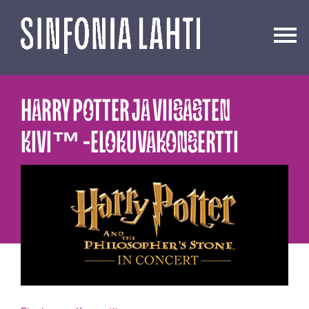
Siirry
sisältöön
HARRY POTTER JA VIISASTEN
KIVI™ -ELOKUVAKONSERTTI