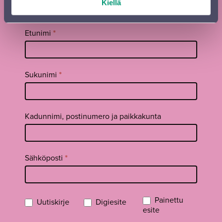
Kiellä
kausiesite
Tilaa
Etunimi
*
uutiskirje
footer FI
Sukunimi
*
Kadunnimi, postinumero ja paikkakunta
Sähköposti
*
Painettu
Uutiskirje
Digiesite
esite