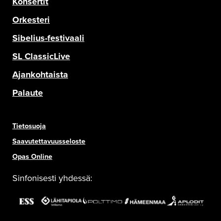
Konsertit
Orkesteri
Sibelius-festivaali
SL ClassicLive
Ajankohtaista
Palaute
Tietosuoja
Saavutettavuusseloste
Opas Online
Sinfonisesti yhdessä: