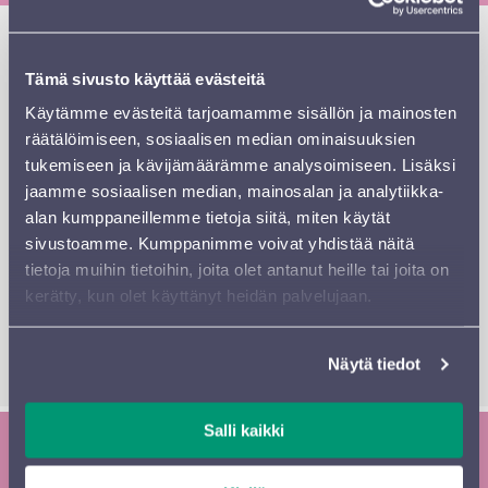
Vuosia sitten
Harry Potter ja Viisasten kivi™
-elokuva
lumosi katsojat — nyt elokuva palaa valkokankaalle
Tämä sivusto käyttää evästeitä
kapellimestari
Benjamin Popen
johtaman
Sinfonia
Käytämme evästeitä tarjoamamme sisällön ja mainosten
Lahden
esittämän elävän musiikin kera. Koe elokuvan
räätälöimiseen, sosiaalisen median ominaisuuksien
unohtumattomat hetket Sibeliustalon isolta
tukemiseen ja kävijämäärämme analysoimiseen. Lisäksi
valkokankaalta John Williamsin ikonisen musiikin
jaamme sosiaalisen median, mainosalan ja analytiikka-
siivittämänä.
alan kumppaneillemme tietoja siitä, miten käytät
sivustoamme. Kumppanimme voivat yhdistää näitä
All characters and elements © & ™ Warner Bros.
tietoja muihin tietoihin, joita olet antanut heille tai joita on
Entertainment Inc. Publishing Rights © JKR.
kerätty, kun olet käyttänyt heidän palvelujaan.
Näytä tiedot
Salli kaikki
Tilaa Sinfonia Lahden uutiskirje ja