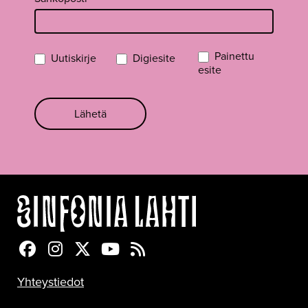
Painettu
Uutiskirje
Digiesite
esite
Lähetä
Sinfonia Lahti Facebookissa
Sinfonia Lahti Instagramissa
Sinfonia Lahti Twitterissä
Sinfonia Lahti YouTubessa
Sinfonia Lahti RSS-feed
Yhteystiedot