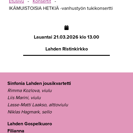
Etusivu
-
Konsertit
-
IKÄMUISTOISIA HETKIÄ -vanhustyön tukikonsertti
Lauantai
21.03.2026 klo 13.00
Lahden Ristinkirkko
Sinfonia Lahden jousikvartetti
Rimma Kozlova, viulu
Liis Marini, viulu
Lasse-Matti Laakso, alttoviulu
Niklas Hagmark, sello
Lahden Gospelkuoro
Filianna