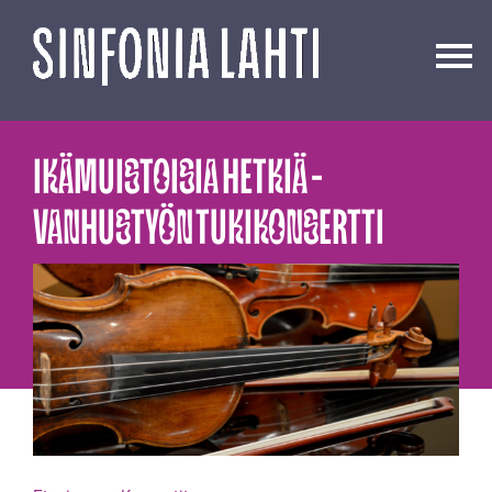
Siirry
sisältöön
IKÄMUISTOISIA HETKIÄ -
VANHUSTYÖN TUKIKONSERTTI