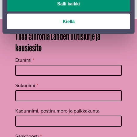
Seurakunnat ja Sinfonia Lahti
Salli kaikki
Kiellä
Tilaa Sinfonia Lahden uutiskirje ja
kausiesite
Tilaa
Etunimi
*
uutiskirje
footer FI
Sukunimi
*
Kadunnimi, postinumero ja paikkakunta
Sähköposti
*