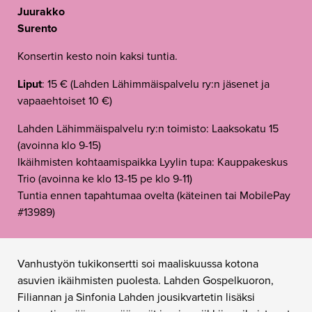
Juurakko
Surento
Konsertin kesto noin kaksi tuntia.
Liput
: 15 € (Lahden Lähimmäispalvelu ry:n jäsenet ja
vapaaehtoiset 10 €)
Lahden Lähimmäispalvelu ry:n toimisto: Laaksokatu 15
(avoinna klo 9-15)
Ikäihmisten kohtaamispaikka Lyylin tupa: Kauppakeskus
Trio (avoinna ke klo 13-15 pe klo 9-11)
Tuntia ennen tapahtumaa ovelta (käteinen tai MobilePay
#13989)
Vanhustyön tukikonsertti soi maaliskuussa kotona
asuvien ikäihmisten puolesta. Lahden Gospelkuoron,
Filiannan ja Sinfonia Lahden jousikvartetin lisäksi