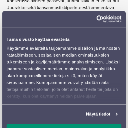
konsertissa ääneen pääsevät juurimusiikkiin erikoistunut
Juurakko sekä kansanmusiikkiperinteestä ammentava
Surento.
Tapahtumassa on mahdollisuus tutustua yhdistyksen
toimintamuotoihin ja jutella työntekijöiden kanssa.
Tämä sivusto käyttää evästeitä
Konsertin tuotto käytetään Lahden Lähimmäispalvelu
Käytämme evästeitä tarjoamamme sisällön ja mainosten
ry:n toimintaan.
räätälöimiseen, sosiaalisen median ominaisuuksien
Lahden Lähimmäispalvelu ry on vuonna 1987 perustettu
tukemiseen ja kävijämäärämme analysoimiseen. Lisäksi
yleishyödyllinen yhdistys, joka edistää Lahden ja Päijät-
jaamme sosiaalisen median, mainosalan ja analytiikka-
Hämeen alueella asuvien vanhusten hyvinvointia ja
alan kumppaneillemme tietoja siitä, miten käytät
kotona asumista. Yhdistyksen toiminta sisältää
sivustoamme. Kumppanimme voivat yhdistää näitä
ikääntyneille suunnattua kotipalvelua, vapaa-ajan- ja
tietoja muihin tietoihin, joita olet antanut heille tai joita on
vapaaehtoistoimintaa sekä etsivää ja liikkuvaa
kerätty, kun olet käyttänyt heidän palvelujaan.
vanhustyötä. Lisäksi yhdistys kehittää alueellista
vapaaehtoistoimintaa.
Näytä tiedot
Yhteistyössä Lahden Lähimmäispalvelu ry, Lahden