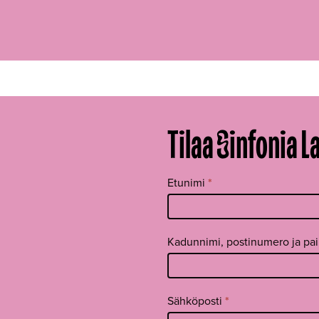
Tilaa Sinfonia L
Tilaa
Etunimi
*
uutiskirje
footer FI
Kadunnimi, postinumero ja pa
Sähköposti
*