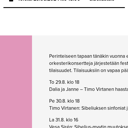
Perinteiseen tapaan tänäkin vuonna e
orkesterikonsertteja järjestetään fest
tilaisuudet. Tilaisuuksiin on vapaa pää
To 29.8. klo 18
Dalia ja Janne – Timo Virtanen haast
Pe 30.8. klo 18
Timo Virtanen: Sibeliuksen sinfoniat 
La 31.8. klo 16
Vesa Sirén: Sibelius-myytin muutokse