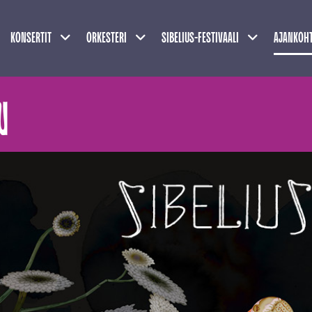
Näytä alasivut
Näytä alasivut
Näytä alasivu
KONSERTIT
ORKESTERI
SIBELIUS-FESTIVAALI
AJANKOHT
N