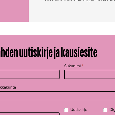
ahden uutiskirje ja kausiesite
Sukunimi
*
ikkakunta
Uutiskirje
Dig