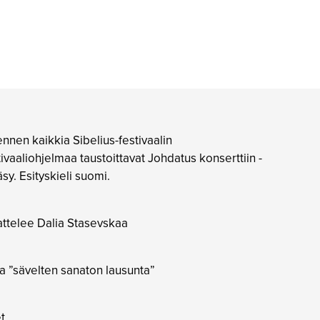
nnen kaikkia Sibelius-festivaalin
ivaaliohjelmaa taustoittavat Johdatus konserttiin -
sy. Esityskieli suomi.
attelee Dalia Stasevskaa
ja ”sävelten sanaton lausunta”
t