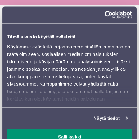
Sibeliustalon 25-vuotissyntymäpäivänä Metsähallissa
avautuu talon historiasta kertova näyttely. Ovet ovat
avoinna kello 10-15.
Tämä sivusto käyttää evästeitä
Sibeliustalon toimitusjohtaja Kimmo Kivisilta ja Sinfonia
Käytämme evästeitä tarjoamamme sisällön ja mainosten
Lahden intendentti Maija Kylkilahti avaavat näyttelyn
räätälöimiseen, sosiaalisen median ominaisuuksien
kello 10.30, jonka jälkeen orkesterin jousikvintetti soittaa
tukemiseen ja kävijämäärämme analysoimiseen. Lisäksi
musiikkitervehdyksen.
jaamme sosiaalisen median, mainosalan ja analytiikka-
alan kumppaneillemme tietoja siitä, miten käytät
Ilmainen näyttely on avoinna yleisölle talon
sivustoamme. Kumppanimme voivat yhdistää näitä
aukioloaikoina koko kevätkauden ajan.
tietoja muihin tietoihin, joita olet antanut heille tai joita on
Talon lipunmyyntipisteet palvelevat avajaispäivänä.
kerätty, kun olet käyttänyt heidän palvelujaan.
Lisäksi Sibeliustalossa voi osallistua talokierrokselle kello
12, 13 & 14 ja herkutella Compass Groupin juhlabrunssilla
Näytä tiedot
Ravintola Lastussa kello 11 ja 13. Tuohi-tiski palvelee kello
10-15.
Salli kaikki