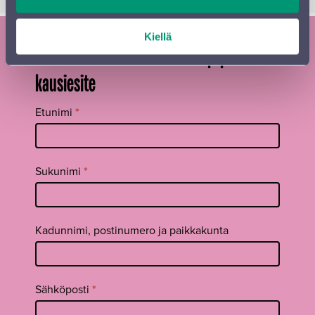
Kiellä
Tilaa Sinfonia Lahden uutiskirje ja
kausiesite
Tilaa
Etunimi
*
uutiskirje
footer FI
Sukunimi
*
Kadunnimi, postinumero ja paikkakunta
Sähköposti
*