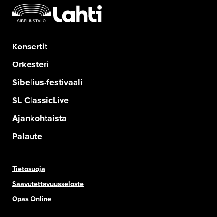
Konsertit
Orkesteri
Sibelius-festivaali
SL ClassicLive
Ajankohtaista
Palaute
Tietosuoja
Saavutettavuusseloste
Opas Online