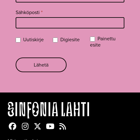
Sähköposti
*
Painettu
Uutiskirje
Digiesite
esite
Lähetä
Sinfonia Lahti Facebookissa
Sinfonia Lahti Instagramissa
Sinfonia Lahti Twitterissä
Sinfonia Lahti YouTubessa
Sinfonia Lahti RSS-feed