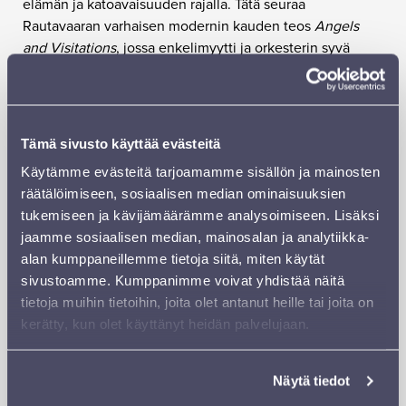
elämän ja katoavaisuuden rajalla. Tätä seuraa
Rautavaaran varhaisen modernin kauden teos
Angels
and Visitations
, jossa enkelimyytti ja orkesterin syvä
sointivärien kirjo kietoutuvat hypnoottiseksi näyksi. Illan
pääteos on Sibeliuksen
Sinfonia nro 2
, yksi suomalaisen
sinfoniakirjallisuuden kulmakivistä. Se rakentaa matkansa
epävarmasta etsinnästä kirkastuvaan finaaliin, jonka
Tämä sivusto käyttää evästeitä
nousu kohti valoa kuuluu orkesterimusiikin kauneimpiin.
Käytämme evästeitä tarjoamamme sisällön ja mainosten
Konsertin kruunaa juhlava
Finlandia
, teos, joka on kuin
räätälöimiseen, sosiaalisen median ominaisuuksien
kansallinen sydämenlyönti.
tukemiseen ja kävijämäärämme analysoimiseen. Lisäksi
Illan ohjelma vie kuulijansa tunteiden harmonian läpi:
jaamme sosiaalisen median, mainosalan ja analytiikka-
alun herkkyys ja symbolistinen hämärä johdattavat
alan kumppaneillemme tietoja siitä, miten käytät
kuulijan kohti Rautavaaran mystisiä, ajan rajoja hipovia
sivustoamme. Kumppanimme voivat yhdistää näitä
sävyjä. Toisen sinfonian voima kasvaa orgaanisesti,
tietoja muihin tietoihin, joita olet antanut heille tai joita on
hengittää vapaasti ja puhkeaa lopulta valoon, joka
kerätty, kun olet käyttänyt heidän palvelujaan.
ympäröi koko konserttisalin. Finlandia päättää illan
ylevään, koskettavaan sointiin, kuin yhteiseen nousuun
Näytä tiedot
kohti jotakin suurempaa ja toiveikkaampaa.