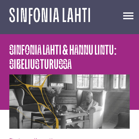
Siirry
sisältöön
SINFONIA LAHTI & HANNU LINTU:
SIBELIUS TURUSSA