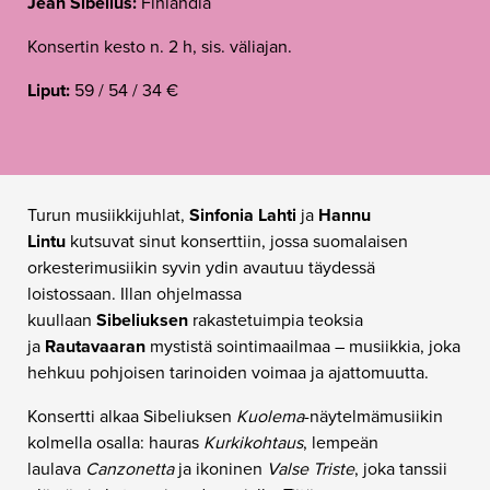
Jean Sibelius:
Finlandia
Konsertin kesto n. 2 h, sis. väliajan.
Liput:
59 / 54 / 34 €
Turun musiikkijuhlat,
Sinfonia Lahti
ja
Hannu
Lintu
kutsuvat sinut konserttiin, jossa suomalaisen
orkesterimusiikin syvin ydin avautuu täydessä
loistossaan. Illan ohjelmassa
kuullaan
Sibeliuksen
rakastetuimpia teoksia
ja
Rautavaaran
mystistä sointimaailmaa – musiikkia, joka
hehkuu pohjoisen tarinoiden voimaa ja ajattomuutta.
Konsertti alkaa Sibeliuksen
Kuolema
-näytelmämusiikin
kolmella osalla: hauras
Kurkikohtaus
, lempeän
laulava
Canzonetta
ja ikoninen
Valse Triste
, joka tanssii