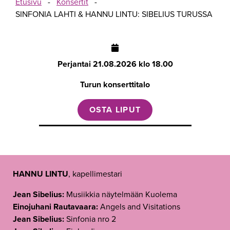
Etusivu
-
Konsertit
-
SINFONIA LAHTI & HANNU LINTU: SIBELIUS TURUSSA
Perjantai
21.08.2026 klo 18.00
Turun konserttitalo
OSTA LIPUT
HANNU LINTU
, kapellimestari
Jean Sibelius:
Musiikkia näytelmään Kuolema
Einojuhani Rautavaara:
Angels and Visitations
Jean Sibelius:
Sinfonia nro 2