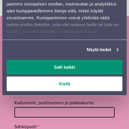
jaamme sosiaalisen median, mainosalan ja analytiikka-
alan kumppaneillemme tietoja siitä, miten käytät
sivustoamme. Kumppanimme voivat yhdistää näitä
tietoja muihin tietoihin, joita olet antanut heille tai joita on
Tilaa Sinfonia Lahden uutiskirje ja
kerätty, kun olet käyttänyt heidän palvelujaan.
kausiesite
Näytä tiedot
Tilaa
Etunimi
*
uutiskirje
Salli kaikki
footer FI
Sukunimi
*
Kiellä
Kadunnimi, postinumero ja paikkakunta
Sähköposti
*