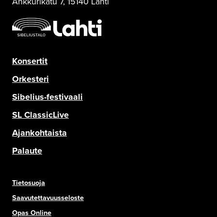
Ankkurikatu 7, 15140 Lahti
Konsertit
Orkesteri
Sibelius-festivaali
SL ClassicLive
Ajankohtaista
Palaute
Tietosuoja
Saavutettavuusseloste
Opas Online