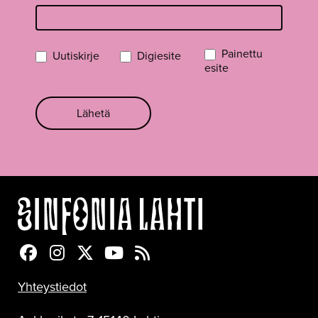
Painettu
Uutiskirje
Digiesite
esite
Lähetä
Sinfonia Lahti Facebookissa
Sinfonia Lahti Instagramissa
Sinfonia Lahti Twitterissä
Sinfonia Lahti YouTubessa
Sinfonia Lahti RSS-feed
Yhteystiedot