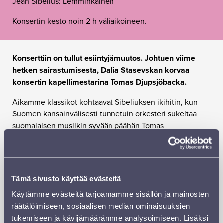
Jean Sibelius: Lemminkäinen
Konsertin kesto noin 2 h väliaikoineen.
Konserttiin on tullut esiintyjämuutos. Johtuen viime
hetken sairastumisesta, Dalia Stasevskan korvaa
konsertin kapellimestarina Tomas Djupsjöbacka.
Aikamme klassikot kohtaavat Sibeliuksen ikihitin, kun
Suomen kansainvälisesti tunnetuin orkesteri sukeltaa
suomalaisen musiikin syvään päähän Tomas
Djupsjöbackan johdolla. Kaija Saariahon Ciel d’Hiver
maalaa pakkasen puremaa taivasta kirkkaalla hohteella,
ja nykyhetken valovoimaisin fagottisolisti Bram van
Sambeek loistaa Jaakko Kuusiston konserton
Tämä sivusto käyttää evästeitä
päätähtenä. Nuori Jean Sibelius rakensi hurmurisankari
Käytämme evästeitä tarjoamamme sisällön ja mainosten
Lemminkäisestä tarinallisen orkesterisarjan, jonka
räätälöimiseen, sosiaalisen median ominaisuuksien
tulkinnasta on tullut Sinfonia Lahden takuuvarma
tukemiseen ja kävijämäärämme analysoimiseen. Lisäksi
käyntikortti maailmalla.