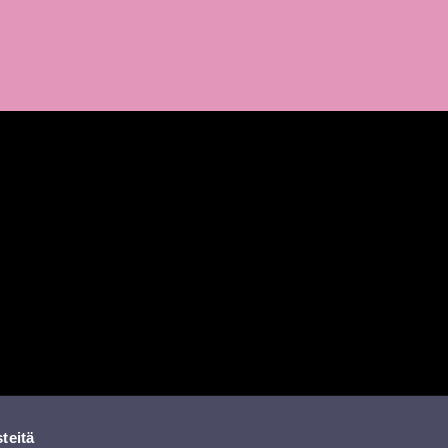
a
missa
rissä
YouTubessa
ti RSS-feed
teitä