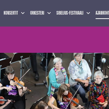
Näytä alasivut
Näytä alasivut
Näytä alasivu
KONSERTIT
ORKESTERI
SIBELIUS-FESTIVAALI
AJANKOHT