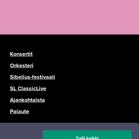
Konsertit
Orkesteri
Sibelius-festivaali
SL ClassicLive
Ajankohtaista
Palaute
Tietosuoja
Salli kaikki