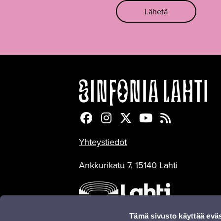
Lähetä
Sinfonia Lahti Facebookiss
Sinfonia Lahti Instagra
Sinfonia Lahti Twitte
Sinfonia Lahti 
Sinfonia Lah
Yhteystiedot
Ankkurikatu 7, 15140 Lahti
Tämä sivusto käyttää eväs