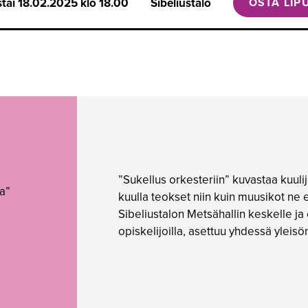
stai
18.02.2025 klo 18.00
Sibeliustalo
OSTA LIP
”Sukellus orkesteriin” kuvastaa kuuli
a”
kuulla teokset niin kuin muusikot ne e
Sibeliustalon Metsähallin keskelle j
opiskelijoilla, asettuu yhdessä yleis