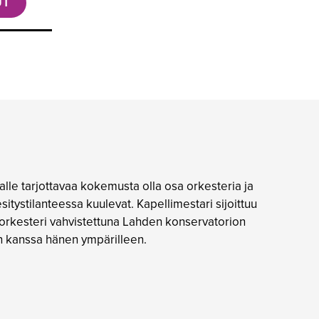
UT
jalle tarjottavaa kokemusta olla osa orkesteria ja
sitystilanteessa kuulevat. Kapellimestari sijoittuu
a orkesteri vahvistettuna Lahden konservatorion
ön kanssa hänen ympärilleen.