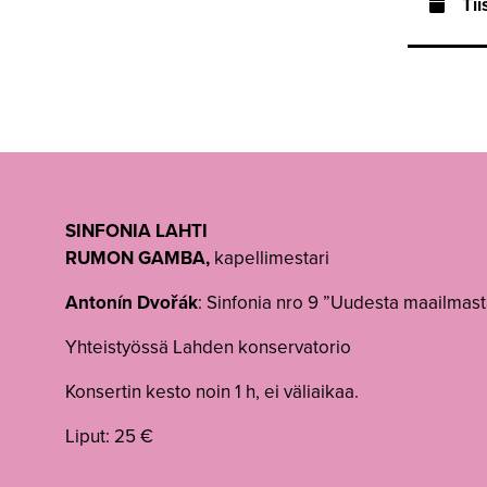
Tii
SINFONIA LAHTI
RUMON GAMBA,
kapellimestari
Antonín Dvořák
: Sinfonia nro 9 ”Uudesta maailmast
Yhteistyössä Lahden konservatorio
Konsertin kesto noin 1 h, ei väliaikaa.
Liput: 25 €