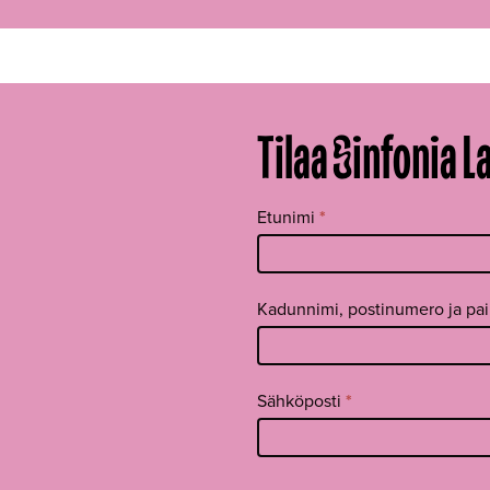
Tilaa Sinfonia L
Tilaa
Etunimi
*
uutiskirje
footer FI
Kadunnimi, postinumero ja pa
Sähköposti
*