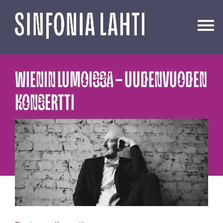
Siirry
sisältöön
WIENIN LUMOISSA – UUDENVUODEN
KONSERTTI