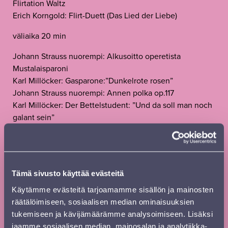
Flirtation Waltz
Erich Korngold: Flirt-Duett (Das Lied der Liebe)
väliaika 20 min
Johann Strauss nuorempi: Alkusoitto operetista
Mustalaisparoni
Karl Millöcker: Gasparone:”Dunkelrote rosen”
Johann Strauss nuorempi: Annen polka op.117
Karl Millöcker: Der Bettelstudent: ”Und da soll man noch
galant sein”
Franz Lehár: ”Warum hast du mich wachgeküsst?”
Johann Strauss nuorempi: Banditen-Galopp op.378
Franz Lehár: Dein ist mein ganzes Herz (Das Land des
Lächelns)
Tämä sivusto käyttää evästeitä
Franz Lehár: Vilja-laulu operetista Iloinen leski
Josef Strauss: Ohne Sorgen, polka schnell op. 27
Käytämme evästeitä tarjoamamme sisällön ja mainosten
Franz Lehár: Hannan ja Danilon duetto ”Vait on huulet”
räätälöimiseen, sosiaalisen median ominaisuuksien
operetista Iloinen leski
tukemiseen ja kävijämäärämme analysoimiseen. Lisäksi
jaamme sosiaalisen median, mainosalan ja analytiikka-