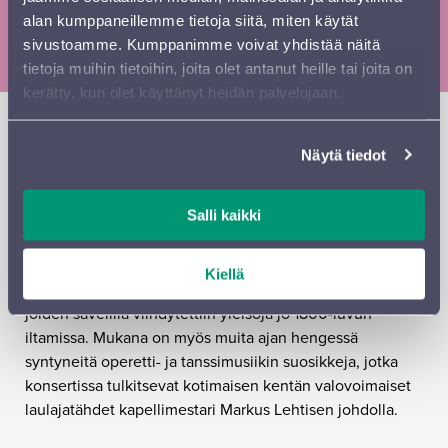
Liput:
39–15 € perus / 35–15 € eläkeläinen / 25–15 €
alan kumppaneillemme tietoja siitä, miten käytät
lapsi, opiskelija, työtön
sivustoamme. Kumppanimme voivat yhdistää näitä
tietoja muihin tietoihin, joita olet antanut heille tai joita on
kerätty, kun olet käyttänyt heidän palvelujaan.
Uusi vuosi alkaa Sinfonia Lahden perinteikkäässä
uudenvuoden konsertissa! Juhlan kunniaksi
Näytä tiedot
Sibeliustalossa soi säihkeen ja eleganssin säveliä –
ohjelmassa on rakastettuja klassikoita Wienin
Salli kaikki
uudenvuoden konserttien hengessä.
Konsertissa nautiskellaan Straussin dynastian
Kiellä
viehättävistä valsseista ja elämänmakuisista polkista,
joiden sävelillä viihdytettiin yleisöjä jo 1800-luvun
iltamissa. Mukana on myös muita ajan hengessä
syntyneitä operetti- ja tanssimusiikin suosikkeja, jotka
konsertissa tulkitsevat kotimaisen kentän valovoimaiset
laulajatähdet kapellimestari Markus Lehtisen johdolla.