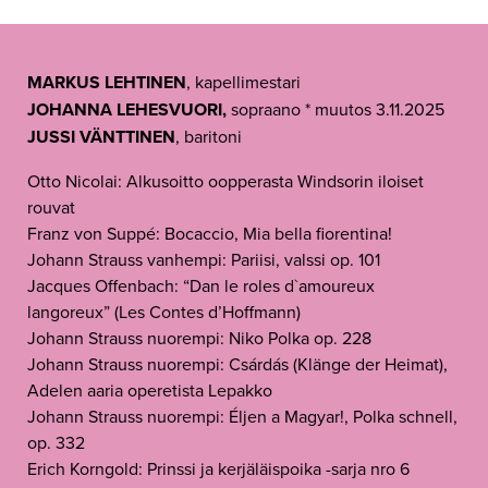
MARKUS LEHTINEN
, kapellimestari
JOHANNA LEHESVUORI,
sopraano * muutos 3.11.2025
JUSSI VÄNTTINEN
, baritoni
Otto Nicolai: Alkusoitto oopperasta Windsorin iloiset
rouvat
Franz von Suppé: Bocaccio, Mia bella fiorentina!
Johann Strauss vanhempi: Pariisi, valssi op. 101
Jacques Offenbach: “Dan le roles d`amoureux
langoreux” (Les Contes d’Hoffmann)
Johann Strauss nuorempi: Niko Polka op. 228
Johann Strauss nuorempi: Csárdás (Klänge der Heimat),
Adelen aaria operetista Lepakko
Johann Strauss nuorempi: Éljen a Magyar!, Polka schnell,
op. 332
Erich Korngold: Prinssi ja kerjäläispoika -sarja nro 6