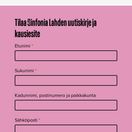
Tilaa Sinfonia Lahden uutiskirje ja
kausiesite
Tilaa
Etunimi
*
uutiskirje
footer FI
Sukunimi
*
Kadunnimi, postinumero ja paikkakunta
Sähköposti
*