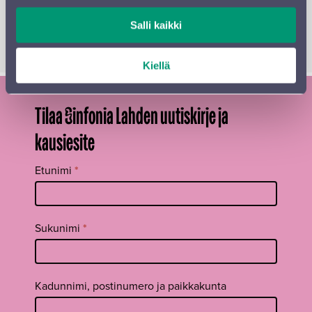
unohtumattoman elämyksen pienille kuulijoille.
Salli kaikki
Konsertti on osa Lasten Talvikarnevaalien ohjelmaa.
Kiellä
Tilaa Sinfonia Lahden uutiskirje ja
kausiesite
Tilaa
Etunimi
*
uutiskirje
footer FI
Sukunimi
*
Kadunnimi, postinumero ja paikkakunta