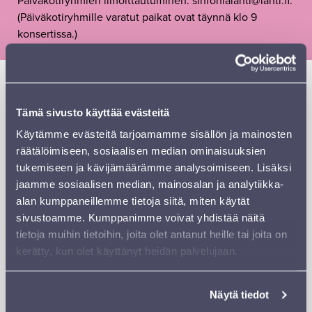
Päiväkotiryhmien ilmoittautuminen: sinfonialahti@lahti.fi.
(Päiväkotiryhmille varatut paikat ovat täynnä klo 9
konsertissa.)
”Kuka malttaisi nukkua, kun ulkona valvoo
sateenkaaritaivas?
Tämä sivusto käyttää evästeitä
Sinfonia Lahden jousikvartetti
ja sadunlukija
Elina
Käytämme evästeitä tarjoamamme sisällön ja mainosten
Simes
johdattelevat vauvat ja taaperot lumoavaan
räätälöimiseen, sosiaalisen median ominaisuuksien
Yhtenä yönä
-musiikkisatuun.
tukemiseen ja kävijämäärämme analysoimiseen. Lisäksi
jaamme sosiaalisen median, mainosalan ja analytiikka-
Yhtenä yönä on runon mittainen tarina unettomasta
alan kumppaneillemme tietoja siitä, miten käytät
kesäyöstä, lapsen vimmasta nähdä ja kokea koko
sivustoamme. Kumppanimme voivat yhdistää näitä
maailma. Lapsi kutsuu vanhemman katsomaan kanssaan
tietoja muihin tietoihin, joita olet antanut heille tai joita on
yöllisiä näkyjä ja muistuttaa, että yhteen hetkeen sisältyy
kerätty, kun olet käyttänyt heidän palvelujaan.
kaikki.
Liity mukaan nauttimaan jousikvartetin soitosta, loruista
Näytä tiedot
ja leikeistä, jotka herättävät sadun eloon ja luovat