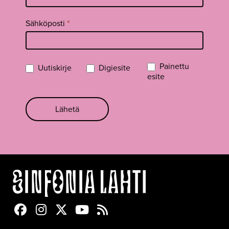
Sähköposti
*
Painettu
Uutiskirje
Digiesite
esite
Lähetä
Sinfonia Lahti Facebookissa
Sinfonia Lahti Instagramissa
Sinfonia Lahti Twitterissä
Sinfonia Lahti YouTubessa
Sinfonia Lahti RSS-feed