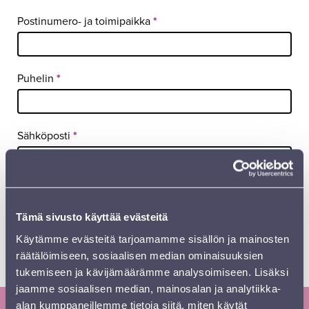
Postinumero- ja toimipaikka
*
Puhelin
*
Sähköposti
*
* merkitty on pakollinen tieto
Tämä sivusto käyttää evästeitä
Lähetä
Käytämme evästeitä tarjoamamme sisällön ja mainosten
räätälöimiseen, sosiaalisen median ominaisuuksien
tukemiseen ja kävijämäärämme analysoimiseen. Lisäksi
jaamme sosiaalisen median, mainosalan ja analytiikka-
alan kumppaneillemme tietoja siitä, miten käytät