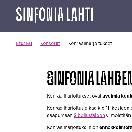
Siirry
sisältöön
Etusivu
-
Konsertit
-
Kenraaliharjoitukset
SINFONIA LAHDE
Kenraaliharjoitukset ovat
avoimia koulul
Kenraaliharjoitus alkaa klo 11, kestäen 
saapumaan
Sibeliustaloon
viimeistään 
Kenraaliharjoituksiin on
ennakkoilmoit