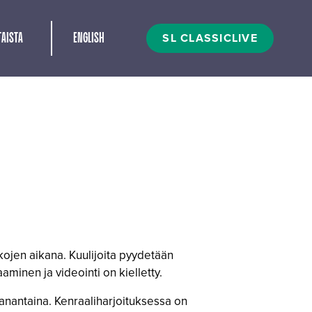
t
SL CLASSICLIVE
AISTA
ENGLISH
ukojen aikana. Kuulijoita pyydetään
minen ja videointi on kielletty.
anantaina. Kenraaliharjoituksessa on