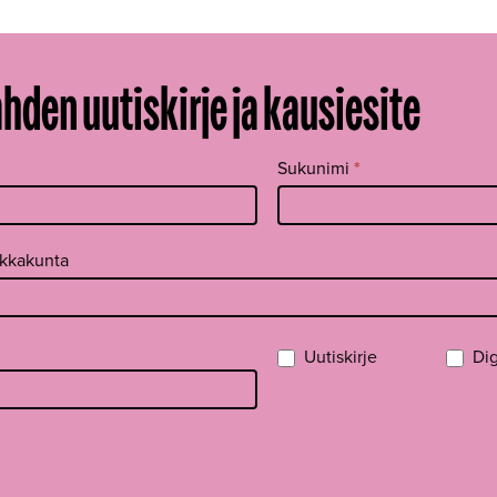
ahden uutiskirje ja kausiesite
Sukunimi
*
ikkakunta
Uutiskirje
Dig