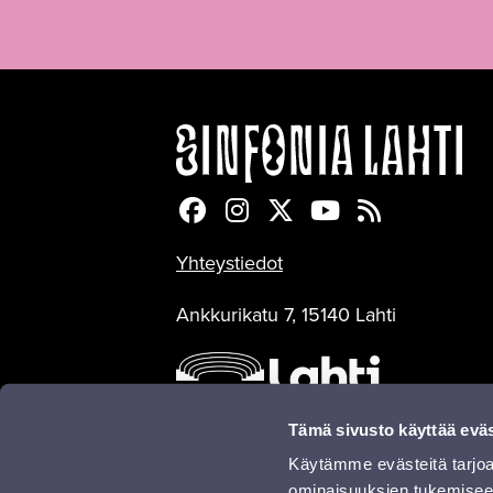
Sinfonia Lahti Facebookiss
Sinfonia Lahti Instagra
Sinfonia Lahti Twitte
Sinfonia Lahti 
Sinfonia Lah
Yhteystiedot
Ankkurikatu 7, 15140 Lahti
Tämä sivusto käyttää eväs
Käytämme evästeitä tarjoa
ominaisuuksien tukemisee