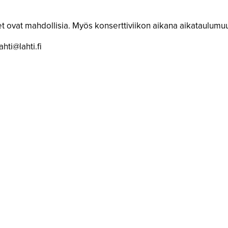
 ovat mahdollisia. Myös konserttiviikon aikana aikataulumuu
hti@lahti.fi