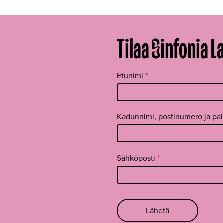
Tilaa Sinfonia L
Tilaa
Etunimi
*
uutiskirje
footer FI
Kadunnimi, postinumero ja pa
Sähköposti
*
Lähetä