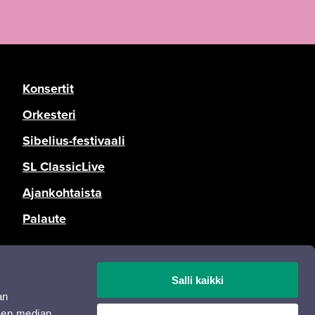
Konsertit
Orkesteri
Sibelius-festivaali
SL ClassicLive
Ajankohtaista
Palaute
Tietosuoja
Salli kaikki
Saavutettavuusseloste
an
Opas Online
sen median,