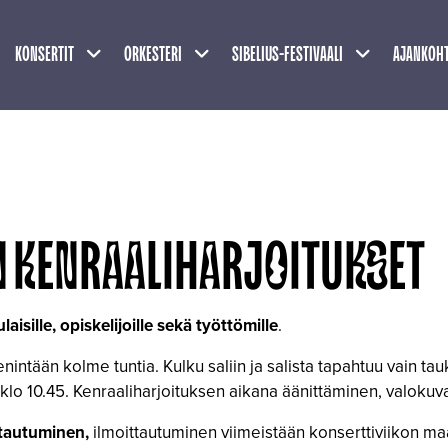
Näytä alasivut
Näytä alasivut
Näytä alasivu
KONSERTIT
ORKESTERI
SIBELIUS-FESTIVAALI
AJANKOHT
N KENRAALIHARJOITUKSET
aisille, opiskelijoille sekä työttömille
.
enintään kolme tuntia. Kulku saliin ja salista tapahtuu vain ta
klo 10.45. Kenraaliharjoituksen aikana äänittäminen, valokuvaa
tautuminen,
ilmoittautuminen viimeistään konserttiviikon ma