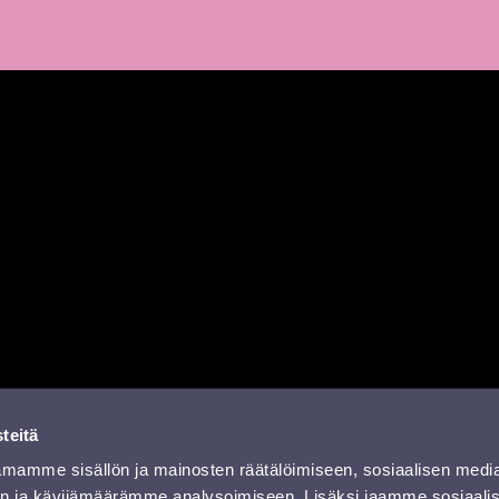
a
missa
rissä
YouTubessa
ti RSS-feed
teitä
mamme sisällön ja mainosten räätälöimiseen, sosiaalisen medi
n ja kävijämäärämme analysoimiseen. Lisäksi jaamme sosiaali