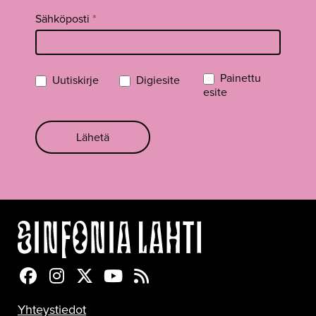
Sähköposti
*
Painettu
Uutiskirje
Digiesite
esite
Lähetä
Sinfonia Lahti Facebookissa
Sinfonia Lahti Instagramissa
Sinfonia Lahti Twitterissä
Sinfonia Lahti YouTubessa
Sinfonia Lahti RSS-feed
Yhteystiedot