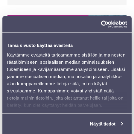
03.09.2027 18:30 | Sibeliustalo
Tämä sivusto käyttää evästeitä
Käytämme evästeitä tarjoamamme sisällön ja mainosten
räätälöimiseen, sosiaalisen median ominaisuuksien
tukemiseen ja kävijämäärämme analysoimiseen. Lisäksi
jaamme sosiaalisen median, mainosalan ja analytiikka-
alan kumppaneillemme tietoja siitä, miten käytät
sivustoamme. Kumppanimme voivat yhdistää näitä
tietoja muihin tietoihin, joita olet antanut heille tai joita on
kerätty, kun olet käyttänyt heidän palvelujaan.
SIBELIUS-FESTIVAALI 2027
Näytä tiedot
SINFONIAKONSERTTI