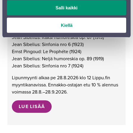
Salli kaikki
Hannu Lintu, kapellimestari
Lilja Haatainen, viulu
Kiellä
Väinö Raitio: Fantasia Poetica (1923)
Jean Sibelius: Kaksi humoreskia op. 87 (1919)
Jean Sibelius: Sinfonia nro 6 (1923)
Ernst Pingoud: Le Prophéte (1924)
Jean Sibelius: Neljä humoreskia op. 89 (1919)
Jean Sibelius: Sinfonia nro 7 (1924)
Lipunmyynti alkaa pe 28.8.2026 klo 12 Lippu.fin
myyntikanavissa. Ennakko-ostajan etu 10 % alennus
voimassa 28.8.–28.9.2026.
LUE LISÄÄ