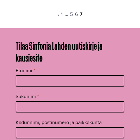
Edellinen
Sivu
Sivu
Sivu
Sivu
‹
1
…
5
6
7
sivu
Tilaa Sinfonia Lahden uutiskirje ja
kausiesite
Tilaa
Etunimi
*
uutiskirje
footer FI
Sukunimi
*
Kadunnimi, postinumero ja paikkakunta