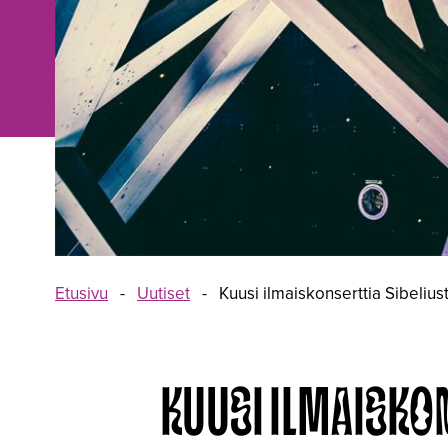
Etusivu
-
Uutiset
-
Kuusi ilmaiskonserttia Sibelius
KUUSI ILMAISKO