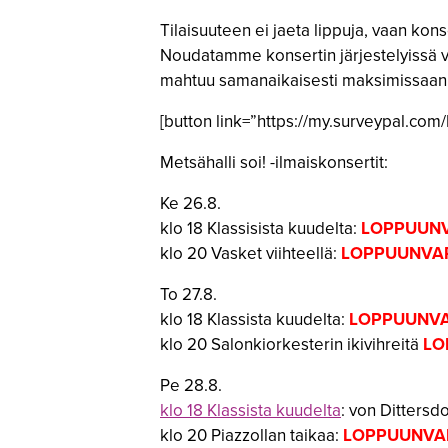
Tilaisuuteen ei jaeta lippuja, vaan ko
Noudatamme konsertin järjestelyissä vir
mahtuu samanaikaisesti maksimissaan 25
[button link=”https://my.surveypal.com
Metsähalli soi! -ilmaiskonsertit:
Ke 26.8.
klo 18 Klassisista kuudelta:
LOPPUUNVAR
klo 20 Vasket viihteellä:
LOPPUUNVARAT
To 27.8.
klo 18 Klassista kuudelta:
LOPPUUNVARA
klo 20 Salonkiorkesterin ikivihreitä
LO
Pe 28.8.
klo 18 Klassista kuudelta
: von Dittersd
klo 20 Piazzollan taikaa:
LOPPUUNVARAT