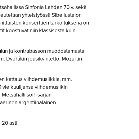
etsähallissa Sinfonia Lahden 70 v. sekä
oteutetaan yhteistyössä Sibeliustalon
mittaisten konserttien tarkoituksena on
tit koostuvat niin klassisesta kuin
oviulun ja kontrabasson muodostamasta
m. Dvořákin jousikvintetto, Mozartin
en kattaus viihdemusiikkia, mm.
 vie kuulijansa viihdemusiikin
Metsähalli soi! -sarjan
aarinen argentiinalainen
 20 asti.