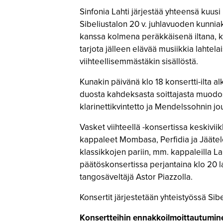
Sinfonia Lahti järjestää yhteensä kuusi
Sibeliustalon 20 v. juhlavuoden kunniaks
kanssa kolmena peräkkäisenä iltana, ke
tarjota jälleen elävää musiikkia lahtela
viihteellisemmästäkin sisällöstä.
Kunakin päivänä klo 18 konsertti-ilta 
duosta kahdeksasta soittajasta muodost
klarinettikvintetto ja Mendelssohnin jo
Vasket viihteellä -konsertissa keskivi
kappaleet Mombasa, Perfidia ja Jäätelöa
klassikkojen pariin, mm. kappaleilla La
päätöskonsertissa perjantaina klo 20 
tangosäveltäjä Astor Piazzolla.
Konsertit järjestetään yhteistyössä Sibe
Konsertteihin ennakkoilmoittautumin