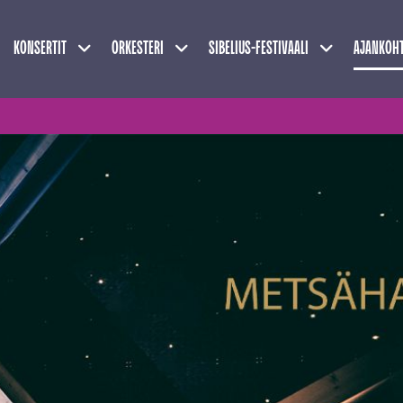
Näytä alasivut
Näytä alasivut
Näytä alasivu
KONSERTIT
ORKESTERI
SIBELIUS-FESTIVAALI
AJANKOHT