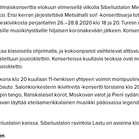
 ilmaiskonserttia elokuun viimeisellä viikolla Sibeliustalon M
i. Ensi kerran järjestettävä Metsähalli soi! -konserttisarja t
skiviikosta perjantaihin 26.–28.8.2020 klo 18 ja 20. Tunnin 
isille musiikinystäville hiljaisen koronakevään jälkeen. Konser
alkaa klassisella ohjelmalla, ja kokoonpanot vaihtelevat altt
ettuun jousioktettiin. Konserteissa kuultavia teoksia ovat m
usioktetto.
ikkona klo 20 kuullaan 11-henkisen yhtyeen voimin monipuolin
uto. Salonkiorkesterin ikivihreitä -konsertti torstaina klo 20
pin tango, Ranskalaiset korot, Moskovan valot ja Pieni sydän. 
lavan täyttää eteläamerikkalainen musiikki pääosassa legend
liustalon kanssa. Sibeliustalon ravintola Lastu on avoinna klo
en