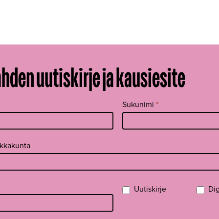
ahden uutiskirje ja kausiesite
Sukunimi
*
ikkakunta
Uutiskirje
Dig