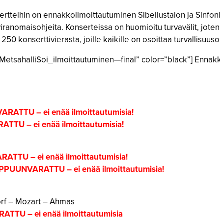
nsertteihin on ennakkoilmoittautuminen Sibeliustalon ja Sinfo
anomaisohjeita. Konserteissa on huomioitu turvavälit, joten 
0 konserttivierasta, joille kaikille on osoittaa turvallisuu
/MetsahalliSoi_ilmoittautuminen—final” color=”black”] Ennak
ATTU – ei enää ilmoittautumisia!
TU – ei enää ilmoittautumisia!
TTU – ei enää ilmoittautumisia!
PPUUNVARATTU – ei enää ilmoittautumisia!
orf – Mozart – Ahmas
TU – ei enää ilmoittautumisia