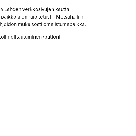
nia Lahden verkkosivujen kautta.
paikkoja on rajoitetusti. Metsähalliin
sohjeiden mukaisesti oma istumapaikka.
koilmoittautuminen[/button]