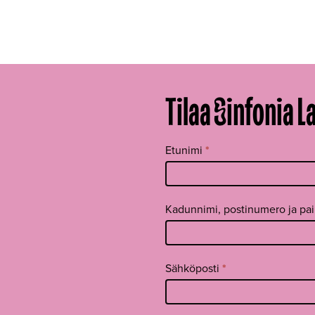
Tilaa Sinfonia L
Tilaa
Etunimi
*
uutiskirje
footer FI
Kadunnimi, postinumero ja pa
Sähköposti
*