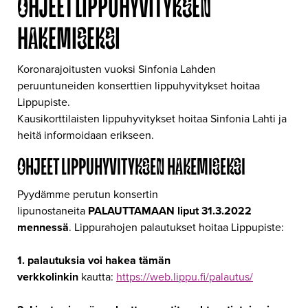
OHJEET LIPPUHYVITYKSEN
HAKEMISEKSI
Koronarajoitusten vuoksi Sinfonia Lahden
peruuntuneiden konserttien lippuhyvitykset hoitaa
Lippupiste.
Kausikorttilaisten lippuhyvitykset hoitaa Sinfonia Lahti ja
heitä informoidaan erikseen.
OHJEET LIPPUHYVITYKSEN HAKEMISEKSI
Pyydämme perutun konsertin
lipunostaneita
PALAUTTAMAAN liput
31.3.2022
mennessä
. Lippurahojen palautukset hoitaa Lippupiste:
1. palautuksia voi hakea tämän
verkkolinkin
kautta:
https://web.lippu.fi/palautus/