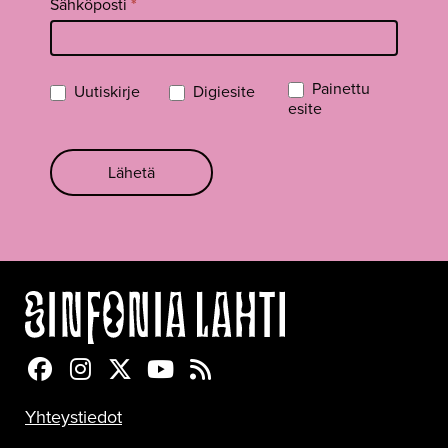
Sähköposti
*
Painettu
Uutiskirje
Digiesite
esite
Lähetä
Sinfonia Lahti Facebookissa
Sinfonia Lahti Instagramissa
Sinfonia Lahti Twitterissä
Sinfonia Lahti YouTubessa
Sinfonia Lahti RSS-feed
Yhteystiedot