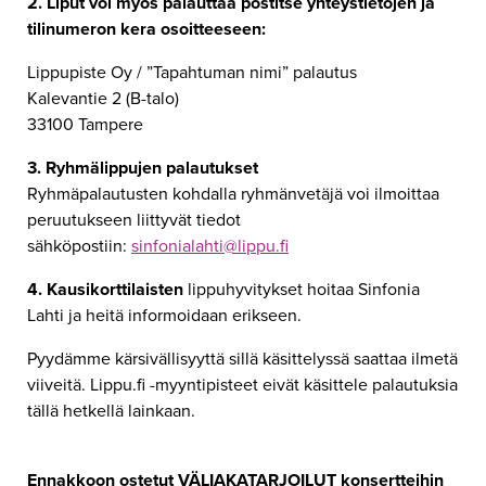
2. Liput voi myös palauttaa postitse yhteystietojen ja
tilinumeron kera osoitteeseen:
Lippupiste Oy / ”Tapahtuman nimi” palautus
Kalevantie 2 (B-talo)
33100 Tampere
3. Ryhmälippujen palautukset
Ryhmäpalautusten kohdalla ryhmänvetäjä voi ilmoittaa
peruutukseen liittyvät tiedot
sähköpostiin:
sinfonialahti@lippu.fi
4. Kausikorttilaisten
lippuhyvitykset hoitaa Sinfonia
Lahti ja heitä informoidaan erikseen.
Pyydämme kärsivällisyyttä sillä käsittelyssä saattaa ilmetä
viiveitä. Lippu.fi -myyntipisteet eivät käsittele palautuksia
tällä hetkellä lainkaan.
Ennakkoon ostetut VÄLIAKATARJOILUT konsertteihin