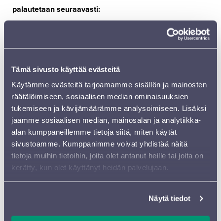
palautetaan seuraavasti:
Mikäli olet tehnyt väliaika ostoja Restis-verkkopalvelussa
ko. tapahtumiin, hyvittää Food&Events
Tapahtumaravintolat tilauksesi tällöin automaattisesti.
Rahat palautetaan käyttämällesi maksutavalle muutaman
Tämä sivusto käyttää evästeitä
pankkipäivän sisällä.
Käytämme evästeitä tarjoamamme sisällön ja mainosten
Poikkeuksena Ålandsbankenin asiakkaat, joille rahoja ei
räätälöimiseen, sosiaalisen median ominaisuuksien
voida palauttaa automaattisesti. Mikäli olet maksanut
tukemiseen ja kävijämäärämme analysoimiseen. Lisäksi
tilauksesi Ålandsbankenin luottokortilla tai
jaamme sosiaalisen median, mainosalan ja analytiikka-
verkkopankkitunnuksilla, otathan yhteyttä verkkokaupan
alan kumppaneillemme tietoja siitä, miten käytät
ylläpitoon sähköpostilla
asiakaspalvelu@restis.app
.
sivustoamme. Kumppanimme voivat yhdistää näitä
Sisällytäthän tällöin viestiin nimesi ja tilinumerosi rahojen
tietoja muihin tietoihin, joita olet antanut heille tai joita on
palauttamiseksi.
kerätty, kun olet käyttänyt heidän palvelujaan.
Tarjoilutilaukset jotka ovat tehty puhelimitse tai
sähköpostilla, peruuntuvat automaattisesti.
Näytä tiedot
Muissa väliaikatarjoiluja koskevissa kysymyksissä voitte