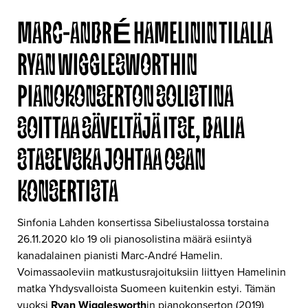
MARC-ANDRÉ HAMELININ TILALLA
RYAN WIGGLESWORTHIN
PIANOKONSERTON SOLISTINA
SOITTAA SÄVELTÄJÄ ITSE, DALIA
STASEVSKA JOHTAA OSAN
KONSERTISTA
Sinfonia Lahden konsertissa Sibeliustalossa torstaina
26.11.2020 klo 19 oli pianosolistina määrä esiintyä
kanadalainen pianisti Marc-André Hamelin.
Voimassaoleviin matkustusrajoituksiin liittyen Hamelinin
matka Yhdysvalloista Suomeen kuitenkin estyi. Tämän
vuoksi
Ryan Wigglesworth
in pianokonserton (2019)