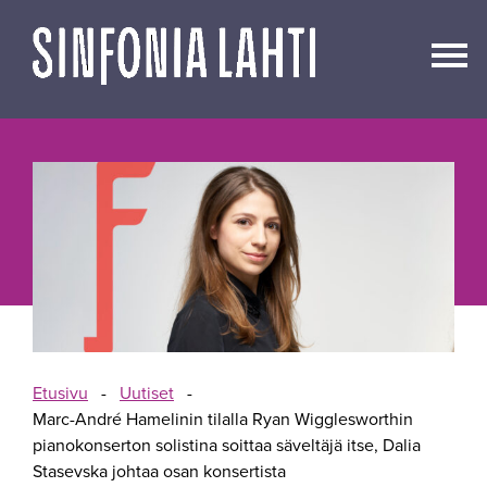
Siirry
sisältöön
Etusivu
-
Uutiset
-
Marc-André Hamelinin tilalla Ryan Wigglesworthin
pianokonserton solistina soittaa säveltäjä itse, Dalia
Stasevska johtaa osan konsertista