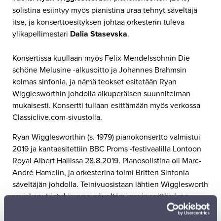
solistina esiintyy myös pianistina uraa tehnyt säveltäjä
itse, ja konserttoesityksen johtaa orkesterin tuleva
ylikapellimestari
Dalia Stasevska
.
Konsertissa kuullaan myös Felix Mendelssohnin Die
schöne Melusine -alkusoitto ja Johannes Brahmsin
kolmas sinfonia, ja nämä teokset esitetään Ryan
Wigglesworthin johdolla alkuperäisen suunnitelman
mukaisesti. Konsertti tullaan esittämään myös verkossa
Classiclive.com-sivustolla.
Ryan Wigglesworthin (s. 1979) pianokonsertto valmistui
2019 ja kantaesitettiin BBC Proms -festivaalilla Lontoon
Royal Albert Hallissa 28.8.2019. Pianosolistina oli Marc-
André Hamelin, ja orkesterina toimi Britten Sinfonia
säveltäjän johdolla. Teinivuosistaan lähtien Wigglesworth
on jakanut intohimonsa säveltämisen ja esittämisen
välillä tasapuolisesti. Läpimurtonsa hän teki vuonna
2008, kun hän johti oman teoksensa Sternenfallin BBC:n