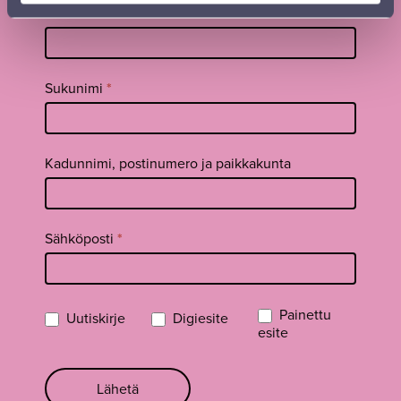
Tilaa
Etunimi
*
uutiskirje
footer FI
Sukunimi
*
Kadunnimi, postinumero ja paikkakunta
Sähköposti
*
Painettu
Uutiskirje
Digiesite
esite
Lähetä