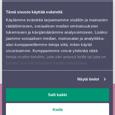
sinfoniaorkesterin konsertissa. Uusia sävellystilauksia
alkoi sadella, ja yhtäkkiä hän huomasi olevansa
Tämä sivusto käyttää evästeitä
täystyöllistetty kapellimestari, pianisti ja säveltäjä. Siitä
Käytämme evästeitä tarjoamamme sisällön ja mainosten
lähtien hän on kuulunut näkyvimpiin brittisäveltäjiin.
räätälöimiseen, sosiaalisen median ominaisuuksien
Kapellimestarina Wigglesworth on esiintynyt esimerkiksi
tukemiseen ja kävijämäärämme analysoimiseen. Lisäksi
Amsterdamin Concertgebouwn, Baijerin ja
jaamme sosiaalisen median, mainosalan ja analytiikka-
Alankomaiden radio-orkestereiden ja Suomen radion
alan kumppaneillemme tietoja siitä, miten käytät
sinfoniaorkesterin johtajana. Kiinnitettynä hän on ollut
sivustoamme. Kumppanimme voivat yhdistää näitä
Manchesterin Hallé-orkesterin päävierailijana ja
tietoja muihin tietoihin, joita olet antanut heille tai joita on
yhteistyötaiteilijana, jonka tehtäviin kuuluu sekä säveltää
kerätty, kun olet käyttänyt heidän palvelujaan.
että johtaa. Hän on myös Englannin kansallisoopperan
residenssitaiteilija.
Näytä tiedot
Salli kaikki
Tilaa Sinfonia Lahden uutiskirje ja
kausiesite
Kiellä