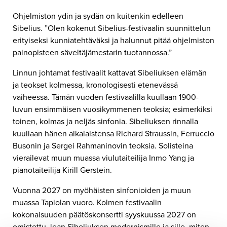
Ohjelmiston ydin ja sydän on kuitenkin edelleen
Sibelius. ”Olen kokenut Sibelius-festivaalin suunnittelun
erityiseksi kunniatehtäväksi ja halunnut pitää ohjelmiston
painopisteen säveltäjämestarin tuotannossa.”
Linnun johtamat festivaalit kattavat Sibeliuksen elämän
ja teokset kolmessa, kronologisesti etenevässä
vaiheessa. Tämän vuoden festivaalilla kuullaan 1900-
luvun ensimmäisen vuosikymmenen teoksia; esimerkiksi
toinen, kolmas ja neljäs sinfonia. Sibeliuksen rinnalla
kuullaan hänen aikalaistensa Richard Straussin, Ferruccio
Busonin ja Sergei Rahmaninovin teoksia. Solisteina
vierailevat muun muassa viulutaiteilija Inmo Yang ja
pianotaiteilija Kirill Gerstein.
Vuonna 2027 on myöhäisten sinfonioiden ja muun
muassa Tapiolan vuoro. Kolmen festivaalin
kokonaisuuden päätöskonsertti syyskuussa 2027 on
omistettu Jean Sibeliuksen modernismille ja sille, miten