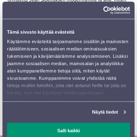
hänen musiikkinsa katsoo tulevaisuuteen. Jean
Sibeliuksen kanssa vuorottelevat tuolloin säveltäjät
Magnus Lindberg, Kaija Saariaho ja Outi Tarkiainen.
Lipunmyynti vuoden 2027 festivaalille alkaa pe
Tämä sivusto käyttää evästeitä
28.8.2026 Lippu.fin myyntikanavissa. Ennakko-ostajan
Käytämme evästeitä tarjoamamme sisällön ja mainosten
etu yksittäislipuista voimassa 28.8.-28.9.2026.
räätälöimiseen, sosiaalisen median ominaisuuksien
KOHTAAMISIA
tukemiseen ja kävijämäärämme analysoimiseen. Lisäksi
Sinfonia Lahden 26. kansainvälinen Sibelius-festivaali
jaamme sosiaalisen median, mainosalan ja analytiikka-
28.–30.8.2025
alan kumppaneillemme tietoja siitä, miten käytät
Sinfonia Lahden 27. kansainvälinen Sibelius-festivaali
sivustoamme. Kumppanimme voivat yhdistää näitä
27.–29.8.2026
tietoja muihin tietoihin, joita olet antanut heille tai joita on
Sinfonia Lahden 28. kansainvälinen Sibelius-festivaali
kerätty, kun olet käyttänyt heidän palvelujaan.
2.–4.9.2027
Hannu Lintu
, Sibelius-festivaalin taiteellinen johtaja
Näytä tiedot
TUTUSTU SIBELIUS-FESTIVAALIIN
Salli kaikki