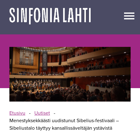
Siirry
sisältöön
Etusivu
-
Uutiset
-
Menestyksekkäästi uudistunut Sibelius-festivaali –
Sibeliustalo täyttyy kansallissäveltäjän ystävistä