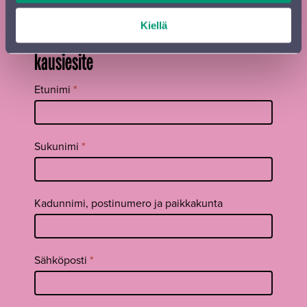
Kiellä
Tilaa Sinfonia Lahden uutiskirje ja
kausiesite
Tilaa
Etunimi
*
uutiskirje
footer FI
Sukunimi
*
Kadunnimi, postinumero ja paikkakunta
Sähköposti
*