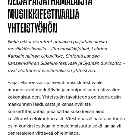
NELJÄ PÄIJÄTHÄMÄLÄISTÄ
MUSIIKKIFESTIVAALIA
YHTEISTYÖHÖN
Neljä pitkät perinteet omaavaa päijäthämäläistä
musiikkifestivaalia – Iitin musiikkijuhlat, Lahden
Kansainvälinen Urkuviikko, Sinfonia Lahden
kansainvälinen Sibelius-festivaali ja Sysmän Suvisoitto –
ovat aloittaneet viestinnällisen yhteistyön.
Päijät-Hämeessä sijaitsevat musiikkifestivaalit
muodostavat merkittävän ja monipuolisen festivaalien
kokonaisuuden. Yhteistyön tavoitteena on tuoda esiin
maakunnan laadukasta ja kansainvälistä
konserttitarjontaa, joka kattaa koko kesän aina
kesäkuusta elokuuhun asti. Viestinnässä halutaan tuoda
esiin kunkin festivaalin omaleimaisuutta sekä laajaa yli
genrerajojen ylittävää ohjelmistoa.