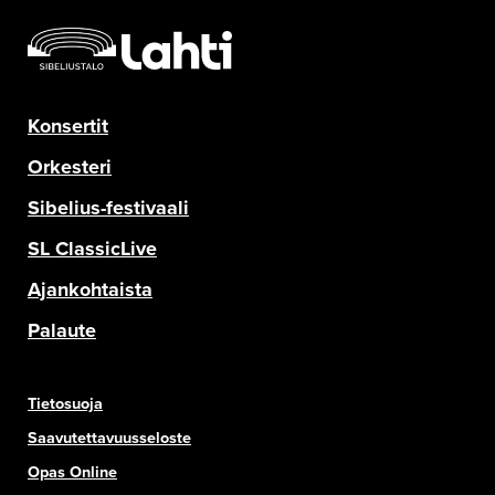
Konsertit
Orkesteri
Sibelius-festivaali
SL ClassicLive
Ajankohtaista
Palaute
Tietosuoja
Saavutettavuusseloste
Opas Online