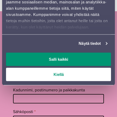
jaamme sosiaalisen median, mainosalan ja analytiikka-
SINFONIA LAHDEN SIBELIUS-FESTIVAALI
alan kumppaneillemme tietoja siitä, miten käytät
sivustoamme. Kumppanimme voivat yhdistää näitä
tietoja muihin tietoihin, joita olet antanut heille tai joita on
Tilaa Sinfonia Lahden uutiskirje ja
kerätty, kun olet käyttänyt heidän palvelujaan.
kausiesite
Näytä tiedot
Tilaa
Etunimi
*
uutiskirje
footer FI
Salli kaikki
Sukunimi
*
Kiellä
Kadunnimi, postinumero ja paikkakunta
Sähköposti
*