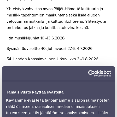
Yhteistyö vahvistaa myös Päijät-Hämettä kulttuurin ja
musiikkitapahtumien maakuntana sekä lisää alueen
vetovoimaa matkailu- ja kulttuurikohteena. Yhteistyötä
on tarkoitus jatkaa ja kehittää tulevina kesinä.
Iitin musiikkijuhlat 10.-13.6.2026
Sysmän Suvisoitto 40. juhlavuosi 27.6.-4.7.2026
54. Lahden Kansainvälinen Urkuviikko 3.-9.8.2026
Sinfonia Lahden 27. kansainvälinen Sibelius-festivaali
27.-29.8.2026
IITIN MUSIIKKIJUHLAT
Tämä sivusto käyttää evästeitä
SYSMÄN SUVISOITTO
Käytämme evästeitä tarjoamamme sisällön ja mainosten
räätälöimiseen, sosiaalisen median ominaisuuksien
LAHDEN KANSAINVÄLINEN URKUVIIKKO
tukemiseen ja kävijämäärämme analysoimiseen. Lisäksi