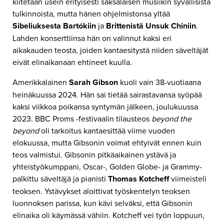
kiitetään usein erityisesti saksalaisen musiikin syvällisistä
tulkinnoista, mutta hänen ohjelmistonsa yltää
Sibeliuksesta
Bartókiin
ja
Brittenistä Unsuk Chiniin
.
Lahden konserttiinsa hän on valinnut kaksi eri
aikakauden teosta, joiden kantaesitystä niiden säveltäjät
eivät elinaikanaan ehtineet kuulla.
Amerikkalainen
Sarah Gibson
kuoli vain 38-vuotiaana
heinäkuussa 2024. Hän sai tietää sairastavansa syöpää
kaksi viikkoa poikansa syntymän jälkeen, joulukuussa
2023. BBC Proms -festivaalin tilausteos
beyond the
beyond
oli tarkoitus kantaesittää viime vuoden
elokuussa, mutta Gibsonin voimat ehtyivät ennen kuin
teos valmistui. Gibsonin pitkäaikainen ystävä ja
yhteistyökumppani, Oscar-, Golden Globe- ja Grammy-
palkittu säveltäjä ja pianisti
Thomas Kotcheff
viimeisteli
teoksen. Ystävykset aloittivat työskentelyn teoksen
luonnoksen parissa, kun kävi selväksi, että Gibsonin
elinaika oli käymässä vähiin. Kotcheff vei työn loppuun,