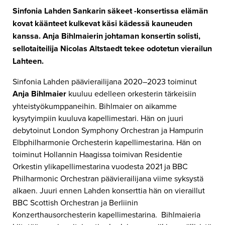
Sinfonia Lahden Sankarin säkeet -konsertissa elämän
kovat käänteet kulkevat käsi kädessä kauneuden
kanssa. Anja Bihlmaierin johtaman konsertin solisti,
sellotaiteilija Nicolas Altstaedt tekee odotetun vierailun
Lahteen.
Sinfonia Lahden päävierailijana 2020–2023 toiminut
Anja Bihlmaier
kuuluu edelleen orkesterin tärkeisiin
yhteistyökumppaneihin. Bihlmaier on aikamme
kysytyimpiin kuuluva kapellimestari. Hän on juuri
debytoinut London Symphony Orchestran ja Hampurin
Elbphilharmonie Orchesterin kapellimestarina. Hän on
toiminut Hollannin Haagissa toimivan Residentie
Orkestin ylikapellimestarina vuodesta 2021 ja BBC
Philharmonic Orchestran päävierailijana viime syksystä
alkaen. Juuri ennen Lahden konserttia hän on vieraillut
BBC Scottish Orchestran ja Berliinin
Konzerthausorchesterin kapellimestarina. Bihlmaieria