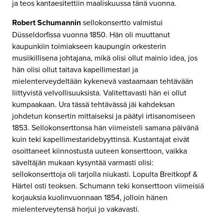
ja teos kantaesitettiin maaliskuussa tänä vuonna.
Robert Schumannin
sellokonsertto valmistui
Düsseldorfissa vuonna 1850. Hän oli muuttanut
kaupunkiin toimiakseen kaupungin orkesterin
musiikillisena johtajana, mikä olisi ollut mainio idea, jos
hän olisi ollut taitava kapellimestari ja
mielenterveydeltään kykenevä vastaamaan tehtävään
liittyvistä velvollisuuksista. Valitettavasti hän ei ollut
kumpaakaan. Ura tässä tehtävässä jäi kahdeksan
johdetun konsertin mittaiseksi ja päätyi irtisanomiseen
1853. Sellokonserttonsa hän viimeisteli samana päivänä
kuin teki kapellimestaridebyyttinsä. Kustantajat eivät
osoittaneet kiinnostusta uuteen konserttoon, vaikka
säveltäjän mukaan kysyntää varmasti olisi:
sellokonserttoja oli tarjolla niukasti. Lopulta Breitkopf &
Härtel osti teoksen. Schumann teki konserttoon viimeisiä
korjauksia kuolinvuonnaan 1854, jolloin hänen
mielenterveytensä horjui jo vakavasti.