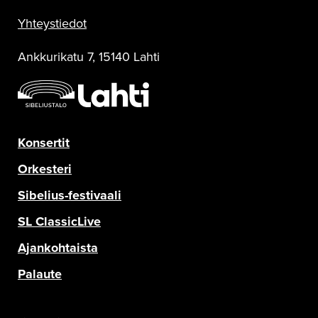
Sinfonia Lahti Facebookissa
Sinfonia Lahti Instagramissa
Sinfonia Lahti Twitterissä
Sinfonia Lahti YouTubessa
Sinfonia Lahti RSS-feed
Yhteystiedot
Ankkurikatu 7, 15140 Lahti
Konsertit
Orkesteri
Sibelius-festivaali
SL ClassicLive
Ajankohtaista
Palaute