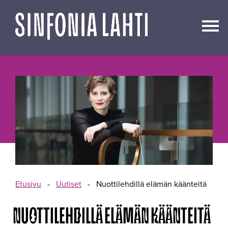
Siirry
sisältöön
Etusivu
-
Uutiset
-
Nuottilehdillä elämän käänteitä
NUOTTILEHDILLÄ ELÄMÄN KÄÄNTEITÄ