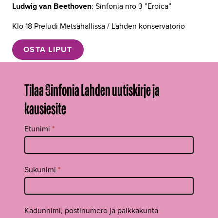
Ludwig van Beethoven
: Sinfonia nro 3 ”Eroica”
Klo 18 Preludi Metsähallissa / Lahden konservatorio
OSTA LIPUT
Tilaa Sinfonia Lahden uutiskirje ja
kausiesite
Tilaa
Etunimi
*
uutiskirje
footer FI
Sukunimi
*
Kadunnimi, postinumero ja paikkakunta