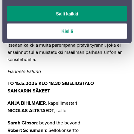
teos esitettiin ensimmäisen kerran
hyväntekeväisyyskonsertissa vasta neljä vuotta
Salli kaikki
myöhemmin, säveltäjän itsensä johtamana. Ranska ja
Itävalta olivat ajautuneet sotaan ja sinfonia, jota sen
säveltäjä oli joskus kutsunut Bonaparte-sinfoniaksi, oli
Kiellä
saanut uuden nimen. Aiemmasta sankarista oli tullut
itseään kaikkia muita parempana pitävä tyranni, joka ei
ansainnut tulla muistetuksi maailman parhaan sinfonian
kansilehdellä.
Hannele Eklund
TO 15.5.2025 KLO 18.30 SIBELIUSTALO
SANKARIN SÄKEET
ANJA BIHLMAIER
, kapellimestari
NICOLAS ALTSTAEDT
, sello
Sarah Gibson
: beyond the beyond
Robert Schumann
: Sellokonsertto