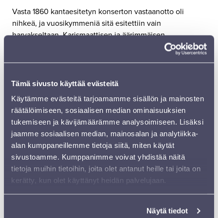
Vasta 1860 kantaesitetyn konserton vastaanotto oli
nihkeä, ja vuosikymmeniä sitä esitettiin vain
harvakseltaan. Karismaattisen ja äärimmäisen
monipuolisen sellotaiteilija
Nicolas Altstaedtin
upea
tulkinta tästä teoksesta
Gustavo Dudamelin
johdolla
vuonna 2010 nosti hänet maailmanmaineeseen.
Esa-
Pekka
Salosen
,
Sebastian Fagerlundin
,
C.Ph.E.Bachin
Tämä sivusto käyttää evästeitä
ja
Dmitri Šostakovitšin
sellokonsertot levyttäneelle
Käytämme evästeitä tarjoamamme sisällön ja mainosten
taiteilijalle mikään musiikki ei ole vierasta. Hän on yhtä
räätälöimiseen, sosiaalisen median ominaisuuksien
kotonaan sekä modernien että periodisoitinten
tukemiseen ja kävijämäärämme analysoimiseen. Lisäksi
maailmassa.
jaamme sosiaalisen median, mainosalan ja analytiikka-
alan kumppaneillemme tietoja siitä, miten käytät
Anja Bihlmaierin hienon ohjelman päättää
Ludwig van
sivustoamme. Kumppanimme voivat yhdistää näitä
Beethovenin
kolmas sinfonia, lisänimeltään ”Eroica”.
tietoja muihin tietoihin, joita olet antanut heille tai joita on
Vuonna 1804 valmistunut käänteentekevä teos oli
kerätty, kun olet käyttänyt heidän palvelujaan.
säveltäjän laajamittaisin. Sinfonia kantaesitettiin vuonna
1805 ajan tavan mukaan yksityiskonsertissa.
Konserttitaloa ei Wienissä tuolloin vielä ollut. Julkisesti
Näytä tiedot