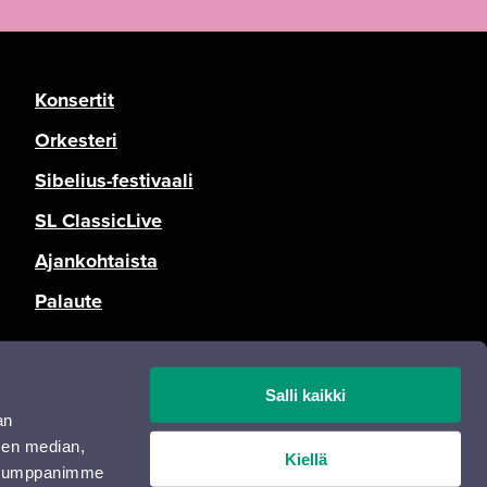
Konsertit
Orkesteri
Sibelius-festivaali
SL ClassicLive
Ajankohtaista
Palaute
Tietosuoja
Salli kaikki
Saavutettavuusseloste
an
Opas Online
sen median,
Kiellä
. Kumppanimme