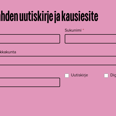
ahden uutiskirje ja kausiesite
Sukunimi
*
ikkakunta
Uutiskirje
Dig