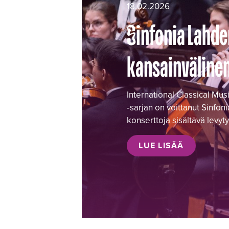
18.02.2026
Sinfonia Lahden
kansainvälinen
International Classical M
‑sarjan on voittanut Sinfo
konserttoja sisältävä levyt
LUE LISÄÄ