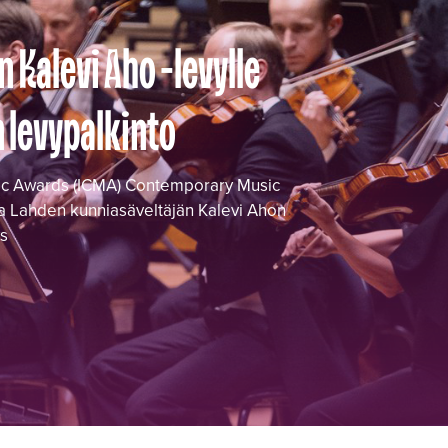
 Kalevi Aho -levylle
 levypalkinto
usic Awards (ICMA) Contemporary Music
nia Lahden kunniasäveltäjän Kalevi Ahon
ys