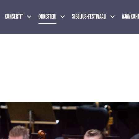
Näytä alasivut
Näytä alasivut
Näytä alasivu
KONSERTIT
ORKESTERI
SIBELIUS-FESTIVAALI
AJANKOHT