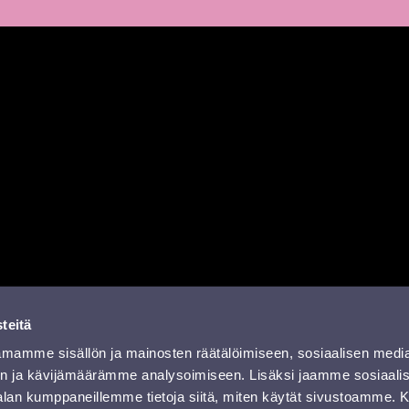
a
missa
rissä
YouTubessa
ti RSS-feed
teitä
mamme sisällön ja mainosten räätälöimiseen, sosiaalisen medi
n ja kävijämäärämme analysoimiseen. Lisäksi jaamme sosiaali
-alan kumppaneillemme tietoja siitä, miten käytät sivustoamme