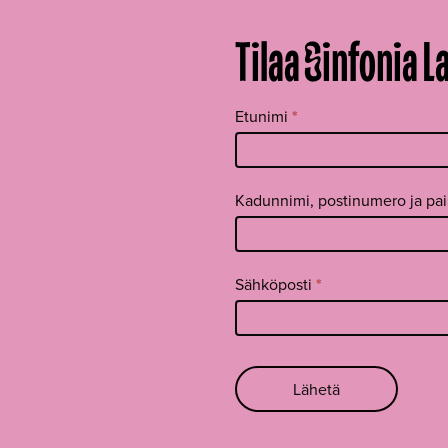
Tilaa Sinfonia L
Tilaa
Etunimi
*
uutiskirje
footer FI
Kadunnimi, postinumero ja pa
Sähköposti
*
Lähetä