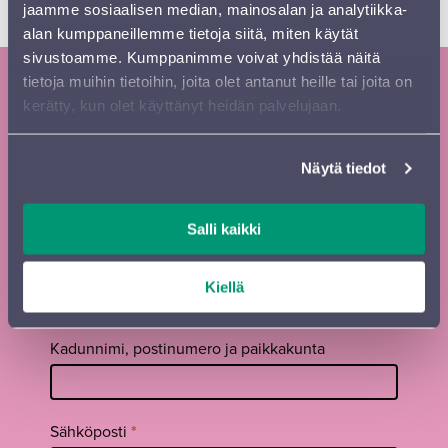
jaamme sosiaalisen median, mainosalan ja analytiikka-
VASTAA KYSELYYN TÄSTÄ
alan kumppaneillemme tietoja siitä, miten käytät
sivustoamme. Kumppanimme voivat yhdistää näitä
tietoja muihin tietoihin, joita olet antanut heille tai joita on
Tilaa Sinfonia Lahden uutiskirje ja
kerätty, kun olet käyttänyt heidän palvelujaan.
kausiesite
Näytä tiedot
Tilaa
Etunimi
*
uutiskirje
footer FI
Salli kaikki
Sukunimi
*
Kiellä
Kadunnimi, postinumero ja paikkakunta
Sähköposti
*