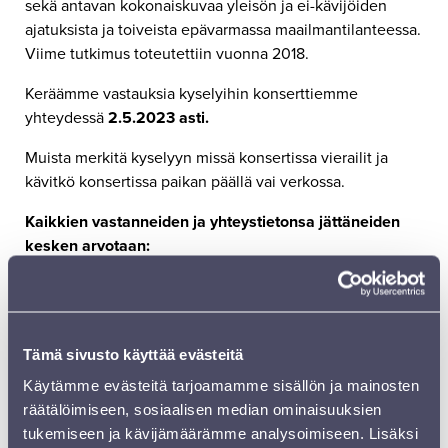
sekä antavan kokonaiskuvaa yleisön ja ei-kävijöiden
ajatuksista ja toiveista epävarmassa maailmantilanteessa.
Viime tutkimus toteutettiin vuonna 2018.
Keräämme vastauksia kyselyihin konserttiemme
yhteydessä
2.5.2023 asti.
Muista merkitä kyselyyn missä konsertissa vierailit ja
kävitkö konsertissa paikan päällä vai verkossa.
Kaikkien vastanneiden ja yhteystietonsa jättäneiden
kesken arvotaan:
4 x Sibelius-festivaali lippupaketteja: 2 hengen
lippupaketti Rooma-konserttiin la 9.9. klo 17
4 x ABBA: Thank you for the music -konsertti: 2
Tämä sivusto käyttää evästeitä
hengen lippupaketti pe 1.9. klo 19
Käytämme evästeitä tarjoamamme sisällön ja mainosten
räätälöimiseen, sosiaalisen median ominaisuuksien
2 x Sinfoniettas cd-levy: Sinfonia Lahti & kapellimestari
tukemiseen ja kävijämäärämme analysoimiseen. Lisäksi
Dima Slobodeniouk.