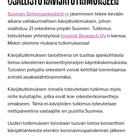
OSALLISTU KÄVIJÄTUTKIMUKSEEN
Suomen Sinfoniaorkesterit ry
jäsenineen tekee kevään
aikana valtakunnallisen kävijätutkimuksen, johon
osallistuu 21 orkesteria ympäri Suomen. Tutkimus
toteutetaan yhteistyössä
Innolink Research Oy
:n kanssa.
Mekin olemme mukana tutkimuksessa!
Kävijätutkimuksen tavoitteena on tuottaa ajankohtaista
tietoa orkesterien konserttiyleisöjen käyntikokemuksista.
Tulosten pohjalta orkesterit voivat kehittää toimintaansa
entistä asiakaslähtöisemmäksi.
Kävijätutkimuksen rinnalla toteutetaan tutkimus myös
niille kuluttajille, jotka eivät koe orkesterikonsertteja
omakseen. Tämä ei-kävijöiden tutkimus toteutetaan
nettipaneelina vastaajille eri puolilla Suomea.
Uuden tutkimuksen toivotaan tuovan tietoa konserttien
kävijätilanteesta etenkin koronaviruspandemian jälkeen