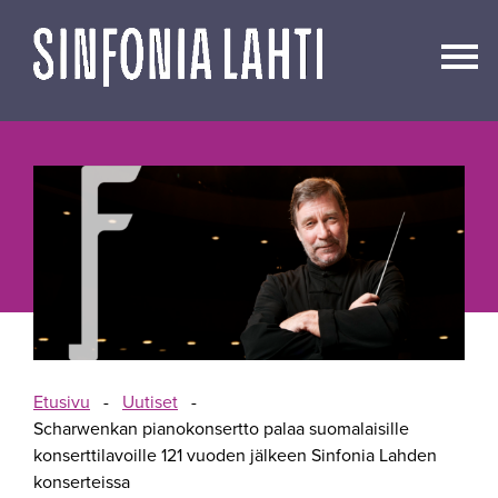
Siirry
sisältöön
Etusivu
-
Uutiset
-
Scharwenkan pianokonsertto palaa suomalaisille
konserttilavoille 121 vuoden jälkeen Sinfonia Lahden
konserteissa