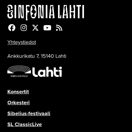
Sinfonia Lahti Facebookissa
Sinfonia Lahti Instagramissa
Sinfonia Lahti Twitterissä
Sinfonia Lahti YouTubessa
Sinfonia Lahti RSS-feed
Yhteystiedot
Ankkurikatu 7, 15140 Lahti
Konsertit
Orkesteri
Sibelius-festivaali
SL ClassicLive