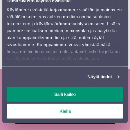
Tämä sivusto käyttää evästeitä
tietoisuuteen, ja esitykset ja levytykset lisääntyivät
erityisesti 1990-luvulta lähtien. Ensimmäisen
Käytämme evästeitä tarjoamamme sisällön ja mainosten
pianokonserton sävellystyö käynnistyi vuonna 1870
räätälöimiseen, sosiaalisen median ominaisuuksien
fantasiana soolopianolle. Tyytymätön säveltäjä muokkasi
tukemiseen ja kävijämäärämme analysoimiseen. Lisäksi
sen kuitenkin pian konsertoksi, joka valmistui 1874 ja
jaamme sosiaalisen median, mainosalan ja analytiikka-
kantaesitettiin seuraavana vuonna. Scharwenka omisti
alan kumppaneillemme tietoja siitä, miten käytät
valmiin konserton Franz Lisztille, jolle hän myös esitti
sivustoamme. Kumppanimme voivat yhdistää näitä
sen yksityisesti saaden mestarin hyväksynnän.
tietoja muihin tietoihin, joita olet antanut heille tai joita on
[/et_pb_text][/et_pb_column][/et_pb_row]
kerätty, kun olet käyttänyt heidän palvelujaan.
[/et_pb_section]
Näytä tiedot
Tilaa Sinfonia Lahden uutiskirje ja
Salli kaikki
kausiesite
Tilaa
Etunimi
*
Kiellä
uutiskirje
footer FI