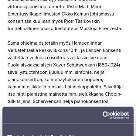
virtuoosipianistina tunnettu Risto-Matti Marin.
Emeritusylikapellimestari Okko Kamun johtamassa
konsertissa kuullaan myös Pjotr Tšaikovskin
tunnelmallinen jousiorkesteriteos Muistoja Firenzestä.
Sama ohjelma esitetään myös Hämeenlinnan
Verkatehtaalla keskiviikkona 10.11., ja Lahden konsertti
välitetään verkossa osoitteessa classiclive.com.
Puolalais-saksalaisen Xaver Scharwenkan (1850-1924)
sävellystuotantoon kuuluu mm. sinfonia, neljä
pianokonserttoa, kolmenäytöksinen ooppera,
kamarimusiikkia ja runsaasti pianokappaleita. Säveltäjä
itse niitti pianistina mainetta mm. sielukkaana Chopin-
tulkitsijana. Scharwenkan neljä pianokonserttoa
unohtuivat pian hänen kuolemansa jälkeen, kunnes
vihdoin vuonna 1968 Earl Wild levytti menestyksekkäästi
ensimmäisen konserton. Scharwenkan nimi alkoi tulla
hiljalleen musiikkielämää seuraavan yleisön