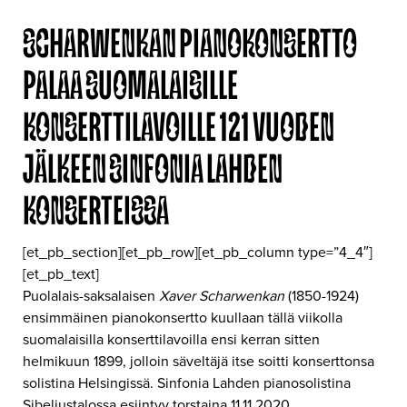
SCHARWENKAN PIANOKONSERTTO
PALAA SUOMALAISILLE
KONSERTTILAVOILLE 121 VUODEN
JÄLKEEN SINFONIA LAHDEN
KONSERTEISSA
[et_pb_section][et_pb_row][et_pb_column type=”4_4″]
[et_pb_text]
Puolalais-saksalaisen
Xaver Scharwenkan
(1850-1924)
ensimmäinen pianokonsertto kuullaan tällä viikolla
suomalaisilla konserttilavoilla ensi kerran sitten
helmikuun 1899, jolloin säveltäjä itse soitti konserttonsa
solistina Helsingissä. Sinfonia Lahden pianosolistina
Sibeliustalossa esiintyy torstaina 11.11.2020