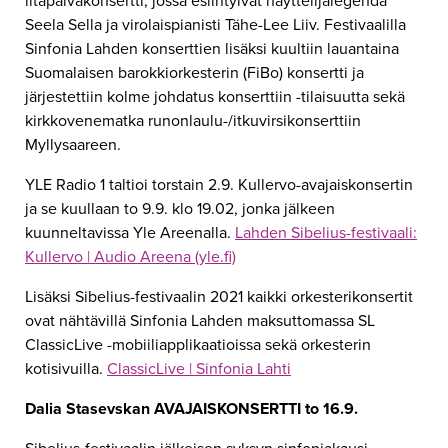
iltapäiväkonsertti, jossa esiintyivät näyttelijälegenda
Seela Sella ja virolaispianisti Tähe-Lee Liiv. Festivaalilla
Sinfonia Lahden konserttien lisäksi kuultiin lauantaina
Suomalaisen barokkiorkesterin (FiBo) konsertti ja
järjestettiin kolme johdatus konserttiin -tilaisuutta sekä
kirkkovenematka runonlaulu-/itkuvirsikonserttiin
Myllysaareen.
YLE Radio 1 taltioi torstain 2.9. Kullervo-avajaiskonsertin
ja se kuullaan to 9.9. klo 19.02, jonka jälkeen
kuunneltavissa Yle Areenalla.
Lahden Sibelius-festivaali:
Kullervo | Audio Areena (yle.fi)
Lisäksi Sibelius-festivaalin 2021 kaikki orkesterikonsertit
ovat nähtävillä Sinfonia Lahden maksuttomassa SL
ClassicLive -mobiiliapplikaatioissa sekä orkesterin
kotisivuilla.
ClassicLive | Sinfonia Lahti
Dalia Stasevskan AVAJAISKONSERTTI to 16.9.