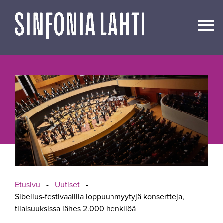
Siirry
sisältöön
Etusivu
-
Uutiset
-
Sibelius-festivaalilla loppuunmyytyjä konsertteja,
tilaisuuksissa lähes 2.000 henkilöä