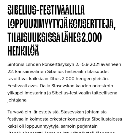
SIBELIUS-FESTIVAALILLA
LOPPUUNMYYTYJÄ KONSERTTEJA,
TILAISUUKSISSA LÄHES 2.000
HENKILÖÄ
Sinfonia Lahden konserttisyksyn 2.–5.9.2021 avanneen
22. kansainvälinen Sibelius-festivaalin tilaisuudet
tavoittivat kaikkiaan lähes 2.000 hengen yleisön.
Festivaali avasi Dalia Stasevskan kauden orkesterin
ylikapellimestarina ja Sibelius-festivaalin taiteellisena
johtajana.
Turvavälein järjestetyistä, Stasevskan johtamista
festivaalin kolmesta orkesterikonsertista Sibeliustalossa
kaksi oli loppuunmyytyjä, samoin perjantain