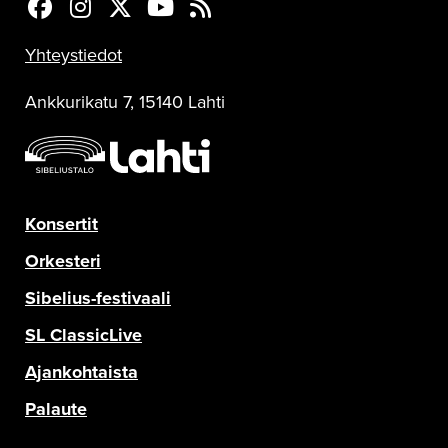
Sinfonia Lahti Facebookissa
Sinfonia Lahti Instagramissa
Sinfonia Lahti Twitterissä
Sinfonia Lahti YouTubessa
Sinfonia Lahti RSS-feed
Yhteystiedot
Ankkurikatu 7, 15140 Lahti
Konsertit
Orkesteri
Sibelius-festivaali
SL ClassicLive
Ajankohtaista
Palaute