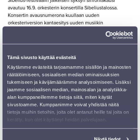
Sibelius-festivaalin jälkeisen syksyn sinfoniakausi
avautuu 16.9. orkesterin konsertilla Sibeliustalossa.
Konsertin avausnumerona kuullaan uuden
orkesteriversion kantaesitys uuden musiikin
maailmantähden Anna Meredithin teoksesta Nautilus.
Dalia Stasevskan johtamassa konsertissa solistina
Prokofjevin toisen pianokonserton esiintyy
uzbekistanilaislähtöinen, maineikkaan Lontoon
Tämä sivusto käyttää evästeitä
pianokilpailun 18-vuotiaana vuonna 2009 voittanut
Behzod Abduraimov.
Käytämme evästeitä tarjoamamme sisällön ja mainosten
räätälöimiseen, sosiaalisen median ominaisuuksien
Sinfonia Lahden koko konserttivuoden 2021/2022
tukemiseen ja kävijämäärämme analysoimiseen. Lisäksi
ohjelma on luettavissa orkesterin verkkosivuilla
jaamme sosiaalisen median, mainosalan ja analytiikka-
www.sinfonialahti.fi
. Sinfonia Lahden syyskauden
alan kumppaneillemme tietoja siitä, miten käytät
tulevissa konserteissa myynnissä on joka toinen istuin, ei
sivustoamme. Kumppanimme voivat yhdistää näitä
vierekkäisiä paikkoja.
tietoja muihin tietoihin, joita olet antanut heille tai joita on
kerätty, kun olet käyttänyt heidän palvelujaan.
Orkesteri on työstänyt konserttijärjestelynsä korona-ajan
rajoitukset ja turvamääräykset huomioon ottaen yhdessä
Näytä tiedot