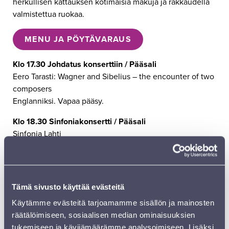
herkullisen kattauksen kotimaisia makuja ja rakkaudella
valmistettua ruokaa.
MENU JA PÖYTÄVARAUS
Klo 17.30 Johdatus konserttiin / Pääsali
Eero Tarasti: Wagner and Sibelius – the encounter of two
composers
Englanniksi. Vapaa pääsy.
Klo 18.30 Sinfoniakonsertti / Pääsali
Sinfonia Lahti
Hannu Lintu, kapellimestari
Miina-Liisa Värelä, sopraano
Klaus Florian Vogt, tenori
Ain Anger, basso
Tämä sivusto käyttää evästeitä
Jean Sibelius: Lemminkäis-sarja (1891)
Käytämme evästeitä tarjoamamme sisällön ja mainosten
Richard Wagner: Valkyyria, 1. näytös (1870)
räätälöimiseen, sosiaalisen median ominaisuuksien
tukemiseen ja kävijämäärämme analysoimiseen. Lisäksi