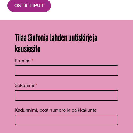
OSTA LIPUT
Tilaa Sinfonia Lahden uutiskirje ja
kausiesite
Tilaa
Etunimi
*
uutiskirje
footer FI
Sukunimi
*
Kadunnimi, postinumero ja paikkakunta