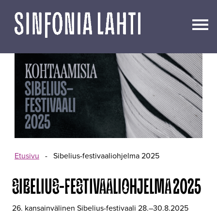
Siirry
sisältöön
Etusivu
-
Sibelius-festivaaliohjelma 2025
SIBELIUS-FESTIVAALIOHJELMA 2025
26. kansainvälinen Sibelius-festivaali 28.–30.8.2025