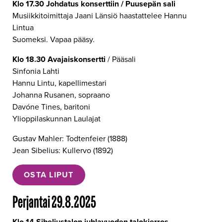
Klo 17.30 Johdatus konserttiin / Puusepän sali
Musiikkitoimittaja Jaani Länsiö haastattelee Hannu
Lintua
Suomeksi. Vapaa pääsy.
Klo 18.30 Avajaiskonsertti
/ Pääsali
Sinfonia Lahti
Hannu Lintu, kapellimestari
Johanna Rusanen, sopraano
Davóne Tines, baritoni
Ylioppilaskunnan Laulajat
Gustav Mahler: Todtenfeier (1888)
Jean Sibelius: Kullervo (1892)
OSTA LIPUT
Perjantai 29.8.2025
Klo 14 Sibeliustalon juhlavuoden talokierros