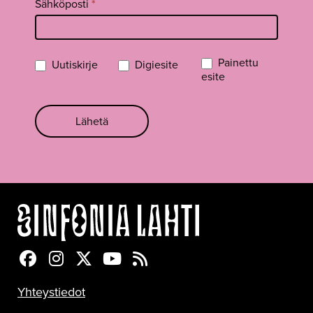
Sähköposti
*
Painettu
Uutiskirje
Digiesite
esite
Lähetä
Sinfonia Lahti Facebookissa
Sinfonia Lahti Instagramissa
Sinfonia Lahti Twitterissä
Sinfonia Lahti YouTubessa
Sinfonia Lahti RSS-feed
Yhteystiedot