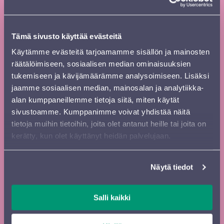
kausiesite
Tilaa
Etunimi
*
Tämä sivusto käyttää evästeitä
uutiskirje
Käytämme evästeitä tarjoamamme sisällön ja mainosten
footer FI
räätälöimiseen, sosiaalisen median ominaisuuksien
Sukunimi
*
tukemiseen ja kävijämäärämme analysoimiseen. Lisäksi
jaamme sosiaalisen median, mainosalan ja analytiikka-
alan kumppaneillemme tietoja siitä, miten käytät
sivustoamme. Kumppanimme voivat yhdistää näitä
Kadunnimi, postinumero ja paikkakunta
tietoja muihin tietoihin, joita olet antanut heille tai joita on
kerätty, kun olet käyttänyt heidän palvelujaan.
Sähköposti
*
Näytä tiedot
Salli kaikki
Painettu
Uutiskirje
Digiesite
esite