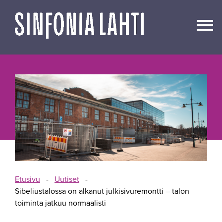
Siirry
sisältöön
Etusivu
-
Uutiset
-
Sibeliustalossa on alkanut julkisivuremontti – talon
toiminta jatkuu normaalisti