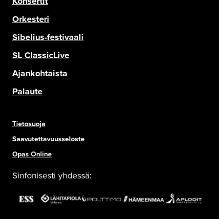
Konsertit
Orkesteri
Sibelius-festivaali
SL ClassicLive
Ajankohtaista
Palaute
Tietosuoja
Saavutettavuusseloste
Opas Online
Sinfonisesti yhdessä: