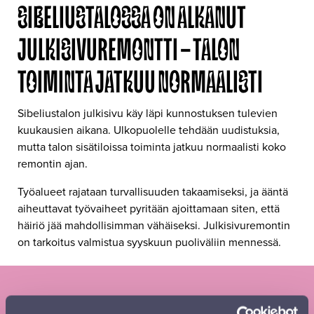
SIBELIUSTALOSSA ON ALKANUT
JULKISIVUREMONTTI – TALON
TOIMINTA JATKUU NORMAALISTI
Sibeliustalon julkisivu käy läpi kunnostuksen tulevien
kuukausien aikana. Ulkopuolelle tehdään uudistuksia,
mutta talon sisätiloissa toiminta jatkuu normaalisti koko
remontin ajan.
Työalueet rajataan turvallisuuden takaamiseksi, ja ääntä
aiheuttavat työvaiheet pyritään ajoittamaan siten, että
häiriö jää mahdollisimman vähäiseksi. Julkisivuremontin
on tarkoitus valmistua syyskuun puoliväliin mennessä.
Tilaa Sinfonia Lahden uutiskirje ja